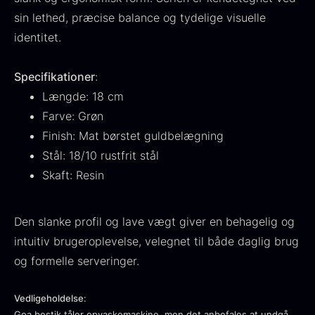
Fra
530,00
kr.
Hansen
sin lethed, præcise balance og tydelige visuelle
På lager
Original
Current
Fra
224,00
kr.
106,25
kr.
identitet.
price
price
På lager
was:
is:
Specifikationer
:
224,00
.
106,25
.
Længde: 18 cm
Farve: Grøn
Finish: Mat børstet guldbelægning
Stål: 18/10 rustfrit stål
Skaft: Resin
Kokoko langt kul
Fra
380,00
kr.
På lager
Den slanke profil og lave vægt giver en behagelig og
Oscietra - LE CAVIAR
intuitiv brugeroplevelse, velegnet til både daglig brug
Fra
160,00
kr.
På lager
og formelle serveringer.
Vedligeholdelse
:
Goa bestik tåler opvaskemaskine, men det anbefales at undgå