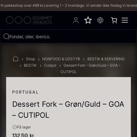
kkeshop over 499 kr.
Levering 1 – 2 hverdage. Vi sender ikke fredag.
Vi leverer til b
Hvad leder du efter?
Fonder, olier, iberico...
FILTRE
Shop
NONFOOD & UDSTYR
BESTIK & SERVERING
BESTIK
Cutipol
Dessert Fork – Grøn/Guld – GOA –
CUTIPOL
PRODUKTER
(2,333)
OPSKRIFTER
(191)
PORTUGAL
Dessert Fork – Grøn/Guld – GOA
2333 resultater
– CUTIPOL
På lager
132,50
kr.