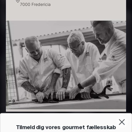
Frossen foie gras - helt
7000 Fredericia
stykke
Fra
468,00
kr.
Transparent soya
På lager
Fra
130,00
kr.
På lager
Panipuri - 400g
Hvid kombu tang - 200g
196,00
kr.
695,00
kr.
På lager
På lager
Tilmeld dig vores gourmet fællesskab