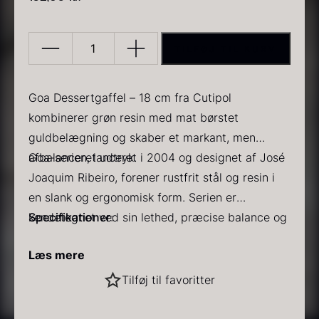
TILFØJ TIL KURV
Dessert
Fork
-
Goa Dessertgaffel – 18 cm fra Cutipol
Grøn/Guld
PRUNIER Classique Caviar
kombinerer grøn resin med mat børstet
Gold caviar
Fra
Fra
192,00
kr.
160,00
kr.
-
guldbelægning og skaber et markant, men
På lager
På lager
GOA
afbalanceret udtryk.
Goa-serien, lanceret i 2004 og designet af José
-
Joaquim Ribeiro, forener rustfrit stål og resin i
CUTIPOL
en slank og ergonomisk form. Serien er
antal
kendetegnet ved sin lethed, præcise balance og
Specifikationer
:
tydelige visuelle identitet.
Længde: 18 cm
Læs mere
Farve: Grøn
Finish: Mat børstet guldbelægning
Sort vintertrøffel
Tilføj til favoritter
Stål: 18/10 rustfrit stål
Den slanke profil og lave vægt giver en
Fra
525,00
kr.
På lager
Skaft: Resin
behagelig og intuitiv brugeroplevelse, velegnet