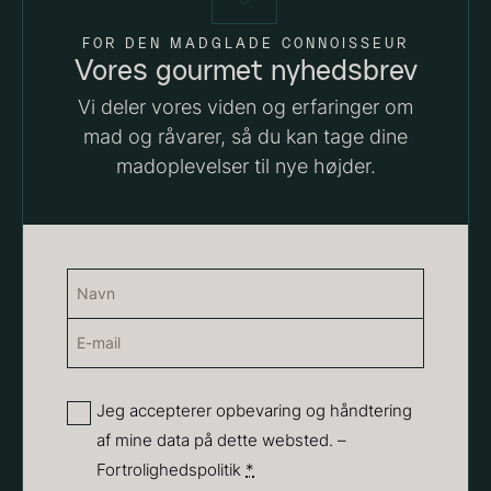
18,00
kr.
FOR DEN MADGLADE CONNOISSEUR
På lager
Vores gourmet nyhedsbrev
Vanilje - Bourbon Grand Cru
Vi deler vores viden og erfaringer om
Fra
38,00
kr.
mad og råvarer, så du kan tage dine
På lager
madoplevelser til nye højder.
Navn
(Påkrævet)
E-
Navn
mail
(Påkrævet)
Sort trøffelpaste
PRUNIER St. james
Privatliv
Jeg accepterer opbevaring og håndtering
Fra
Fra
54,00
kr.
699,00
kr.
af mine data på dette websted. –
(Påkrævet)
På lager
På lager
Fortrolighedspolitik
*