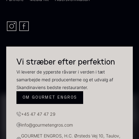
Vi stræber efter perfektion
Sauce af Brian Mark
Polynesisk Bora Bora - Vanilje
595,00
kr.
+13cm
Vi leverer de ypperste råvarer i verden i tæt
På lager
Fra
130,00
kr.
samarbejde med producenterne og et udvalg af
På lager
Skandinaviens bedste restauranter.
OM GOURMET ENGROS
+45 47 47 47 29
info@gourmetengros.com
GOURMET ENGROS, H.C. Ørsteds Vej 10, Taulov,