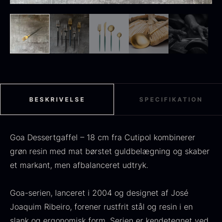
Sort sommertrøffel
Fra
125,00
kr.
På lager
Tørret Jumbo Morkler
Fra
125,00
kr.
På lager
BESKRIVELSE
SPECIFIKATION
Goa Dessertgaffel – 18 cm fra Cutipol kombinerer
grøn resin med mat børstet guldbelægning og skaber
et markant, men afbalanceret udtryk.
Goa-serien, lanceret i 2004 og designet af José
TILBUD
Joaquim Ribeiro, forener rustfrit stål og resin i en
Oscietra - Dieckmann &
slank og ergonomisk form. Serien er kendetegnet ved
Frossen foie gras - Deveined