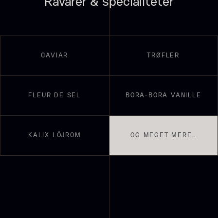
Råvarer & specialiteter
Suhum 65% 2kg - ØKO
625,00
kr.
På lager
CAVIAR
TRØFLER
Paleta Joselito - uden ben
Fra
4.040,00
kr.
FLEUR DE SEL
BORA-BORA VANILLE
Få på lager
KALIX LÖJROM
OG MEGET MERE…
Shibanuma yuzu ponzu -
1800ml
642,50
kr.