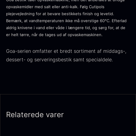
opvaskemidler med salt eller anti-kalk. Følg Cutipols
plejevejledning for at bevare bestikkets finish og levetid.
Bemærk, at vandtemperaturen ikke må overstige 60°C. Efterlad
aldrig knivene i vand eller våde i længere tid, og sørg for, at de
Ikura Pure - Imperial
er helt tørre, når de tages ud af opvaskemaskinen.
Gaveæske til skeer inkl.
Ørredrogn
Goa-serien omfatter et bredt sortiment af middags-,
Fra
100,00
kr.
caviar dåseåbner
På lager
Fra
dessert- og serveringsbestik samt specialdele.
439,00
kr.
På lager
Relaterede varer
Japansk wasabi
Hasselnødder
Fra
Fra
312,00
kr.
95,00
kr.
På lager
På lager