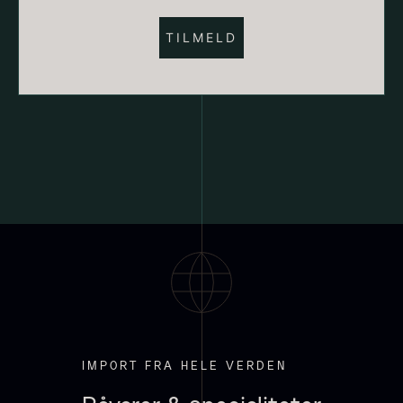
Hexagon Saw Dust Briketter
Monakaskaller
Fra
250,00
kr.
- 10kg
På lager
310,00
kr.
På lager
IMPORT FRA HELE VERDEN