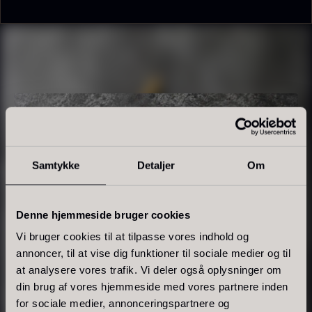
Tørret Giga Morkler
Tørret Mini Morkler
Fra
Fra
50,00
kr.
80,00
kr.
På lager
På lager
Samtykke
Detaljer
Om
Denne hjemmeside bruger cookies
Vi bruger cookies til at tilpasse vores indhold og
Sao Palme 75%
annoncer, til at vise dig funktioner til sociale medier og til
Fra
178,00
kr.
at analysere vores trafik. Vi deler også oplysninger om
Foie gras de canard - Terrine
På lager
din brug af vores hjemmeside med vores partnere inden
- Original
for sociale medier, annonceringspartnere og
Fra
450,00
kr.