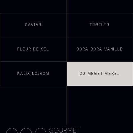
Suhum 65% 2kg - ØKO
Shibanuma yuzu ponzu -
625,00
kr.
1800ml
På lager
642,50
kr.
CAVIAR
TRØFLER
På lager
FLEUR DE SEL
BORA-BORA VANILLE
KALIX LÖJROM
OG MEGET MERE…
Nama Panko - Indfrossen -
2kg
755,00
kr.
Paleta Joselito - uden ben
På lager
Fra
4.040,00
kr.