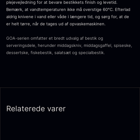
plejevejledning for at bevare bestikkets finish og levetid.
Bemærk, at vandtemperaturen ikke må overstige 60°C. Efterlad
aldrig knivene i vand eller våde i længere tid, og sørg for, at de
er helt tørre, når de tages ud af opvaskemaskinen.
Ikura Pure - Imperial
GOA-serien omfatter et bredt udvalg af bestik og
Gaveæske til skeer inkl.
Ørredrogn
serveringsdele, herunder middagskniv, middagsgaffel, spiseske,
Fra
100,00
kr.
caviar dåseåbner
dessertske, fiskebestik, salatsæt og specialbestik.
På lager
Fra
439,00
kr.
På lager
Relaterede varer
Japansk wasabi
Hasselnødder
Fra
Fra
312,00
kr.
95,00
kr.
På lager
På lager