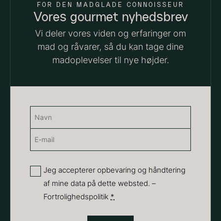
FOR DEN MADGLADE CONNOISSEUR
18,00
kr.
Vores gourmet nyhedsbrev
På lager
Vi deler vores viden og erfaringer om
Vanilje - Bourbon Grand Cru
mad og råvarer, så du kan tage dine
Fra
38,00
kr.
madoplevelser til nye højder.
På lager
Navn
(Påkrævet)
E-
Navn
mail
(Påkrævet)
Privatliv
Jeg accepterer opbevaring og håndtering
af mine data på dette websted. –
Sort trøffelpaste
PRUNIER St. james
(Påkrævet)
Fortrolighedspolitik
*
Fra
Fra
54,00
kr.
699,00
kr.
På lager
På lager