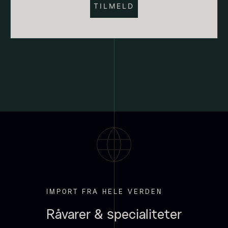
Hexagon Saw Dust Briketter
Monakaskaller
Fra
250,00
kr.
- 10kg
På lager
310,00
kr.
På lager
IMPORT FRA HELE VERDEN
Råvarer & specialiteter