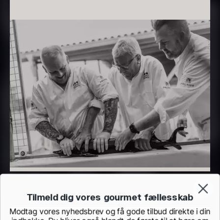
Transparent soya
På lager
Fra
130,00
kr.
På lager
Panipuri - 400g
Hvid kombu tang - 200g
196,00
kr.
695,00
kr.
På lager
På lager
Tilmeld dig vores gourmet fællesskab
Modtag vores nyhedsbrev og få gode tilbud direkte i din