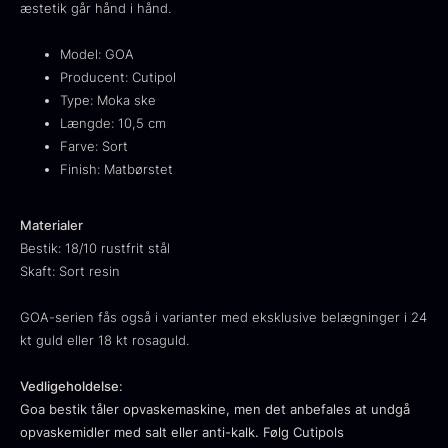
æstetik går hånd i hånd.
Fra
530,00
kr.
Hansen
På lager
Original
Current
Fra
224,00
kr.
106,25
kr.
Model: GOA
price
price
På lager
Producent: Cutipol
was:
is:
Type: Moka ske
224,00
.
106,25
.
Længde: 10,5 cm
Farve: Sort
Finish: Matbørstet
Materialer
Bestik: 18/10 rustfrit stål
Kokoko langt kul
Skaft: Sort resin
Fra
380,00
kr.
På lager
GOA-serien fås også i varianter med eksklusive belægninger i 24
Oscietra - LE CAVIAR
kt guld eller 18 kt rosaguld.
Fra
160,00
kr.
På lager
Vedligeholdelse
:
Goa bestik tåler opvaskemaskine, men det anbefales at undgå
opvaskemidler med salt eller anti-kalk. Følg Cutipols