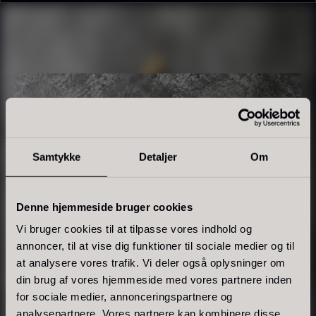
Tørret Giga Morkler
Tørret Mini Morkler
Fra
Fra
50,00
kr.
80,00
kr.
På lager
På lager
Samtykke
Detaljer
Om
Denne hjemmeside bruger cookies
Vi bruger cookies til at tilpasse vores indhold og
Sao Palme 75%
annoncer, til at vise dig funktioner til sociale medier og til
Fra
178,00
kr.
at analysere vores trafik. Vi deler også oplysninger om
Foie gras de canard - Terrine
På lager
din brug af vores hjemmeside med vores partnere inden
- Original
for sociale medier, annonceringspartnere og
Fra
450,00
kr.
analysepartnere. Vores partnere kan kombinere disse