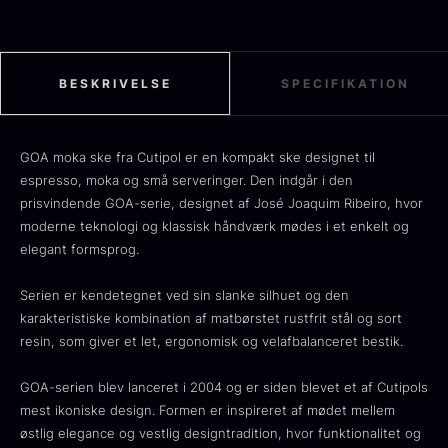
anbefales at undgå opvaskemidler med salt eller
anti-kalk. Følg Cutipols plejevejledning for at
bevare bestikkets finish og levetid.
Sort sommertrøffel
BESKRIVELSE
SPECIFIKATION
Bemærk, at vandtemperaturen ikke må
Fra
125,00
kr.
På lager
overstige 60°C. Efterlad aldrig knivene i vand
Tørret Jumbo Morkler
GOA moka ske fra Cutipol er en kompakt ske designet til
eller våde i længere tid, og sørg for, at de er
Fra
125,00
kr.
espresso, moka og små serveringer. Den indgår i den
helt tørre, når de tages ud af opvaskemaskinen.
På lager
prisvindende GOA-serie, designet af José Joaquim Ribeiro, hvor
GOA-serien omfatter et bredt udvalg af bestik
moderne teknologi og klassisk håndværk mødes i et enkelt og
og serveringsdele, herunder middagskniv,
elegant formsprog.
middagsgaffel, spiseske, dessertske, fiskebestik,
Serien er kendetegnet ved sin slanke silhuet og den
salatsæt og specialbestik.
karakteristiske kombination af matbørstet rustfrit stål og sort
resin, som giver et let, ergonomisk og velafbalanceret bestik.
GOA-serien blev lanceret i 2004 og er siden blevet et af Cutipols
mest ikoniske design. Formen er inspireret af mødet mellem
TILBUD
østlig elegance og vestlig designtradition, hvor funktionalitet og
Oscietra - Dieckmann &
Frossen foie gras - Deveined