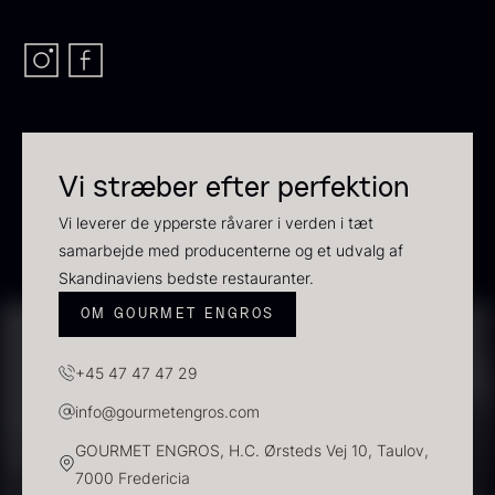
Sauce af Brian Mark
Polynesisk Bora Bora - Vanilje
595,00
kr.
+13cm
Vi stræber efter perfektion
På lager
Fra
130,00
kr.
Vi leverer de ypperste råvarer i verden i tæt
På lager
samarbejde med producenterne og et udvalg af
Skandinaviens bedste restauranter.
OM GOURMET ENGROS
+45 47 47 47 29
info@gourmetengros.com
Frossen foie gras - helt
GOURMET ENGROS, H.C. Ørsteds Vej 10, Taulov,
stykke
7000 Fredericia
Fra
468,00
kr.