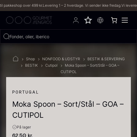
eshop over 499 kr.
Levering 1 – 2 hverdage. Vi sender ikke fredag.
Vi leverer til bå
Hvad leder du efter?
Fonder, olier, iberico...
FILTRE
Shop
NONFOOD & UDSTYR
BESTIK & SERVERING
BESTIK
Cutipol
Moka Spoon – Sort/Stål – GOA –
CUTIPOL
PRODUKTER
(2,334)
OPSKRIFTER
(191)
PORTUGAL
Moka Spoon – Sort/Stål – GOA –
2334 resultater
CUTIPOL
På lager
62,50
kr.