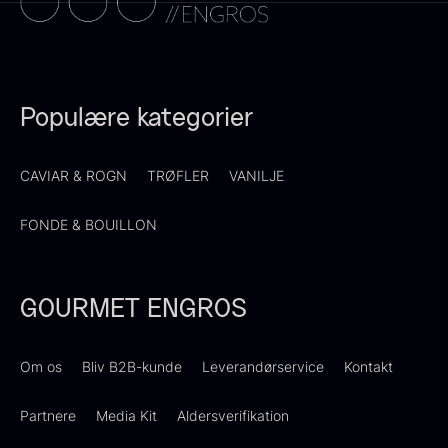
Få på lager
Populære kategorier
CAVIAR & ROGN
TRØFLER
VANILJE
Ikura ørredrogn - Frossen -
FONDE & BOUILLON
250g
Demi glace - Okse -
250,00
kr.
På lager
SIGNATURE - 1L
GOURMET ENGROS
130,00
kr.
På lager
Om os
Bliv B2B-kunde
Leverandørservice
Kontakt
Partnere
Media Kit
Aldersverifikation