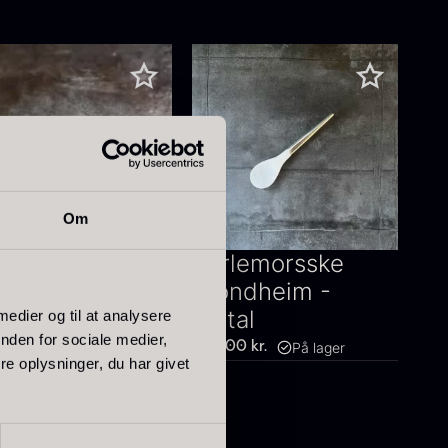
Om
rlemorsske
Perlemorsske
URMET
Trondheim -
GROS - Metal
Metal
 medier og til at analysere
nden for sociale medier,
På lager
På lager
00
kr.
350,00
kr.
e oplysninger, du har givet