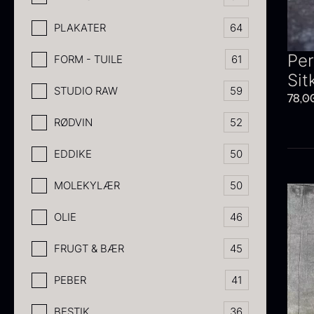
PLAKATER
64
Per
FORM - TUILE
61
Sit
STUDIO RAW
59
78,0
RØDVIN
52
EDDIKE
50
MOLEKYLÆR
50
OLIE
46
FRUGT & BÆR
45
PEBER
41
BESTIK
36