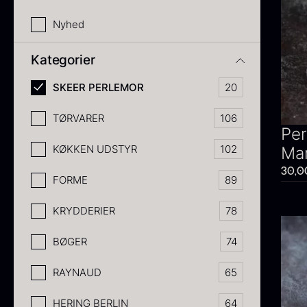
IBERICO
MOLEKYLÆ
SOYA & SA
FARVER
Nyhed
SPECIAL C
FONDE & B
PONZU & ED
DESSERTBA
Kategorier
FROST VAR
YUZU & CIT
DESSERT K
SKEER PERLEMOR
20
TANG
NIBS & TEK
TØRVARER
106
Per
HONNING
KØKKEN UDSTYR
102
Ma
30,0
FORME
89
KRYDDERIER
78
BØGER
74
RAYNAUD
65
HERING BERLIN
64