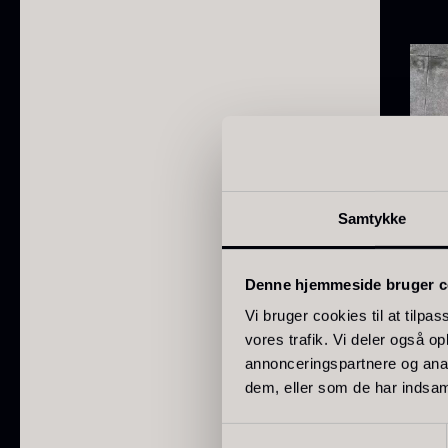
Samtykke
Per
Denne hjemmeside bruger c
Va
Vi bruger cookies til at tilpas
190,
vores trafik. Vi deler også 
annonceringspartnere og anal
dem, eller som de har indsaml
Samtykkevalg