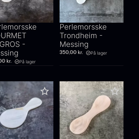
rlemorsske
Perlemorsske
URMET
Trondheim -
GROS -
Messing
ssing
På lager
350,00
kr.
På lager
00
kr.