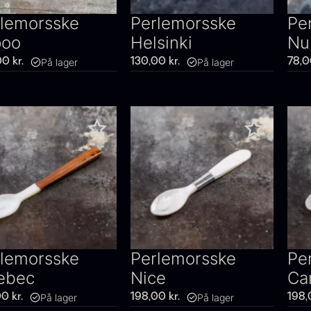
lemorsske
Perlemorsske
Pe
poo
Helsinki
Nu
På lager
På lager
00
kr.
130,00
kr.
78,
lemorsske
Perlemorsske
Pe
ebec
Nice
Ca
På lager
På lager
00
kr.
198,00
kr.
198,