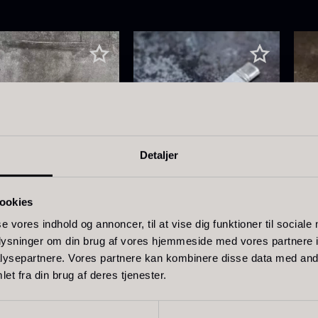
Detaljer
lemorsske
Perlemorsske
Pe
ookies
ntaa
Monaco
GO
EN
se vores indhold og annoncer, til at vise dig funktioner til sociale
På lager
På lager
00
kr.
190,00
kr.
oplysninger om din brug af vores hjemmeside med vores partnere i
198,
ysepartnere. Vores partnere kan kombinere disse data med andr
et fra din brug af deres tjenester.
1