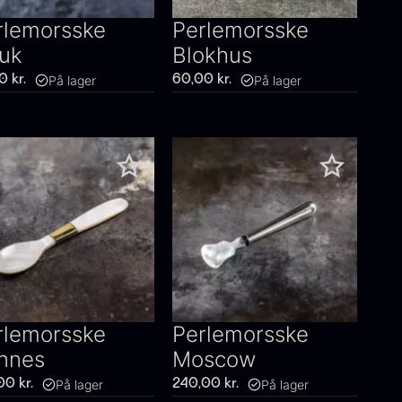
rlemorsske
Perlemorsske
uk
Blokhus
På lager
På lager
00
kr.
60,00
kr.
rlemorsske
Perlemorsske
nnes
Moscow
På lager
På lager
00
kr.
240,00
kr.