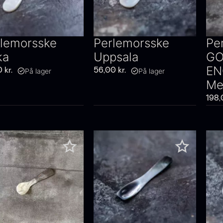
lemorsske
Perlemorsske
Pe
ka
Uppsala
GO
EN
På lager
På lager
0
kr.
56,00
kr.
Me
198,