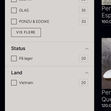
Per
GLAS
35
Es
PONZU & EDDIKE
33
160,
VIS FLERE
Status
På lager
20
Land
Vietnam
20
Per
Qu
120,