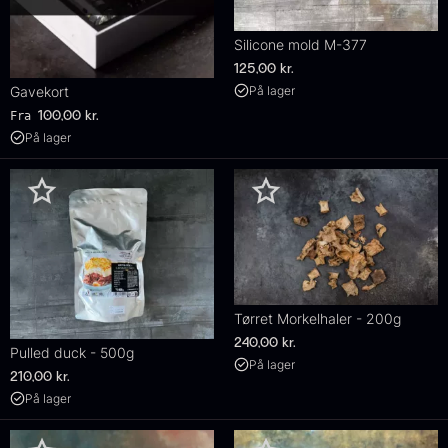
Silicone mold M-377
125,00
kr.
På lager
Gavekort
Fra
100,00
kr.
På lager
Tørret Morkelhaler - 200g
240,00
kr.
Pulled duck - 500g
På lager
210,00
kr.
På lager