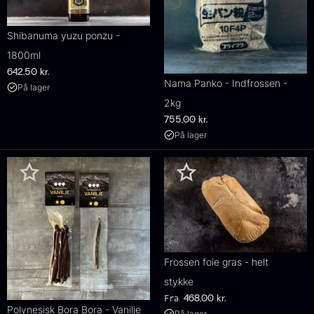
Shibanuma yuzu ponzu -
1800ml
642,50
kr.
Nama Panko - Indfrossen -
På lager
2kg
755,00
kr.
På lager
Frossen foie gras - helt
stykke
Fra
468,00
kr.
Polynesisk Bora Bora - Vanilje
På lager