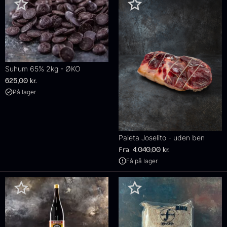
Suhum 65% 2kg - ØKO
625,00
kr.
På lager
Paleta Joselito - uden ben
Fra
4.040,00
kr.
Få på lager