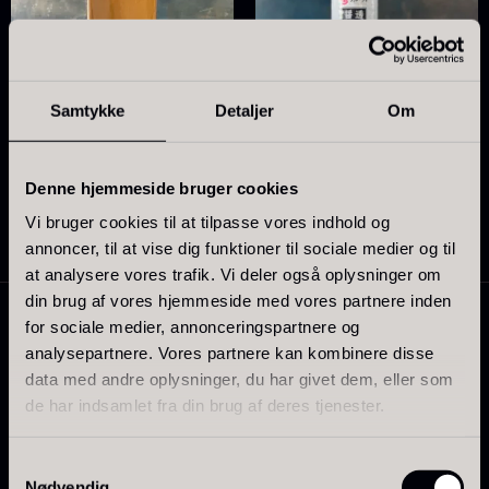
Samtykke
Detaljer
Om
Demi glace - Okse -
Transparent soya
Denne hjemmeside bruger cookies
Fra
130,00
kr.
SIGNATURE - 1L
Vi bruger cookies til at tilpasse vores indhold og
På lager
130,00
kr.
annoncer, til at vise dig funktioner til sociale medier og til
På lager
at analysere vores trafik. Vi deler også oplysninger om
din brug af vores hjemmeside med vores partnere inden
for sociale medier, annonceringspartnere og
analysepartnere. Vores partnere kan kombinere disse
data med andre oplysninger, du har givet dem, eller som
de har indsamlet fra din brug af deres tjenester.
Samtykkevalg
Nødvendig