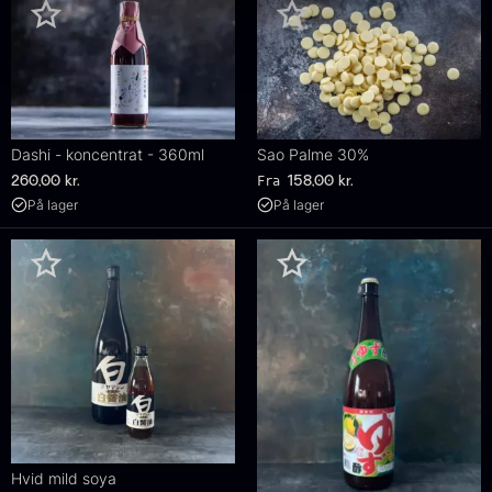
Dashi - koncentrat - 360ml
Sao Palme 30%
Fra
260,00
kr.
158,00
kr.
På lager
På lager
Hvid mild soya