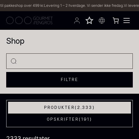
.
Levering 1 – 2 hverdage. Vi sender ikke fredag.
Vi leverer til både private & erhver
Shop
FILTRE
PRODUKTER
(2,333)
OPSKRIFTER
(191)
2333 resultater