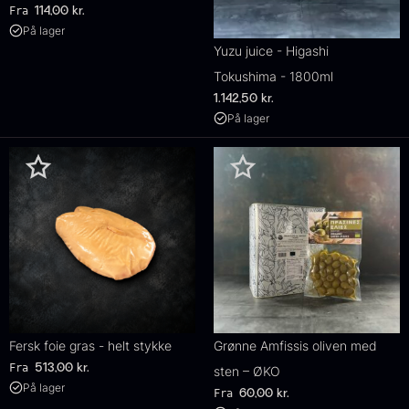
Fra
114,00
kr.
På lager
Yuzu juice - Higashi
Tokushima - 1800ml
1.142,50
kr.
På lager
Fersk foie gras - helt stykke
Grønne Amfissis oliven med
Fra
513,00
kr.
sten – ØKO
På lager
Fra
60,00
kr.