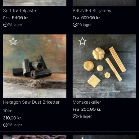
Sort trøffelpaste
PRUNIER St. james
Fra
Fra
54,00
kr.
699,00
kr.
På lager
På lager
Hexagon Saw Dust Briketter -
Monakaskaller
Fra
250,00
kr.
10kg
På lager
310,00
kr.
På lager