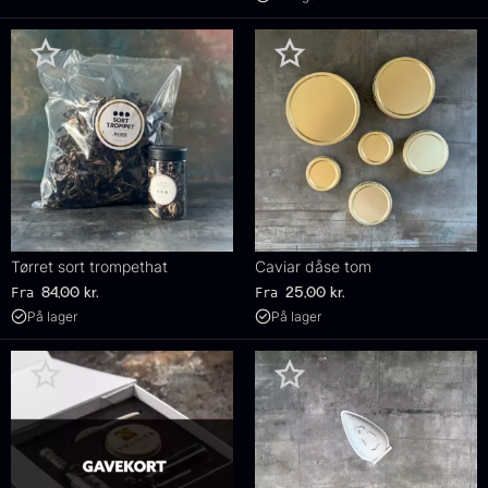
Tørret sort trompethat
Caviar dåse tom
Fra
Fra
84,00
kr.
25,00
kr.
På lager
På lager