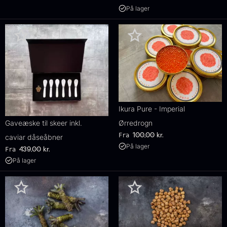
På lager
Ikura Pure - Imperial
Gaveæske til skeer inkl.
Ørredrogn
Fra
100,00
kr.
caviar dåseåbner
På lager
Fra
439,00
kr.
På lager