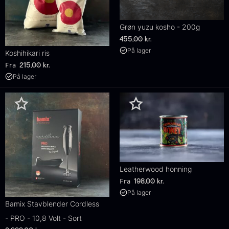
Grøn yuzu kosho - 200g
455,00
kr.
På lager
Koshihikari ris
Fra
215,00
kr.
På lager
Leatherwood honning
Fra
198,00
kr.
På lager
Bamix Stavblender Cordless
- PRO - 10,8 Volt - Sort