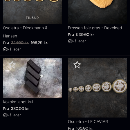
TILBUD
Oscietra - Dieckmann &
Frossen foie gras - Deveined
Fra
530,00
kr.
Hansen
På lager
Original
Current
Fra
224,00
kr.
106,25
kr.
price
price
På lager
was:
is:
224,00
.
106,25
.
Kokoko langt kul
Fra
380,00
kr.
På lager
Oscietra - LE CAVIAR
Fra
160,00
kr.