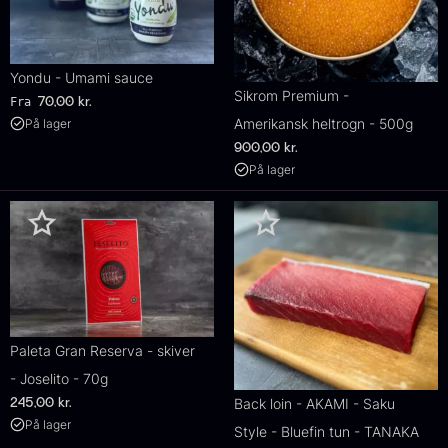
Yondu - Umami sauce
Sikrom Premium -
Fra
70,00
kr.
Amerikansk heltrogn - 500g
På lager
900,00
kr.
På lager
Paleta Gran Reserva - skiver
- Joselito - 70g
Back loin - AKAMI - Saku
245,00
kr.
På lager
Style - Bluefin tun - TANAKA