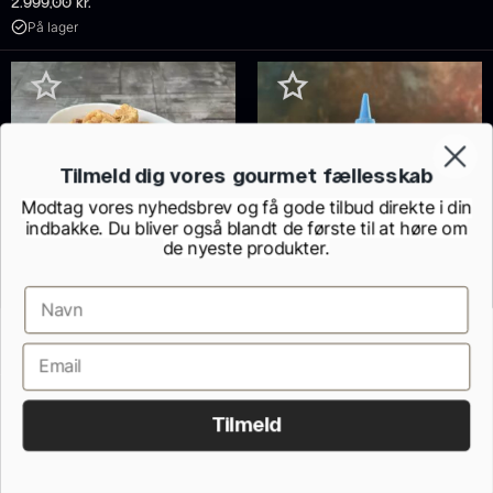
2.999,00
kr.
På lager
Tilmeld dig vores gourmet fællesskab
Modtag vores nyhedsbrev og få gode tilbud direkte i din
indbakke. Du bliver også blandt de første til at høre om
de nyeste produkter.
Iberico flæskesvær
Fra
55,00
kr.
Dildolie - GRØNN - 250ml
På lager
116,00
kr.
På lager
Tilmeld