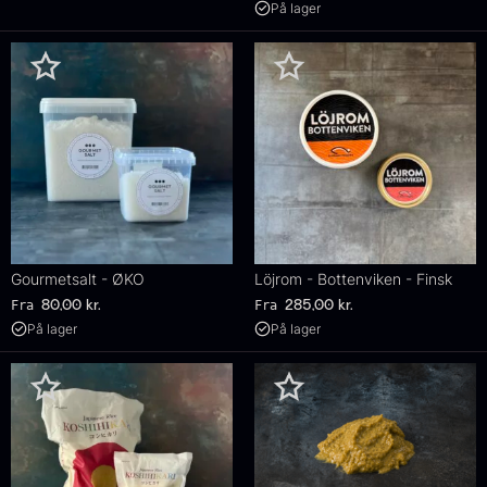
På lager
Gourmetsalt - ØKO
Löjrom - Bottenviken - Finsk
Fra
Fra
80,00
kr.
285,00
kr.
På lager
På lager