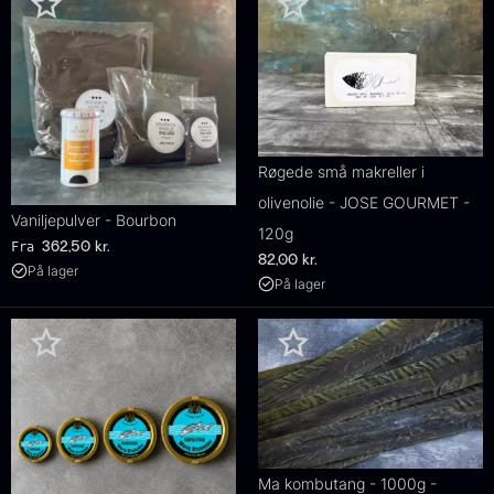
Røgede små makreller i
olivenolie - JOSE GOURMET -
Vaniljepulver - Bourbon
120g
Fra
362,50
kr.
82,00
kr.
På lager
På lager
Ma kombutang - 1000g -