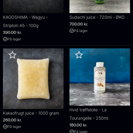
KAGOSHIMA - Wagyu -
Sudachi juice - 720ml - ØKO
700,00
kr.
Striploin A5 - 100g
På lager
390,00
kr.
På lager
Hvid trøffelolie - La
Kakaofrugt juice - 1000 gram
Tourangelle - 250ml.
260,00
kr.
180,00
kr.
På lager
På lager