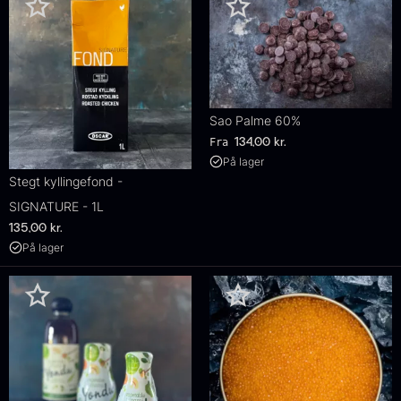
Sao Palme 60%
Fra
134,00
kr.
På lager
Stegt kyllingefond -
SIGNATURE - 1L
135,00
kr.
På lager