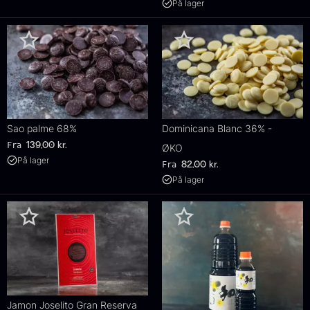
På lager
Sao palme 68%
Dominicana Blanc 36% -
Fra
139,00
kr.
ØKO
På lager
Fra
82,00
kr.
På lager
Jamon Joselito Gran Reserva