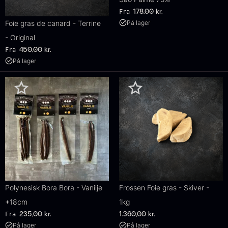
Fra
178,00
kr.
Foie gras de canard - Terrine
På lager
- Original
Fra
450,00
kr.
På lager
Polynesisk Bora Bora - Vanilje
Frossen Foie gras - Skiver -
+18cm
1kg
Fra
235,00
kr.
1.360,00
kr.
På lager
På lager