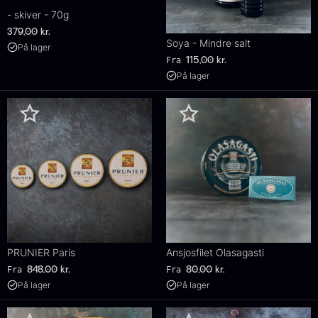
- skiver - 70g
379,00
kr.
Soya - Mindre salt
På lager
Fra
115,00
kr.
På lager
PRUNIER Paris
Ansjosfilet Olasagasti
Fra
Fra
848,00
kr.
80,00
kr.
På lager
På lager