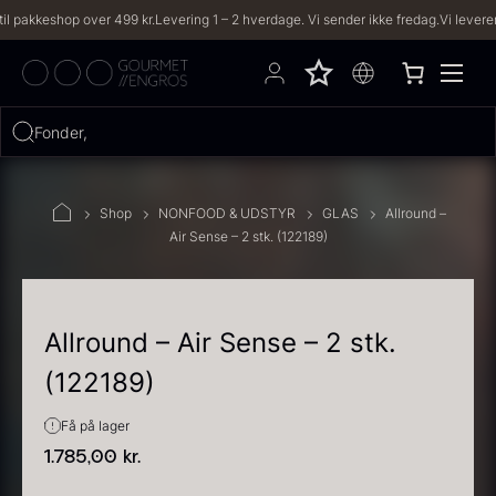
keshop over 499 kr.
Levering 1 – 2 hverdage. Vi sender ikke fredag.
Vi leverer til b
Hvad leder du efter?
FILTRE
Shop
NONFOOD & UDSTYR
GLAS
Allround –
Air Sense – 2 stk. (122189)
PRODUKTER
(2,334)
OPSKRIFTER
(191)
Allround – Air Sense – 2 stk.
(122189)
2334 resultater
Få på lager
1.785,00
kr.