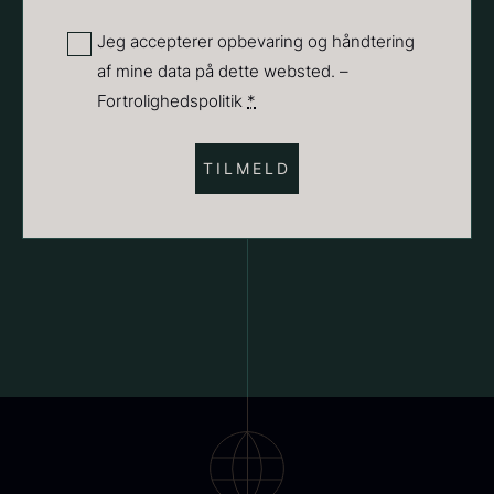
Suhum 65% 2kg - ØKO
Shibanuma yuzu ponzu -
(Påkrævet)
Privatliv
Jeg accepterer opbevaring og håndtering
625,00
kr.
1800ml
af mine data på dette websted. –
(Påkrævet)
På lager
642,50
kr.
Fortrolighedspolitik
*
På lager
Nama Panko - Indfrossen -
2kg
755,00
kr.
Paleta Joselito - uden ben
På lager
Fra
4.040,00
kr.