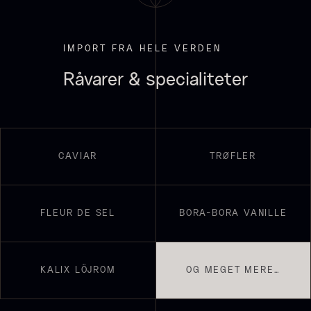
Få på lager
IMPORT FRA HELE VERDEN
Råvarer & specialiteter
Ikura ørredrogn - Frossen -
CAVIAR
TRØFLER
250g
Demi glace - Okse -
250,00
kr.
På lager
SIGNATURE - 1L
FLEUR DE SEL
BORA-BORA VANILLE
130,00
kr.
På lager
KALIX LÖJROM
OG MEGET MERE…