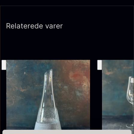
Relaterede varer
Tørret Giga Morkler
Tørret Mini Morkler
Fra
Fra
50,00
kr.
80,00
kr.
På lager
På lager
Sao Palme 75%
Fra
178,00
kr.
Foie gras de canard - Terrine
På lager
- Original
Fra
450,00
kr.