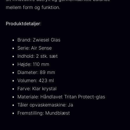
mellem form og funktion.
Produktdetaljer
:
Ikura Pure - Imperial
Brand: Zwiesel Glas
Gaveæske til skeer inkl.
Ørredrogn
Serie: Air Sense
Fra
100,00
kr.
caviar dåseåbner
På lager
Indhold: 2 stk. sæt
Fra
439,00
kr.
På lager
Højde: 110 mm
Diameter: 89 mm
Volumen: 423 ml
Farve: Klar krystal
Materiale: Håndlavet Tritan Protect-glas
Tåler opvaskemaskine: Ja
Fremstilling: Mundblæst
Japansk wasabi
Hasselnødder
Fra
Fra
312,00
kr.
95,00
kr.
På lager
På lager