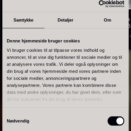
På lager
Symbiosis Dekanter med
Champagne 
Samtykke
Detaljer
Om
Stenopsats (123796)
stk. (122186
På lager
På 
3.468,75
kr.
1.785,00
kr.
Denne hjemmeside bruger cookies
Vi bruger cookies til at tilpasse vores indhold og
annoncer, til at vise dig funktioner til sociale medier og til
at analysere vores trafik. Vi deler også oplysninger om
din brug af vores hjemmeside med vores partnere inden
Polynesisk Bora Bora - Vanilje
Frossen Foie gras - Skiver -
for sociale medier, annonceringspartnere og
+18cm
1kg
analysepartnere. Vores partnere kan kombinere disse
data med andre oplysninger, du har givet dem, eller som
Fra
235,00
kr.
1.360,00
kr.
På lager
På lager
de har indsamlet fra din brug af deres tjenester.
Samtykkevalg
Nødvendig