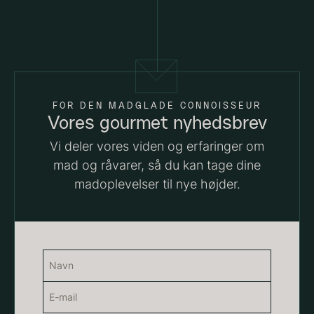
FOR DEN MADGLADE CONNOISSEUR
Vores gourmet nyhedsbrev
Vi deler vores viden og erfaringer om
Hexagon Saw Dust Briketter
Monakaskaller
mad og råvarer, så du kan tage dine
Fra
250,00
kr.
- 10kg
madoplevelser til nye højder.
På lager
310,00
kr.
På lager
Navn
(Påkrævet)
E-
Navn
mail