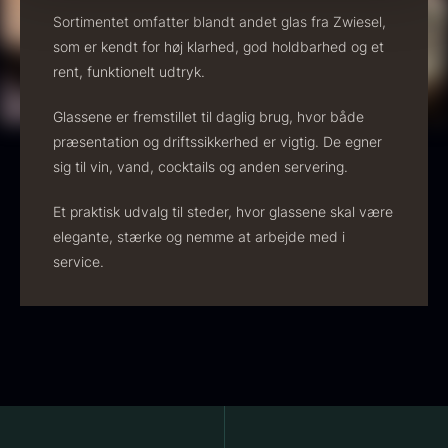
Sortimentet omfatter blandt andet glas fra Zwiesel,
18,00
kr.
På lager
som er kendt for høj klarhed, god holdbarhed og et
rent, funktionelt udtryk.
Vanilje - Bourbon Grand Cru
Fra
38,00
kr.
Glassene er fremstillet til daglig brug, hvor både
På lager
præsentation og driftssikkerhed er vigtig. De egner
sig til vin, vand, cocktails og anden servering.
Et praktisk udvalg til steder, hvor glassene skal være
elegante, stærke og nemme at arbejde med i
service.
Sort trøffelpaste
PRUNIER St. james
Fra
Fra
54,00
kr.
699,00
kr.
På lager
På lager