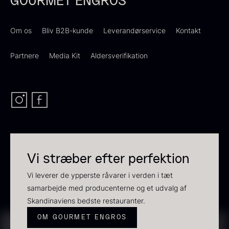
GOURMET ENGROS
Transparent soya
På lager
Fra
130,00
kr.
På lager
Om os
Bliv B2B-kunde
Leverandørservice
Kontakt
Partnere
Media Kit
Aldersverifikation
Panipuri - 400g
Hvid kombu tang - 200g
Vi stræber efter perfektion
196,00
kr.
695,00
kr.
Vi leverer de ypperste råvarer i verden i tæt
På lager
På lager
samarbejde med producenterne og et udvalg af
Skandinaviens bedste restauranter.
OM GOURMET ENGROS