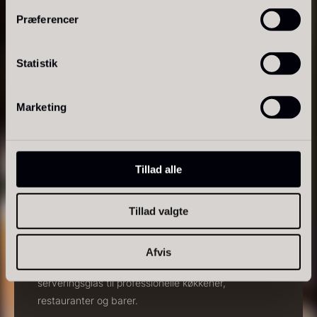
Præferencer
PRUNIER Classique Caviar -
Statistik
OT
Fra
3.922,00
kr.
Yuzu juice - upasteuriseret -
Få på lager
Marketing
frossen 900ml
660,00
kr.
På lager
Tillad alle
KLARHED & HOLDBARHED
Tillad valgte
Glas
Afvis
Glas dækker et udvalg af vinglas, vandglas og
Kammusling skaller - ca.
serveringsglas til professionelle køkkener,
12cm diameter -
restauranter og barer.
vasket/renset