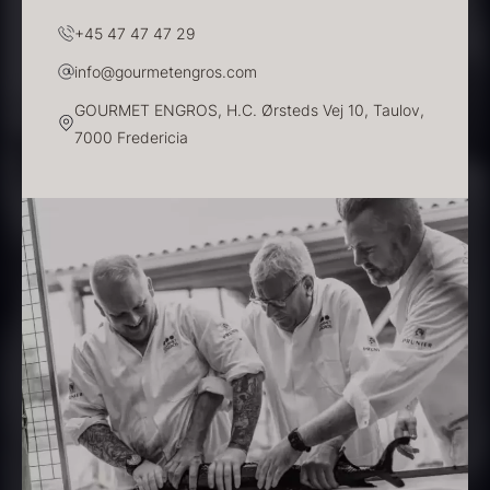
+45 47 47 47 29
info@gourmetengros.com
Dashi - koncentrat - 360ml
GOURMET ENGROS, H.C. Ørsteds Vej 10, Taulov,
260,00
kr.
7000 Fredericia
På lager
Beluga CAVIAR HOUSE
Fra
700,00
kr.
På lager
Sao Palme 30%
Fra
158,00
kr.
På lager
Olivenolie EVOO - Verde