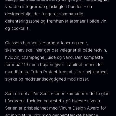
Fra
530,00
kr.
Hansen
ved den integrerede glaskugle i bunden – en
På lager
Original
Current
Fra
224,00
kr.
106,25
kr.
designdetalje, der fungerer som naturlig
price
price
På lager
dekanteringszone og fremhæver aromaer i både vin
was:
is:
og cocktails.
224,00
.
106,25
.
Glassets harmoniske proportioner og rene,
skandinaviske linjer gør det velegnet til både rødvin,
hvidvin, champagne, juice og vand. Den kompakte
form på 110 mm i højden giver stabilitet, mens det
Kokoko langt kul
mundblæste Tritan Protect-krystal sikrer høj klarhed,
Fra
380,00
kr.
På lager
styrke og modstandsdygtighed mod ridser.
Oscietra - LE CAVIAR
Fra
160,00
kr.
Som en del af Air Sense-serien kombinerer dette glas
På lager
håndværk, funktion og æstetik på højeste niveau.
Serien er prisbelønnet med Vinum Design Award for
sit innovative udtryk og gennemtænkte balance