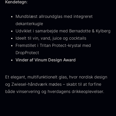
Kendetegn
:
Mundblæst allroundglas med integreret
dekanterkugle
Udviklet i samarbejde med Bernadotte & Kylberg
Ideelt til vin, vand, juice og cocktails
Fremstillet i Tritan Protect-krystal med
DropProtect
Vinder af Vinum Design Award
Olivenolie EVOO - Premium -
Baerii - Dieckmann & Hansen
Fra
380,00
kr.
Verde Puro
På lager
Fra
Et elegant, multifunktionelt glas, hvor nordisk design
105,00
kr.
På lager
og Zwiesel-håndværk mødes – skabt til at forfine
både vinservering og hverdagens drikkeoplevelser.