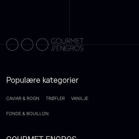
Sauce af Brian Mark
Polynesisk Bora Bora - Vanilje
595,00
kr.
+13cm
På lager
Fra
130,00
kr.
På lager
Populære kategorier
CAVIAR & ROGN
TRØFLER
VANILJE
FONDE & BOUILLON
Frossen foie gras - helt
stykke
Fra
468,00
kr.