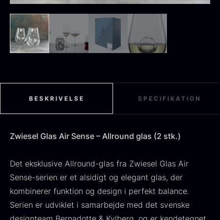
Sort sommertrøffel
Fra
125,00
kr.
På lager
Tørret Jumbo Morkler
Fra
125,00
kr.
På lager
BESKRIVELSE
SPECIFIKATION
Zwiesel Glas Air Sense – Allround glas (2 stk.)
Det eksklusive Allround-glas fra Zwiesel Glas Air
Sense-serien er et alsidigt og elegant glas, der
kombinerer funktion og design i perfekt balance.
TILBUD
Serien er udviklet i samarbejde med det svenske
Oscietra - Dieckmann &
designteam Bernadotte & Kylberg, og er kendetegnet
Frossen foie gras - Deveined