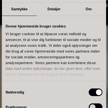
Pulse – Cake/Bread Plate –
Silent Iron 
På lager
(101_030_00)
– (101_80
Samtykke
Detaljer
Om
1.317,50
kr.
1.317,50
kr.
Denne hjemmeside bruger cookies
Vi bruger cookies til at tilpasse vores indhold og
annoncer, til at vise dig funktioner til sociale medier og til
at analysere vores trafik. Vi deler også oplysninger om
din brug af vores hjemmeside med vores partnere inden
for sociale medier, annonceringspartnere og
analysepartnere. Vores partnere kan kombinere disse
Polynesisk Bora Bora - Vanilje
Frossen Foie gras - Skiver -
data med andre oplysninger, du har givet dem, eller som
+18cm
1kg
de har indsamlet fra din brug af deres tjenester.
Fra
235,00
kr.
1.360,00
kr.
På lager
På lager
Samtykkevalg
Nødvendig
Præferencer