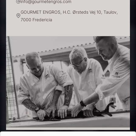
info@gourmetengros.com
GOURMET ENGROS, H.C. Ørsteds Vej 10, Taulov,
7000 Fredericia
Beluga CAVIAR HOUSE
Olivenolie EVOO - Verde
Fra
700,00
kr.
Puro - ØKO
På lager
Fra
330,00
kr.
På lager