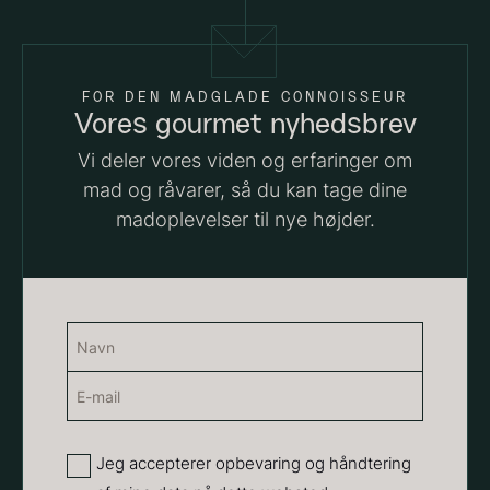
FOR DEN MADGLADE CONNOISSEUR
Vores gourmet nyhedsbrev
Vi deler vores viden og erfaringer om
mad og råvarer, så du kan tage dine
madoplevelser til nye højder.
Hexagon Saw Dust Briketter
Monakaskaller
Fra
250,00
kr.
- 10kg
På lager
310,00
kr.
På lager
Navn
(Påkrævet)
E-
Navn
mail
(Påkrævet)
Privatliv
Jeg accepterer opbevaring og håndtering