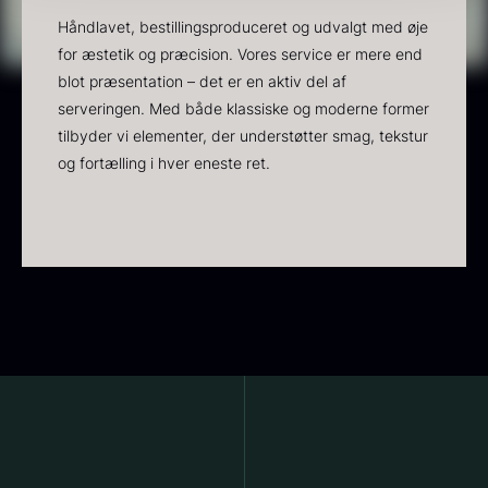
Håndlavet, bestillingsproduceret og udvalgt med øje
18,00
kr.
På lager
for æstetik og præcision. Vores service er mere end
blot præsentation – det er en aktiv del af
Vanilje - Bourbon Grand Cru
serveringen. Med både klassiske og moderne former
Fra
38,00
kr.
På lager
tilbyder vi elementer, der understøtter smag, tekstur
og fortælling i hver eneste ret.
Sort trøffelpaste
PRUNIER St. james
Fra
Fra
54,00
kr.
699,00
kr.
På lager
På lager