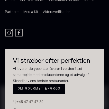
Frossen foie gras - helt
stykke
Partnere
Media Kit
Aldersverifikation
Fra
468,00
kr.
Transparent soya
På lager
Fra
130,00
kr.
På lager
Vi stræber efter perfektion
Vi leverer de ypperste råvarer i verden i tæt
samarbejde med producenterne og et udvalg af
Skandinaviens bedste restauranter.
OM GOURMET ENGROS
Panipuri - 400g
Hvid kombu tang - 200g
196,00
kr.
695,00
kr.
På lager
På lager
+45 47 47 47 29