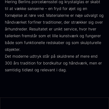
Hering Berlins porcelænsstel og krystalglas er skabt
til at vække sanserne – en fryd for øjet og en
fornøjelse at røre ved. Materialerne er nøje udvalgt og
håndværket forfiner traditioner, der strækker sig over
århundreder. Resultatet er unikt service, hvor hver
tallerken fremstår som et lille kunstværk og fungerer
både som funktionelle redskaber og som skulpturelle
objekter.
Det moderne udtryk står på skuldrene af mere end
Olivenolie EVOO - Premium -
Baerii - Dieckmann & Hansen
300 års tradition for bordkultur og håndværk, men er
Fra
380,00
kr.
Verde Puro
samtidig tidløst og relevant i dag.
På lager
Fra
105,00
kr.
På lager