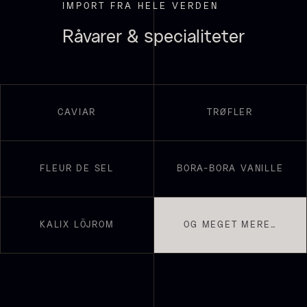
Nama Panko - Indfrossen -
IMPORT FRA HELE VERDEN
På lager
2kg
Råvarer & specialiteter
755,00
kr.
På lager
CAVIAR
TRØFLER
FLEUR DE SEL
BORA-BORA VANILLE
Ikura ørredrogn - Frossen -
250g
Demi glace - Okse -
KALIX LÖJROM
OG MEGET MERE…
250,00
kr.
På lager
SIGNATURE - 1L
130,00
kr.
På lager