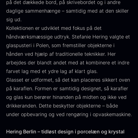
på det dækkede bord, på skrivebordet og i andre
daglige sammenhænge – samtidig med at den skiller
sig ud.
Kollektionen er udviklet med fokus på det
Ikura Pure - Imperial
håndværksmæssige udtryk. Stefanie Hering valgte et
Gaveæske til skeer inkl.
Ørredrogn
glaspusteri i Polen, som fremstiller objekterne i
Fra
100,00
kr.
caviar dåseåbner
hånden ved hjælp af traditionelle teknikker. Her
På lager
Fra
439,00
kr.
arbejdes der blandt andet med at kombinere et indre
På lager
farvet lag med et ydre lag af klart glas.
Glasset er udformet, så det kan placeres sikkert oven
på karaflen. Formen er samtidig designet, så karafler
og glas kun berører hinanden på midten og ikke ved
drikkeranden. Dette beskytter objekterne – både
under opbevaring og ved rengøring i opvaskemaskine.
Japansk wasabi
Hasselnødder
Fra
Fra
312,00
kr.
95,00
kr.
Hering Berlin – tidløst design i porcelæn og krystal
På lager
På lager