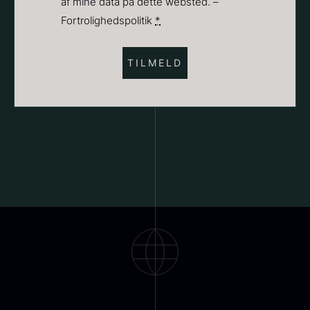
af mine data på dette websted. –
(Påkrævet)
Suhum 65% 2kg - ØKO
Fortrolighedspolitik
*
625,00
kr.
På lager
Paleta Joselito - uden ben
Fra
4.040,00
kr.
Få på lager
Shibanuma yuzu ponzu -
1800ml
642,50
kr.