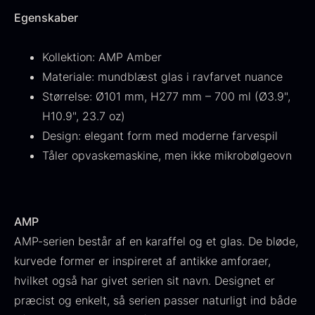
Fra
530,00
kr.
Hansen
Egenskaber
På lager
Original
Current
Fra
224,00
kr.
106,25
kr.
price
price
På lager
Kollektion: AMP Amber
was:
is:
Materiale: mundblæst glas i ravfarvet nuance
224,00
.
106,25
.
Størrelse: Ø101 mm, H277 mm – 700 ml (Ø3.9",
H10.9", 23.7 oz)
Design: elegant form med moderne farvespil
Tåler opvaskemaskine, men ikke mikrobølgeovn
Kokoko langt kul
Fra
380,00
kr.
På lager
AMP
Oscietra - LE CAVIAR
AMP-serien består af en karaffel og et glas. De bløde,
Fra
160,00
kr.
På lager
kurvede former er inspireret af antikke amforaer,
hvilket også har givet serien sit navn. Designet er
præcist og enkelt, så serien passer naturligt ind både