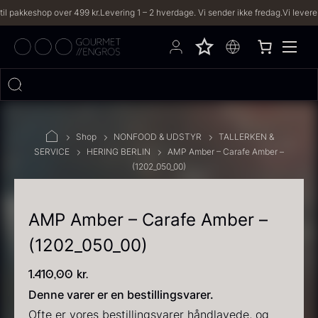
eshop over 499 kr.
Levering 1 – 2 hverdage. Vi sender ikke fredag.
Vi leverer til bå
Hvad leder du efter?
Caviar, t
FILTRE
Shop
NONFOOD & UDSTYR
TALLERKEN &
SERVICE
HERING BERLIN
AMP Amber – Carafe Amber –
(1202_050_00)
PRODUKTER
(2,333)
OPSKRIFTER
(191)
AMP Amber – Carafe Amber –
(1202_050_00)
2333 resultater
1.410,00
kr.
Denne varer er en bestillingsvarer.
Ofte er vores bestillingsvarer håndlavede, og