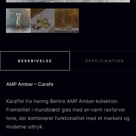
et lille kunstværk og fungerer både som
dag.
funktionelle redskaber og som skulpturelle
objekter.
Sort sommertrøffel
Fra
125,00
kr.
På lager
Tørret Jumbo Morkler
Fra
125,00
kr.
På lager
BESKRIVELSE
SPECIFIKATION
AMP Amber – Carafe
Karaffel fra Hering Berlins AMP Amber-kollektion.
Fremstillet i mundblæst glas med en varm ravfarvet
tone, der kombinerer funktionalitet med et markant og
TILBUD
moderne udtryk.
Oscietra - Dieckmann &
Frossen foie gras - Deveined