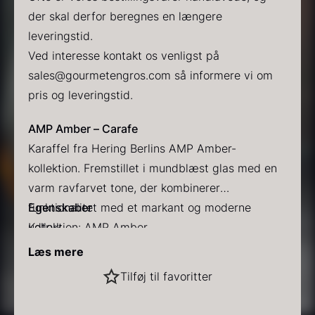
der skal derfor beregnes en længere
leveringstid.
Ved interesse kontakt os venligst på
sales@gourmetengros.com så informere vi om
pris og leveringstid.
PRUNIER Classique Caviar
Gold caviar
AMP Amber – Carafe
Fra
Fra
192,00
kr.
160,00
kr.
Karaffel fra Hering Berlins AMP Amber-
På lager
På lager
kollektion. Fremstillet i mundblæst glas med en
varm ravfarvet tone, der kombinerer
funktionalitet med et markant og moderne
Egenskaber
udtryk.
Kollektion: AMP Amber
Materiale: mundblæst glas i ravfarvet nuance
Læs mere
Størrelse: Ø101 mm, H277 mm – 700 ml (Ø3.9″,
Sort vintertrøffel
Tilføj til favoritter
H10.9″, 23.7 oz)
AMP
Fra
525,00
kr.
Design: elegant form med moderne farvespil
AMP-serien består af en karaffel og et glas. De
På lager