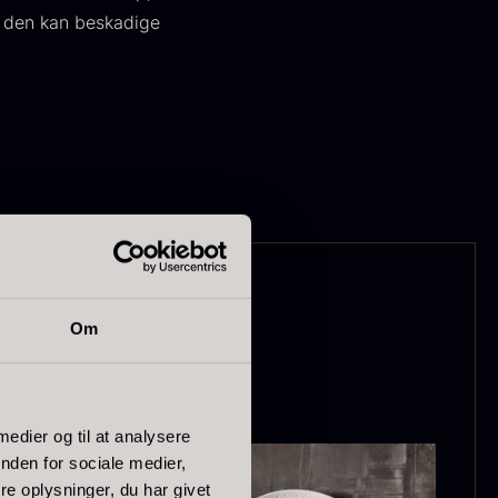
 den kan beskadige
ørret Giga
Tørret Mini
orkler
Morkler
ra
Fra
50,00
kr.
80,00
kr.
På lager
På lager
Om
 medier og til at analysere
nden for sociale medier,
e oplysninger, du har givet