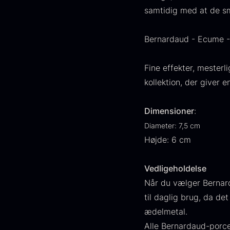
FONDE & BOUILLON
31
samtidig med at de sm
VIS FLERE
Bernardaud - Ecume - 
Status
Fine effekter, mester
På lager
1890
kollektion, der giver 
Udsolgt
444
Dimensioner
:
G
Diameter: 7,5 cm
Få på lager
264
s
Højde: 6 cm
c
Ikke i sæson
21
d
Vedligeholdelse
F
Land
Når du vælger Bernard
til daglig brug, da d
Frankrig
245
ædelmetal.
KINA
211
Alle Bernardaud-porce