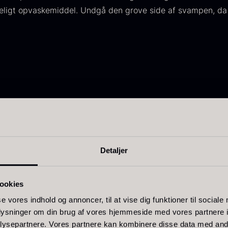
eligt opvaskemiddel. Undgå den grove side af svampen, da
livenolie
Baerii -
T
VOO -
Dieckmann &
M
remium -
Hansen
F
erde Puro
Fra
380,00
kr.
På lager
ra
105,00
kr.
Relaterede varer
Detaljer
På lager
ookies
se vores indhold og annoncer, til at vise dig funktioner til sociale
oplysninger om din brug af vores hjemmeside med vores partnere i
ysepartnere. Vores partnere kan kombinere disse data med andr