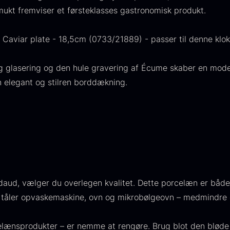
224,00
.
is:
ukt fremviser et førsteklasses gastronomisk produkt.
106,25
.
Caviar plate - 18,5cm (0733/21889) - passer til denne klok
lig glasering og den hule gravering af Écume skaber en mod
en elegant og stilren borddækning.
aveæske til
Japansk
I
keer inkl.
wasabi
I
aviar
Ø
Fra
312,00
kr.
åseåbner
På lager
F
ra
439,00
kr.
aud, vælger du overlegen kvalitet. Dette porcelæn er både
På lager
et tåler opvaskemaskine, ovn og mikrobølgeovn – medmindre
lænsprodukter – er nemme at rengøre. Brug blot den bløde