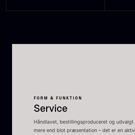
P
C
C
F
FORM & FUNKTION
Service
Håndlavet, bestillingsproduceret og udvalgt 
S
mere end blot præsentation – det er en akti
t