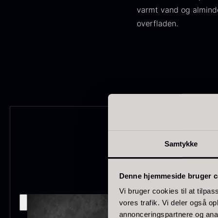
varmt vand og almind
japan
186
overfladen.
Spanien
125
Portugal
74
O
Italien
62
E
Canada
53
P
V
Indonesien
47
F
Samtykke
Vietnam
43
Tyskland
27
Denne hjemmeside bruger c
Belgien
24
Vi bruger cookies til at tilpas
vores trafik. Vi deler også 
USA
22
annonceringspartnere og anal