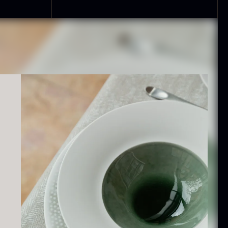
ammusling
Vanilje -
kaller - ca.
Bourbon
12cm
Grand Cru
iameter -
Fra
38,00
kr.
asket/renset
På lager
På lager
8,00
kr.
exagon Saw
Monakaskaller
ust Briketter
Fra
250,00
kr.