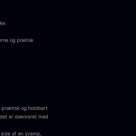
ke.
erne og poetisk
kura Pure -
Hasselnødder
mperial
Fra
95,00
kr.
rredrogn
På lager
ra
100,00
kr.
På lager
 praktisk og holdbart
 det er dekoreret med
 side af en svamp,