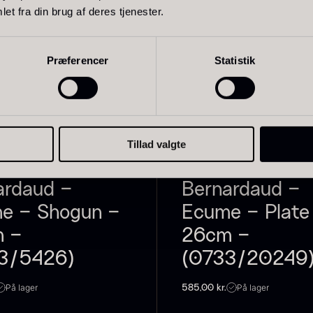
et fra din brug af deres tjenester.
Præferencer
Statistik
olynesisk
Foie gras de
S
ora Bora -
canard -
anilje +18cm
Terrine -
F
Original
ra
235,00
kr.
På lager
Tillad valgte
Fra
450,00
kr.
På lager
IG
FRANKRIG
ardaud –
Bernardaud –
e – Shogun –
Ecume – Plate
 –
26cm –
3/5426)
(0733/20249
På lager
På lager
585,00
kr.