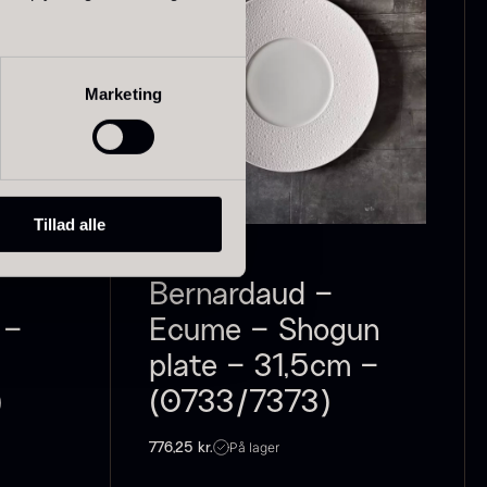
Marketing
ao Palme
Frossen Foie
75%
gras - Skiver -
1kg
ra
178,00
kr.
På lager
På lager
1.360,00
kr.
Tillad alle
FRANKRIG
Bernardaud –
 –
Ecume – Shogun
plate – 31,5cm –
)
(0733/7373)
På lager
776,25
kr.