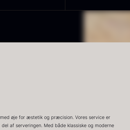
RUNIER
Yuzu juice -
K
lassique
upasteuriseret
s
aviar - OT
- frossen
900ml
d
ra
3.922,00
kr.
v
Få på lager
På lager
660,00
kr.
1
med øje for æstetik og præcision. Vores service er
ort
PRUNIER St.
H
v del af serveringen. Med både klassiske og moderne
røffelpaste
james
D