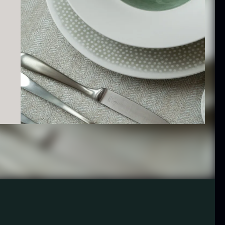
 10kg
På lager
På lager
10,00
kr.
aleta Joselito
Nama Panko -
 uden ben
Indfrossen -
2kg
ra
4.040,00
kr.
Få på lager
På lager
755,00
kr.