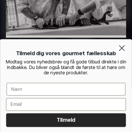
Tilmeld dig vores gourmet fællesskab
Modtag vores nyhedsbrev og få gode tilbud direkte i din
Beluga CAVIAR HOUSE
Olivenolie EVOO - Verde
indbakke. Du bliver også blandt de første til at høre om
Fra
700,00
kr.
Puro - ØKO
de nyeste produkter.
På lager
Fra
330,00
kr.
På lager
Handelsbetingelser
Cookie- og privatlivspolitik
Kontrolrapporter fra Fødevarestyrelsen
Fortrydelsesformular
Tilmeld
Alle rettigheder forbeholdes.