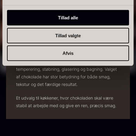
udvalg af produkter til desserter, bagværk, konfekt,
cremer og overtræk.
Tillad alle
PRUNIER Classique Caviar -
Sortimentet omfatter blandt andet chokolade fra
OT
Felchlin og Valrhona. Her findes mørk, lys og hvid
Tillad valgte
Fra
3.922,00
kr.
chokolade med forskellige kakaoprocenter,
Yuzu juice - upasteuriseret -
Få på lager
fedtindhold og smagsprofiler.
frossen 900ml
Afvis
660,00
kr.
Produkterne kan bruges til ganache, mousse,
På lager
temperering, støbning, glasering og bagning. Valget
af chokolade har stor betydning for både smag,
tekstur og det færdige resultat.
Et udvalg til køkkener, hvor chokoladen skal være
stabil at arbejde med og give en ren, præcis smag.
Kammusling skaller - ca.
12cm diameter -
vasket/renset