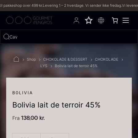
keshop over 499 kr.
Levering 1 – 2 hverdage. Vi sender ikke fredag.
Vi leverer til bå
Hvad leder du efter?
Caviar, trøf
FILTRE
Shop
CHOKOLADE & DESSERT
CHOKOLADE
LYS
Bolivia lait de terroir 45%
PRODUKTER
(2,333)
OPSKRIFTER
(191)
BOLIVIA
Bolivia lait de terroir 45%
2333 resultater
Fra
138,00
kr.