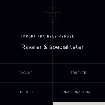
Suhum 65% 2kg - ØKO
625,00
kr.
På lager
IMPORT FRA HELE VERDEN
Paleta Joselito - uden ben
Fra
4.040,00
kr.
Råvarer & specialiteter
Få på lager
CAVIAR
TRØFLER
Shibanuma yuzu ponzu -
FLEUR DE SEL
BORA-BORA VANILLE
1800ml
642,50
kr.