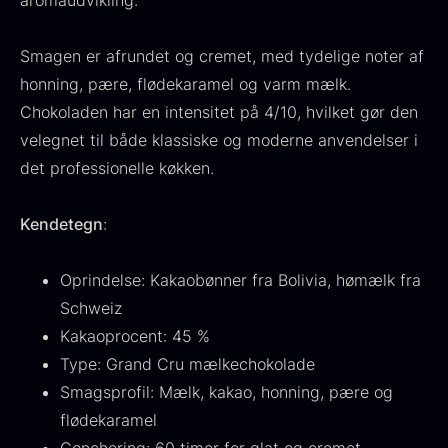
aromaudvikling.
Fra
530,00
kr.
Hansen
På lager
Original
Current
Fra
224,00
kr.
106,25
kr.
Smagen er afrundet og cremet, med tydelige noter af
price
price
På lager
honning, pære, flødekaramel og varm mælk.
was:
is:
Chokoladen har en intensitet på 4/10, hvilket gør den
224,00
.
106,25
.
velegnet til både klassiske og moderne anvendelser i
det professionelle køkken.
Kendetegn
:
Kokoko langt kul
Fra
380,00
kr.
Oprindelse: Kakaobønner fra Bolivia, hømælk fra
På lager
Schweiz
Oscietra - LE CAVIAR
Kakaoprocent: 45 %
Fra
160,00
kr.
Type: Grand Cru mælkechokolade
På lager
Smagsprofil: Mælk, kakao, honning, pære og
flødekaramel