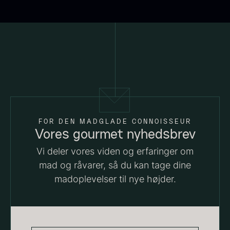
18,00
kr.
På lager
Vanilje - Bourbon Grand Cru
Fra
38,00
kr.
På lager
FOR DEN MADGLADE CONNOISSEUR
Vores gourmet nyhedsbrev
Vi deler vores viden og erfaringer om
mad og råvarer, så du kan tage dine
madoplevelser til nye højder.
Sort trøffelpaste
PRUNIER St. james
Fra
Fra
54,00
kr.
699,00
kr.
På lager
På lager