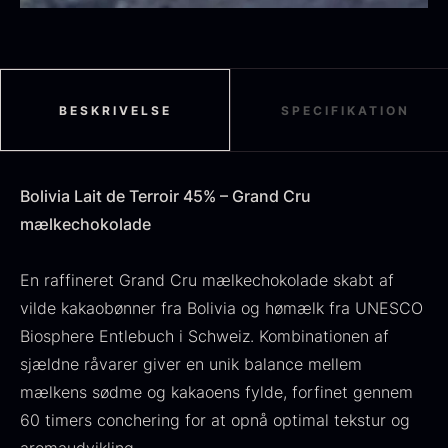
Sort sommertrøffel
Fra
125,00
kr.
BESKRIVELSE
SPECIFIKATION
På lager
Tørret Jumbo Morkler
Fra
125,00
kr.
Bolivia Lait de Terroir 45% – Grand Cru
På lager
mælkechokolade
En raffineret Grand Cru mælkechokolade skabt af
vilde kakaobønner fra Bolivia og hømælk fra UNESCO
Biosphere Entlebuch i Schweiz. Kombinationen af
sjældne råvarer giver en unik balance mellem
mælkens sødme og kakaoens fylde, forfinet gennem
TILBUD
60 timers conchering for at opnå optimal tekstur og
Oscietra - Dieckmann &
Frossen foie gras - Deveined