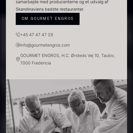
samarbejde med producenterne og et udvalg af
Skandinaviens bedste restauranter.
Demi glace - Okse -
Transparent soya
OM GOURMET ENGROS
Fra
130,00
kr.
SIGNATURE - 1L
På lager
130,00
kr.
+45 47 47 47 29
På lager
info@gourmetengros.com
GOURMET ENGROS, H.C. Ørsteds Vej 10, Taulov,
7000 Fredericia
Panipuri - 400g
Hvid kombu tang - 200g
196,00
kr.
695,00
kr.
På lager
På lager