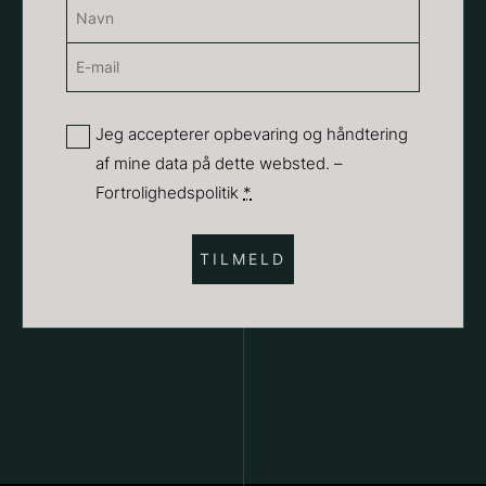
Navn
(Påkrævet)
E-
Navn
mail
(Påkrævet)
Privatliv
Jeg accepterer opbevaring og håndtering
af mine data på dette websted. –
(Påkrævet)
Fortrolighedspolitik
*
Hexagon Saw Dust Briketter
Monakaskaller
Fra
250,00
kr.
- 10kg
På lager
310,00
kr.
På lager