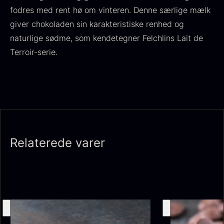
fodres med rent hø om vinteren. Denne særlige mælk
giver chokoladen sin karakteristiske renhed og
naturlige sødme, som kendetegner Felchlins Lait de
Terroir-serie.
Olivenolie EVOO - Premium -
Baerii - Dieckmann & Hansen
Fra
380,00
kr.
Verde Puro
Relaterede varer
På lager
Fra
105,00
kr.
På lager