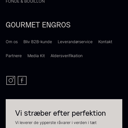
FONDE & BOUILLON
GOURMET ENGROS
Om os
Bliv B2B-kunde
Leverandørservice
Kontakt
Ikura ørredrogn - Frossen -
250g
Partnere
Media Kit
Aldersverifikation
Sauce af Brian Mark
250,00
kr.
På lager
595,00
kr.
På lager
Vi stræber efter perfektion
Vi leverer de ypperste råvarer i verden i tæt