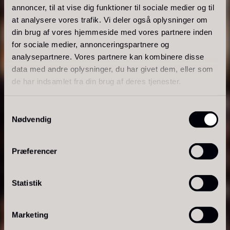
annoncer, til at vise dig funktioner til sociale medier og til
På lager
at analysere vores trafik. Vi deler også oplysninger om
din brug af vores hjemmeside med vores partnere inden
for sociale medier, annonceringspartnere og
analysepartnere. Vores partnere kan kombinere disse
data med andre oplysninger, du har givet dem, eller som
de har indsamlet fra din brug af deres tjenester.
Samtykkevalg
Nødvendig
Polynesisk Bora Bora - Vanilje
Frossen Foie gras - Skiver -
+18cm
1kg
Præferencer
Fra
235,00
kr.
1.360,00
kr.
SMAG & TEKSTUR
På lager
På lager
Statistik
Chokolade
Marketing
Chokolade til professionelle køkkener dækker et