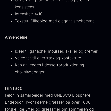
Conchering: 60 timer for glat og cremet
konsistens
Intensitet: 4/10
Tekstur: Silkeblød med elegant smelteevne
Ikura Pure - Imperial
Gaveæske til skeer inkl.
Ørredrogn
Anvendelse
:
Fra
100,00
kr.
caviar dåseåbner
På lager
Fra
439,00
kr.
Ideel til ganache, mousser, skaller og cremer
På lager
Velegnet til overtræk og konfekture
Kan anvendes i dessertproduktion og
chokoladebageri
Fun Fact:
Felchlin samarbejder med UNESCO Biosphere
Japansk wasabi
Hasselnødder
Entlebuch, hvor køerne græsser på over 1.000
Fra
Fra
312,00
kr.
95,00
kr.
forskellige urter og græsarter om sommeren og
På lager
På lager