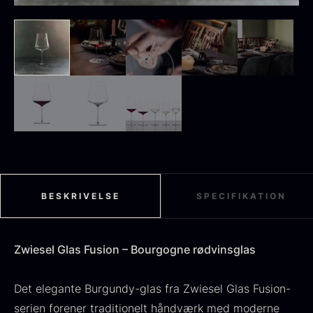
Sort sommertrøffel
Fra
125,00
kr.
På lager
Tørret Jumbo Morkler
Fra
125,00
kr.
På lager
BESKRIVELSE
SPECIFIKATION
Zwiesel Glas Fusion – Bourgogne rødvinsglas
Det elegante Burgundy-glas fra Zwiesel Glas Fusion-
TILBUD
serien forener traditionelt håndværk med moderne
Oscietra - Dieckmann &
Frossen foie gras - Deveined