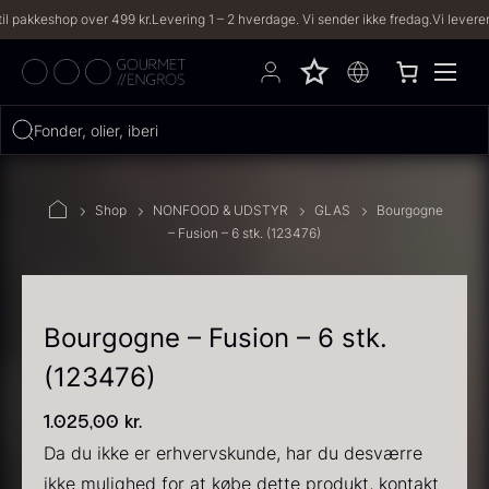
keshop over 499 kr.
Levering 1 – 2 hverdage. Vi sender ikke fredag.
Vi leverer til b
Hvad leder du efter?
Fonder, olier, iberico...
FILTRE
Shop
NONFOOD & UDSTYR
GLAS
Bourgogne
– Fusion – 6 stk. (123476)
PRODUKTER
(2,332)
OPSKRIFTER
(191)
Bourgogne – Fusion – 6 stk.
(123476)
2332 resultater
1.025,00
kr.
Da du ikke er erhvervskunde, har du desværre
ikke mulighed for at købe dette produkt, kontakt