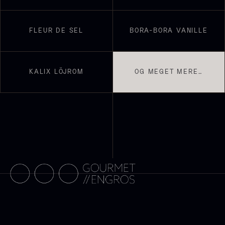
FLEUR DE SEL
BORA-BORA VANILLE
KALIX LÖJROM
OG MEGET MERE…
Ikura ørredrogn - Frossen -
250g
Sauce af Brian Mark
250,00
kr.
På lager
595,00
kr.
På lager