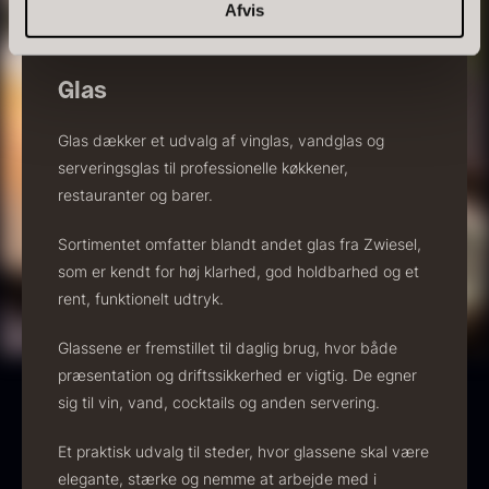
Afvis
18,00
kr.
KLARHED & HOLDBARHED
På lager
Vanilje - Bourbon Grand Cru
Glas
Fra
38,00
kr.
På lager
Glas dækker et udvalg af vinglas, vandglas og
serveringsglas til professionelle køkkener,
restauranter og barer.
Sortimentet omfatter blandt andet glas fra Zwiesel,
som er kendt for høj klarhed, god holdbarhed og et
rent, funktionelt udtryk.
Glassene er fremstillet til daglig brug, hvor både
præsentation og driftssikkerhed er vigtig. De egner
sig til vin, vand, cocktails og anden servering.
Sort trøffelpaste
PRUNIER St. james
Fra
Fra
54,00
kr.
699,00
kr.
Et praktisk udvalg til steder, hvor glassene skal være
På lager
På lager
elegante, stærke og nemme at arbejde med i