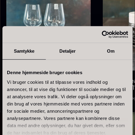
På lager
Samtykke
Detaljer
Om
Denne hjemmeside bruger cookies
Polynesisk Bora Bora - Vanilje
Frossen Foie gras - Skiver -
Chardonnay – Air Sense – 2
Cleaning Pea
Vi bruger cookies til at tilpasse vores indhold og
+18cm
1kg
stk. (122188)
Air Sense (
annoncer, til at vise dig funktioner til sociale medier og til
Fra
235,00
kr.
1.360,00
kr.
at analysere vores trafik. Vi deler også oplysninger om
På lager
På la
1.785,00
kr.
125,00
kr.
På lager
På lager
din brug af vores hjemmeside med vores partnere inden
for sociale medier, annonceringspartnere og
analysepartnere. Vores partnere kan kombinere disse
data med andre oplysninger, du har givet dem, eller som
de har indsamlet fra din brug af deres tjenester.