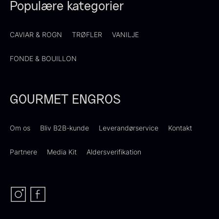
Populære kategorier
Demi glace - Okse -
Transparent soya
CAVIAR & ROGN
TRØFLER
VANILJE
Fra
130,00
kr.
SIGNATURE - 1L
På lager
130,00
kr.
FONDE & BOUILLON
På lager
GOURMET ENGROS
Om os
Bliv B2B-kunde
Leverandørservice
Kontakt
Partnere
Media Kit
Aldersverifikation
Panipuri - 400g
Hvid kombu tang - 200g
196,00
kr.
695,00
kr.
På lager
På lager