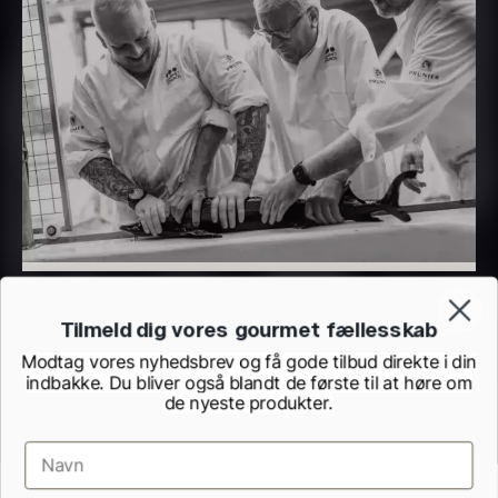
Dashi - koncentrat - 360ml
Sao Palme 30%
Fra
260,00
kr.
158,00
kr.
På lager
På lager
Tilmeld dig vores gourmet fællesskab
Hvid mild soya
Modtag vores nyhedsbrev og få gode tilbud direkte i din
Fra
114,00
kr.
indbakke. Du bliver også blandt de første til at høre om
de nyeste produkter.
På lager
Yuzu juice - Higashi
Tokushima - 1800ml
1.142,50
kr.