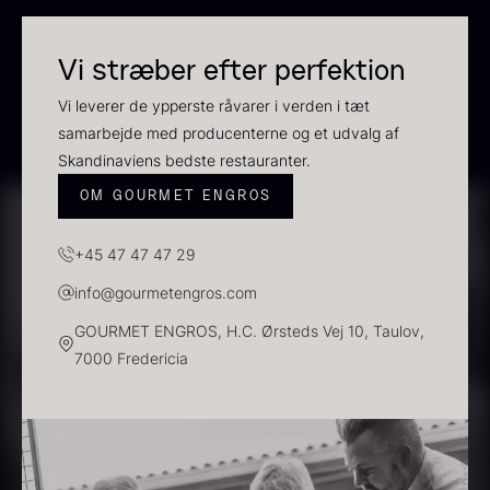
Vi stræber efter perfektion
Vi leverer de ypperste råvarer i verden i tæt
samarbejde med producenterne og et udvalg af
Skandinaviens bedste restauranter.
OM GOURMET ENGROS
Beluga CAVIAR HOUSE
Olivenolie EVOO - Verde
+45 47 47 47 29
Fra
700,00
kr.
Puro - ØKO
På lager
info@gourmetengros.com
Fra
330,00
kr.
På lager
GOURMET ENGROS, H.C. Ørsteds Vej 10, Taulov,
7000 Fredericia