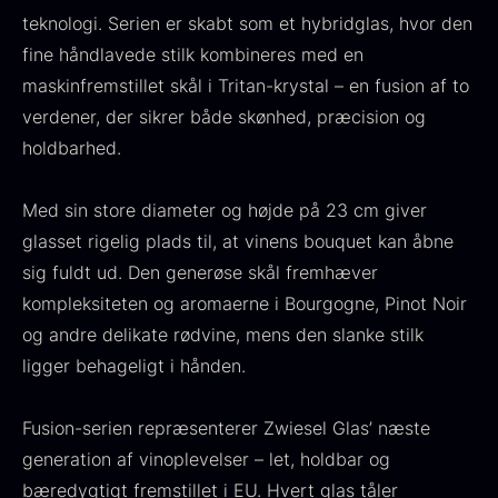
teknologi. Serien er skabt som et hybridglas, hvor den
Fra
530,00
kr.
Hansen
På lager
fine håndlavede stilk kombineres med en
Original
Current
Fra
224,00
kr.
106,25
kr.
price
price
På lager
maskinfremstillet skål i Tritan-krystal – en fusion af to
was:
is:
verdener, der sikrer både skønhed, præcision og
224,00
.
106,25
.
holdbarhed.
Med sin store diameter og højde på 23 cm giver
glasset rigelig plads til, at vinens bouquet kan åbne
sig fuldt ud. Den generøse skål fremhæver
Kokoko langt kul
kompleksiteten og aromaerne i Bourgogne, Pinot Noir
Fra
380,00
kr.
På lager
og andre delikate rødvine, mens den slanke stilk
Oscietra - LE CAVIAR
ligger behageligt i hånden.
Fra
160,00
kr.
På lager
Fusion-serien repræsenterer Zwiesel Glas’ næste
generation af vinoplevelser – let, holdbar og
bæredygtigt fremstillet i EU. Hvert glas tåler