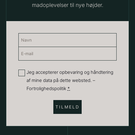
madoplevelser til nye højder.
Suhum 65% 2kg - ØKO
625,00
kr.
På lager
Navn
(Påkrævet)
Paleta Joselito - uden ben
E-
Navn
Fra
4.040,00
kr.
mail
Få på lager
(Påkrævet)
Privatliv
Jeg accepterer opbevaring og håndtering
af mine data på dette websted. –
(Påkrævet)
Fortrolighedspolitik
*
Shibanuma yuzu ponzu -
1800ml
642,50
kr.