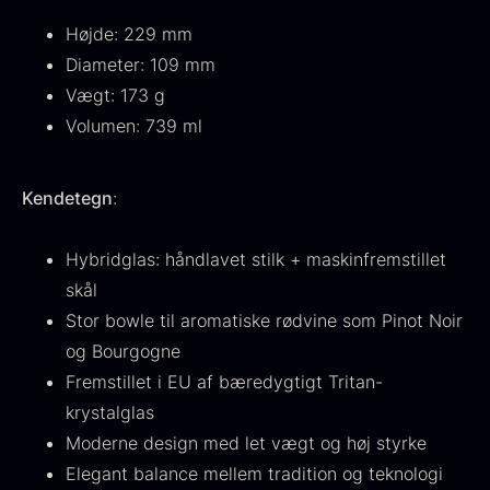
Højde: 229 mm
Diameter: 109 mm
Vægt: 173 g
Volumen: 739 ml
Kendetegn
:
Hybridglas: håndlavet stilk + maskinfremstillet
Olivenolie EVOO - Premium -
Baerii - Dieckmann & Hansen
skål
Fra
380,00
kr.
Verde Puro
På lager
Stor bowle til aromatiske rødvine som Pinot Noir
Fra
105,00
kr.
På lager
og Bourgogne
Fremstillet i EU af bæredygtigt Tritan-
krystalglas
Moderne design med let vægt og høj styrke
Elegant balance mellem tradition og teknologi