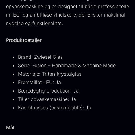
opvaskemaskine og er designet til både professionelle
miljøer og ambitiøse vinelskere, der ønsker maksimal
nydelse og funktionalitet.
Ikura Pure - Imperial
Produktdetaljer
:
Gaveæske til skeer inkl.
Ørredrogn
Fra
100,00
kr.
caviar dåseåbner
Brand: Zwiesel Glas
På lager
Fra
439,00
kr.
På lager
Serie: Fusion – Handmade & Machine Made
Materiale: Tritan-krystalglas
Fremstillet i EU: Ja
Bæredygtig produktion: Ja
Tåler opvaskemaskine: Ja
Kan tilpasses (customizable): Ja
Japansk wasabi
Hasselnødder
Fra
Fra
Mål
:
312,00
kr.
95,00
kr.
På lager
På lager