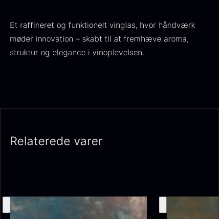
Et raffineret og funktionelt vinglas, hvor håndværk
møder innovation – skabt til at fremhæve aroma,
struktur og elegance i vinoplevelsen.
Tørret Giga Morkler
Tørret Mini Morkler
Fra
Fra
50,00
kr.
80,00
kr.
På lager
På lager
Relaterede varer
Sao Palme 75%
Fra
178,00
kr.
Foie gras de canard - Terrine
På lager
- Original
Fra
450,00
kr.