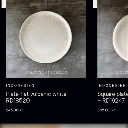
Olivenolie EVOO - Premium -
Baerii - Dieckmann & Hansen
MIDLERTIDIGT UDSOLGT
MIDLE
Fra
380,00
kr.
Verde Puro
På lager
Fra
105,00
kr.
INDONESIEN
INDONESIEN
På lager
Plate flat vulcanic white –
Square plat
RD18520
– RD19247
245,00
kr.
365,00
kr.