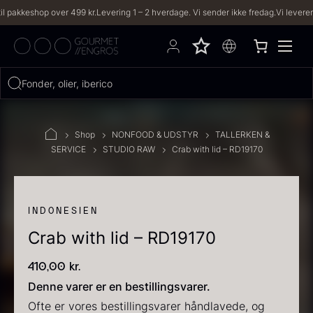
keshop over 499 kr.
Levering 1 – 2 hverdage. Vi sender ikke fredag.
Vi leverer til bå
Hvad leder du efter?
Fonder, olier, iberico...
FILTRE
Shop
NONFOOD & UDSTYR
TALLERKEN &
SERVICE
STUDIO RAW
Crab with lid – RD19170
PRODUKTER
(2,333)
OPSKRIFTER
(191)
INDONESIEN
Crab with lid – RD19170
2333 resultater
410,00
kr.
Denne varer er en bestillingsvarer.
Ofte er vores bestillingsvarer håndlavede, og