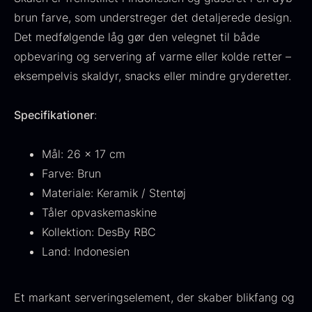
Fra
530,00
kr.
Hansen
brun farve, som understreger det detaljerede design.
På lager
Original
Current
Fra
224,00
kr.
106,25
kr.
Det medfølgende låg gør den velegnet til både
price
price
På lager
opbevaring og servering af varme eller kolde retter –
was:
is:
eksempelvis skaldyr, snacks eller mindre gryderetter.
224,00
.
106,25
.
Specifikationer
:
Mål: 26 x 17 cm
Farve: Brun
Kokoko langt kul
Materiale: Keramik / Stentøj
Fra
380,00
kr.
På lager
Tåler opvaskemaskine
Oscietra - LE CAVIAR
Kollektion: DesBy RBC
Fra
160,00
kr.
Land: Indonesien
På lager
Et markant serveringselement, der skaber blikfang og