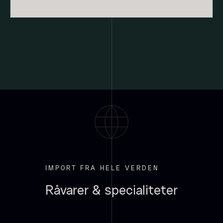
Hexagon Saw Dust Briketter
Monakaskaller
Fra
250,00
kr.
- 10kg
På lager
310,00
kr.
På lager
IMPORT FRA HELE VERDEN
Råvarer & specialiteter