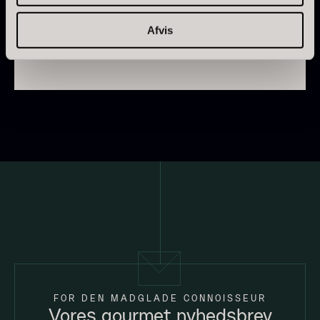
tilbyder vi elementer, der understøtter smag, tekstur
og fortælling i hver eneste ret.
Afvis
PRUNIER Classique Caviar -
OT
Fra
3.922,00
kr.
Yuzu juice - upasteuriseret -
Få på lager
frossen 900ml
660,00
kr.
På lager
Kammusling skaller - ca.
12cm diameter -
FOR DEN MADGLADE CONNOISSEUR
Vores gourmet nyhedsbrev
vasket/renset