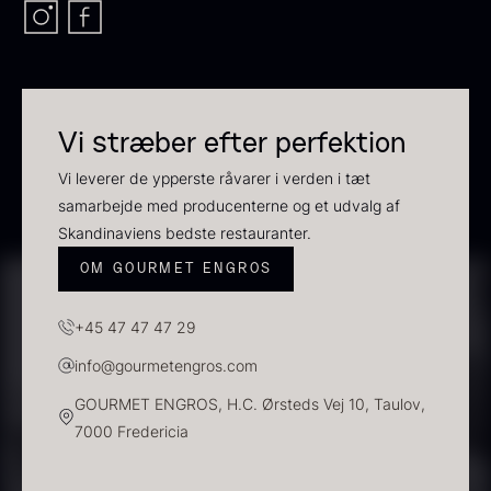
Vi stræber efter perfektion
Sauce af Brian Mark
Polynesisk Bora Bora - Vanilje
595,00
kr.
+13cm
Vi leverer de ypperste råvarer i verden i tæt
På lager
samarbejde med producenterne og et udvalg af
Fra
130,00
kr.
På lager
Skandinaviens bedste restauranter.
OM GOURMET ENGROS
+45 47 47 47 29
info@gourmetengros.com
GOURMET ENGROS, H.C. Ørsteds Vej 10, Taulov,
Frossen foie gras - helt
7000 Fredericia
stykke
Fra
468,00
kr.