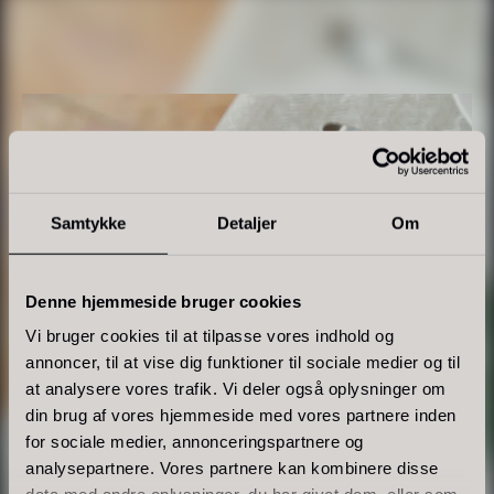
Tørret Giga Morkler
Tørret Mini Morkler
Fra
Fra
50,00
kr.
80,00
kr.
På lager
På lager
Samtykke
Detaljer
Om
Denne hjemmeside bruger cookies
Vi bruger cookies til at tilpasse vores indhold og
annoncer, til at vise dig funktioner til sociale medier og til
Sao Palme 75%
at analysere vores trafik. Vi deler også oplysninger om
Fra
178,00
kr.
din brug af vores hjemmeside med vores partnere inden
Foie gras de canard - Terrine
På lager
for sociale medier, annonceringspartnere og
- Original
analysepartnere. Vores partnere kan kombinere disse
Fra
450,00
kr.