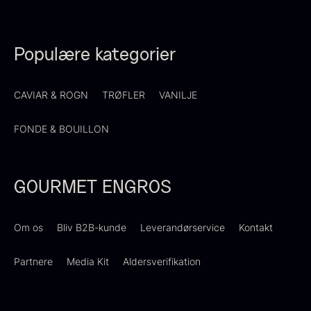
Få på lager
Populære kategorier
CAVIAR & ROGN
TRØFLER
VANILJE
FONDE & BOUILLON
Ikura ørredrogn - Frossen -
250g
Demi glace - Okse -
250,00
kr.
GOURMET ENGROS
På lager
SIGNATURE - 1L
130,00
kr.
Om os
Bliv B2B-kunde
Leverandørservice
Kontakt
På lager
Partnere
Media Kit
Aldersverifikation