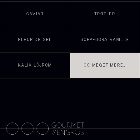
Suhum 65% 2kg - ØKO
Shibanuma yuzu ponzu -
CAVIAR
TRØFLER
625,00
kr.
1800ml
På lager
642,50
kr.
På lager
FLEUR DE SEL
BORA-BORA VANILLE
KALIX LÖJROM
OG MEGET MERE…
Nama Panko - Indfrossen -
2kg
755,00
kr.
Paleta Joselito - uden ben
På lager
Fra
4.040,00
kr.