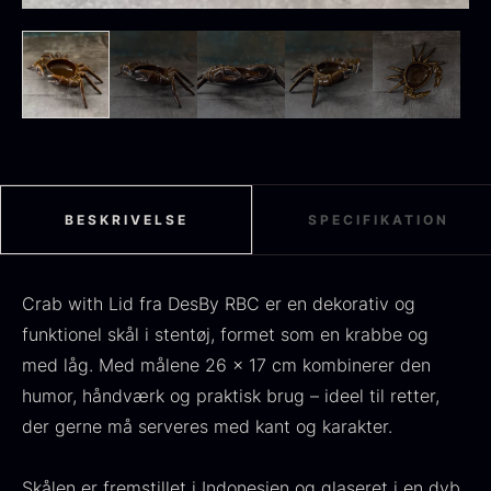
Sort sommertrøffel
Fra
125,00
kr.
På lager
Tørret Jumbo Morkler
Fra
125,00
kr.
På lager
BESKRIVELSE
SPECIFIKATION
Crab with Lid fra DesBy RBC er en dekorativ og
funktionel skål i stentøj, formet som en krabbe og
med låg. Med målene 26 x 17 cm kombinerer den
humor, håndværk og praktisk brug – ideel til retter,
der gerne må serveres med kant og karakter.
TILBUD
Oscietra - Dieckmann &
Skålen er fremstillet i Indonesien og glaseret i en dyb
Frossen foie gras - Deveined