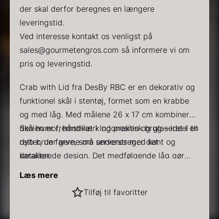
der skal derfor beregnes en længere
leveringstid.
Ved interesse kontakt os venligst på
sales@gourmetengros.com så informere vi om
pris og leveringstid.
PRUNIER Classique Caviar
Gold caviar
Crab with Lid fra DesBy RBC er en dekorativ og
Fra
Fra
192,00
kr.
160,00
kr.
funktionel skål i stentøj, formet som en krabbe
På lager
På lager
og med låg. Med målene 26 x 17 cm kombinerer
den humor, håndværk og praktisk brug – ideel til
Skålen er fremstillet i Indonesien og glaseret i en
retter, der gerne må serveres med kant og
dyb brun farve, som understreger det
karakter.
detaljerede design. Det medfølgende låg gør
den velegnet til både opbevaring og servering
Specifikationer
:
Læs mere
af varme eller kolde retter – eksempelvis skaldyr,
Mål: 26 x 17 cm
Sort vintertrøffel
Tilføj til favoritter
snacks eller mindre gryderetter.
Farve: Brun
Fra
525,00
kr.
Materiale: Keramik / Stentøj
På lager