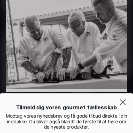
Transparent soya
På lager
Fra
130,00
kr.
På lager
Panipuri - 400g
Hvid kombu tang - 200g
196,00
kr.
695,00
kr.
På lager
På lager
Tilmeld dig vores gourmet fællesskab
Modtag vores nyhedsbrev og få gode tilbud direkte i din
indbakke. Du bliver også blandt de første til at høre om
de nyeste produkter.