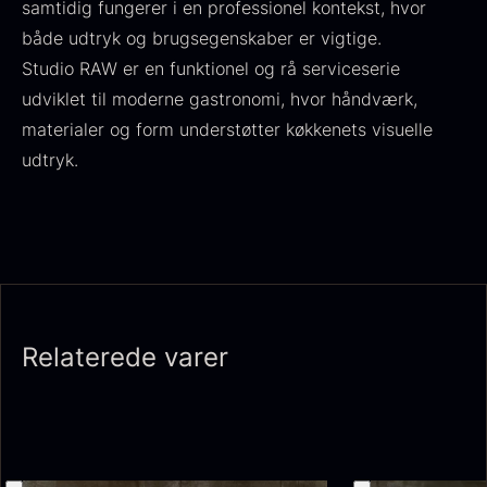
samtidig fungerer i en professionel kontekst, hvor
både udtryk og brugsegenskaber er vigtige.
Studio RAW er en funktionel og rå serviceserie
udviklet til moderne gastronomi, hvor håndværk,
Ikura Pure - Imperial
materialer og form understøtter køkkenets visuelle
Gaveæske til skeer inkl.
Ørredrogn
udtryk.
Fra
100,00
kr.
caviar dåseåbner
På lager
Fra
439,00
kr.
På lager
Relaterede varer
Japansk wasabi
Hasselnødder
Fra
Fra
312,00
kr.
95,00
kr.
På lager
På lager