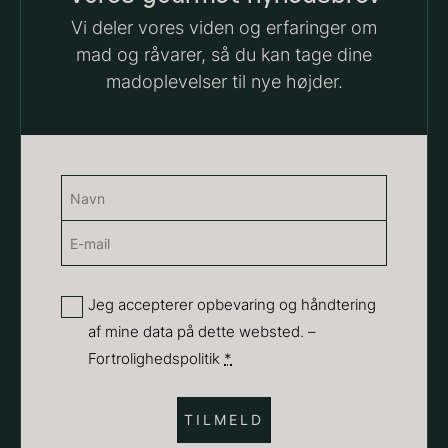
18,00
kr.
Vi deler vores viden og erfaringer om
På lager
mad og råvarer, så du kan tage dine
Vanilje - Bourbon Grand Cru
madoplevelser til nye højder.
Fra
38,00
kr.
På lager
Navn
(Påkrævet)
E-
Navn
mail
(Påkrævet)
Privatliv
Jeg accepterer opbevaring og håndtering
af mine data på dette websted. –
(Påkrævet)
Fortrolighedspolitik
*
Sort trøffelpaste
PRUNIER St. james
Fra
Fra
54,00
kr.
699,00
kr.
På lager
På lager