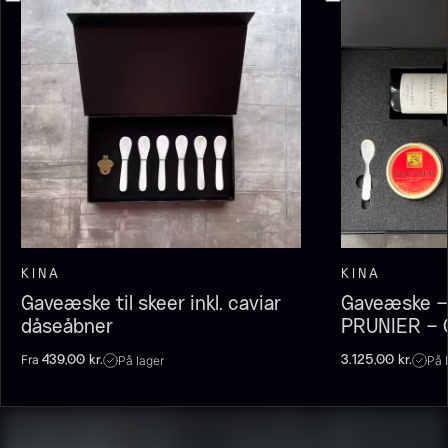
Olivenolie EVOO - Premium -
Baerii - Dieckmann & Hansen
Fra
380,00
kr.
Verde Puro
KINA
KINA
På lager
Fra
105,00
kr.
Gaveæske til skeer inkl. caviar
Gaveæske –
På lager
dåseåbner
PRUNIER – C
Fra
På lager
På 
439,00
kr.
3.125,00
kr.