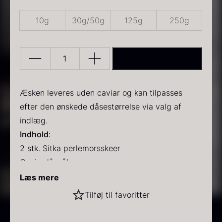
10g
30g/50g
125g
250g
TILFØJ TIL KURV
Lille
Gaveæske
PRUNIER Classique Caviar
Gold caviar
-
Æsken leveres uden caviar og kan tilpasses
Fra
Fra
192,00
kr.
160,00
kr.
På lager
På lager
Sitka
efter den ønskede dåsestørrelse via valg af
skeer
indlæg.
og
Indhold
:
caviar
2 stk. Sitka perlemorsskeer
dåseåbner
Caviardåseåbner
antal
Køleelement
Læs mere
Indlæg til valgt dåsestørrelse
Sort vintertrøffel
Tilføj til favoritter
Caviar købes separat.
Fra
525,00
kr.
På lager