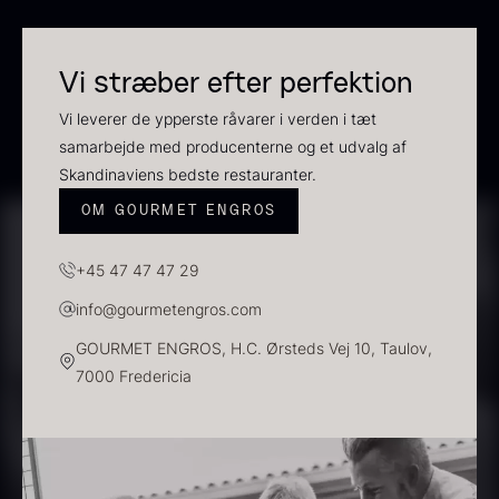
Vi stræber efter perfektion
Vi leverer de ypperste råvarer i verden i tæt
samarbejde med producenterne og et udvalg af
Skandinaviens bedste restauranter.
OM GOURMET ENGROS
Sauce af Brian Mark
Polynesisk Bora Bora - Vanilje
595,00
kr.
+13cm
+45 47 47 47 29
På lager
Fra
130,00
kr.
På lager
info@gourmetengros.com
GOURMET ENGROS, H.C. Ørsteds Vej 10, Taulov,
7000 Fredericia