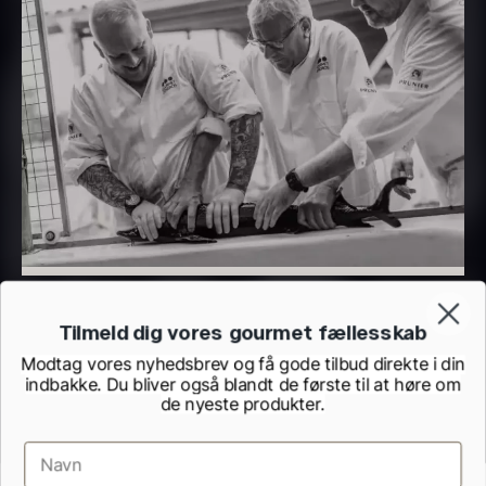
Frossen foie gras - helt
stykke
Fra
468,00
kr.
Transparent soya
På lager
Fra
130,00
kr.
På lager
Tilmeld dig vores gourmet fællesskab
Modtag vores nyhedsbrev og få gode tilbud direkte i din
indbakke. Du bliver også blandt de første til at høre om
Panipuri - 400g
Hvid kombu tang - 200g
de nyeste produkter.
196,00
kr.
695,00
kr.
På lager
På lager