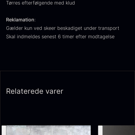
Tørres efterfølgende med klud
Reklamation
:
Gælder kun ved skeer beskadiget under transport
Ikura Pure - Imperial
Skal indmeldes senest 6 timer efter modtagelse
Gaveæske til skeer inkl.
Ørredrogn
Fra
100,00
kr.
caviar dåseåbner
På lager
Fra
439,00
kr.
På lager
Relaterede varer
Japansk wasabi
Hasselnødder
Fra
Fra
312,00
kr.
95,00
kr.
På lager
På lager