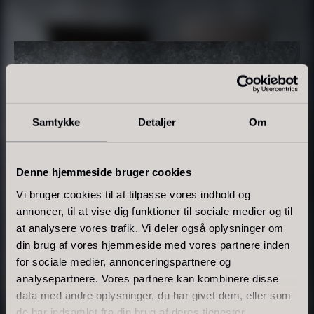
Tørret Giga Morkler
Tørret Mini Morkler
Fra
Fra
50,00
kr.
80,00
kr.
På lager
På lager
Samtykke
Detaljer
Om
Denne hjemmeside bruger cookies
Vi bruger cookies til at tilpasse vores indhold og
annoncer, til at vise dig funktioner til sociale medier og til
at analysere vores trafik. Vi deler også oplysninger om
Sao Palme 75%
din brug af vores hjemmeside med vores partnere inden
Fra
178,00
kr.
for sociale medier, annonceringspartnere og
Foie gras de canard - Terrine
På lager
analysepartnere. Vores partnere kan kombinere disse
- Original
data med andre oplysninger, du har givet dem, eller som
Fra
450,00
kr.
de har indsamlet fra din brug af deres tjenester.