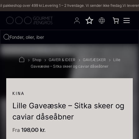
keshop over 499 kr.
Levering 1 – 2 hverdage. Vi sender ikke fredag.
Vi leverer til bå
Hvad leder du efter?
Fonder, olier, iberico...
FILTRE
Shop
GAVER & IDEER
GAVEÆSKER
Lille
Gaveæske – Sitka skeer og caviar dåseåbner
PRODUKTER
(2,333)
OPSKRIFTER
(191)
KINA
Lille Gaveæske – Sitka skeer og
2333 resultater
caviar dåseåbner
Fra
198,00
kr.