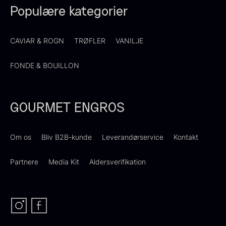
Nama Panko - Indfrossen -
På lager
Populære kategorier
2kg
755,00
kr.
På lager
CAVIAR & ROGN
TRØFLER
VANILJE
FONDE & BOUILLON
GOURMET ENGROS
Om os
Bliv B2B-kunde
Leverandørservice
Kontakt
Ikura ørredrogn - Frossen -
250g
Partnere
Media Kit
Aldersverifikation
Demi glace - Okse -
250,00
kr.
På lager
SIGNATURE - 1L
130,00
kr.
På lager