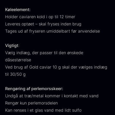
Fra
530,00
kr.
Hansen
Køleelement:
På lager
Original
Current
Fra
224,00
kr.
106,25
kr.
Holder caviaren kold i op til 12 timer
price
price
På lager
was:
is:
Leveres optøet – skal fryses inden brug
224,00
.
106,25
.
Tages ud af fryseren umiddelbart før anvendelse
Vigtigt
:
Vælg indlæg, der passer til den ønskede
dåsestørrelse
Kokoko langt kul
Ved brug af Gold caviar 10 g skal der vælges indlæg
Fra
380,00
kr.
til 30/50 g
På lager
Oscietra - LE CAVIAR
Rengøring af perlemorsskeer:
Fra
160,00
kr.
På lager
Undgå at træ/metal kommer i kontakt med vand
Rengør kun perlemorsdelen
Kan renses i et glas vand med lidt sulfo