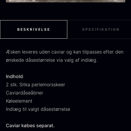
Gælder kun ved skeer beskadiget under
transport
Skal indmeldes senest 6 timer efter modtagelse
Sort sommertrøffel
BESKRIVELSE
SPECIFIKATION
Fra
125,00
kr.
På lager
Tørret Jumbo Morkler
Fra
Æsken leveres uden caviar og kan tilpasses efter den
125,00
kr.
På lager
ønskede dåsestørrelse via valg af indlæg.
Indhold
:
2 stk. Sitka perlemorsskeer
Caviardåseåbner
Køleelement
Indlæg til valgt dåsestørrelse
TILBUD
Caviar købes separat.
Oscietra - Dieckmann &
Frossen foie gras - Deveined