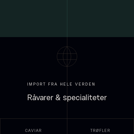
Hexagon Saw Dust Briketter
Monakaskaller
Fra
250,00
kr.
- 10kg
På lager
310,00
kr.
IMPORT FRA HELE VERDEN
På lager
Råvarer & specialiteter
CAVIAR
TRØFLER