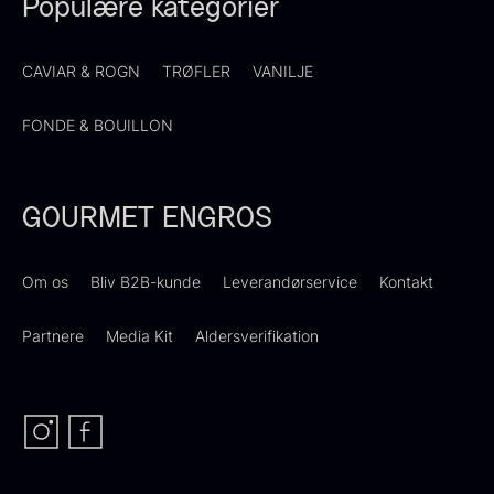
Populære kategorier
CAVIAR & ROGN
TRØFLER
VANILJE
FONDE & BOUILLON
GOURMET ENGROS
Hexagon Saw Dust Briketter
Monakaskaller
Fra
250,00
kr.
- 10kg
Om os
Bliv B2B-kunde
Leverandørservice
Kontakt
På lager
310,00
kr.
På lager
Partnere
Media Kit
Aldersverifikation