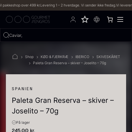
kkeshop over 499 kr.
Levering 1 – 2 hverdage. Vi sender ikke fredag.
Vi leverer til b
Hvad leder du efter?
Caviar, trøfler,
FILTRE
Shop
KØD & FJERKRÆ
IBERICO
SKIVESKÅRET
Paleta Gran Reserva – skiver – Joselito – 70g
PRODUKTER
(2,333)
OPSKRIFTER
(191)
SPANIEN
Paleta Gran Reserva – skiver –
2333 resultater
Joselito – 70g
På lager
245,00
kr.