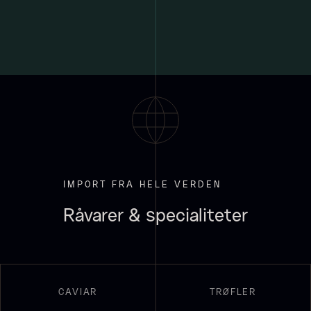
PRUNIER Classique Caviar -
OT
Fra
3.922,00
kr.
Yuzu juice - upasteuriseret -
Få på lager
frossen 900ml
660,00
kr.
På lager
IMPORT FRA HELE VERDEN
Råvarer & specialiteter
Kammusling skaller - ca.
12cm diameter -
CAVIAR
TRØFLER
vasket/renset