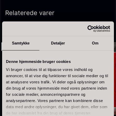
Relaterede varer
Samtykke
Detaljer
Om
Denne hjemmeside bruger cookies
Olivenolie EVOO - Premium -
Baerii - Dieckmann & Hansen
Fra
380,00
kr.
Vi bruger cookies til at tilpasse vores indhold og
Verde Puro
På lager
annoncer, til at vise dig funktioner til sociale medier og til
Fra
105,00
kr.
På lager
at analysere vores trafik. Vi deler også oplysninger om
din brug af vores hjemmeside med vores partnere inden
for sociale medier, annonceringspartnere og
analysepartnere. Vores partnere kan kombinere disse
data med andre oplysninger, du har givet dem, eller som
de har indsamlet fra din brug af deres tjenester.