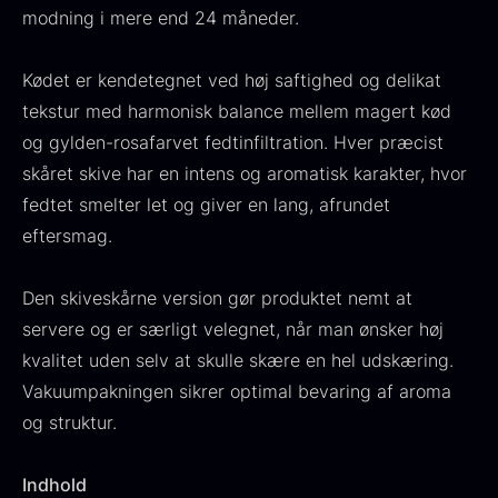
modning i mere end 24 måneder.
Fra
530,00
kr.
Hansen
På lager
Original
Current
Fra
224,00
kr.
106,25
kr.
price
price
Kødet er kendetegnet ved høj saftighed og delikat
På lager
was:
is:
tekstur med harmonisk balance mellem magert kød
224,00
.
106,25
.
og gylden-rosafarvet fedtinfiltration. Hver præcist
skåret skive har en intens og aromatisk karakter, hvor
fedtet smelter let og giver en lang, afrundet
eftersmag.
Kokoko langt kul
Den skiveskårne version gør produktet nemt at
Fra
380,00
kr.
servere og er særligt velegnet, når man ønsker høj
På lager
Oscietra - LE CAVIAR
kvalitet uden selv at skulle skære en hel udskæring.
Fra
160,00
kr.
Vakuumpakningen sikrer optimal bevaring af aroma
På lager
og struktur.
Indhold