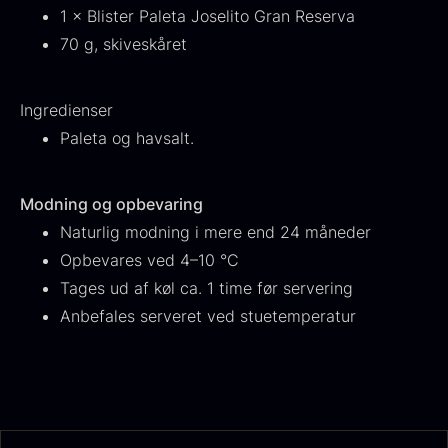
1 × Blister Paleta Joselito Gran Reserva
70 g, skiveskåret
Ingredienser
Ikura Pure - Imperial
Paleta og havsalt.
Gaveæske til skeer inkl.
Ørredrogn
Fra
100,00
kr.
caviar dåseåbner
På lager
Fra
439,00
kr.
Modning og opbevaring
På lager
Naturlig modning i mere end 24 måneder
Opbevares ved 4–10 °C
Tages ud af køl ca. 1 time før servering
Anbefales serveret ved stuetemperatur
Japansk wasabi
Hasselnødder
Fra
Fra
312,00
kr.
95,00
kr.
På lager
På lager