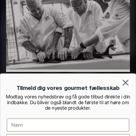
Nama Panko - Indfrossen -
På lager
2kg
755,00
kr.
På lager
Frossen foie gras - helt
stykke
Tilmeld dig vores gourmet fællesskab
Fra
468,00
kr.
Modtag vores nyhedsbrev og få gode tilbud direkte i din
Polynesisk Bora Bora - Vanilje
På lager
indbakke. Du bliver også blandt de første til at høre om
de nyeste produkter.
+13cm
Fra
130,00
kr.
På lager