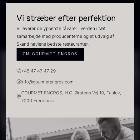
Suhum 65% 2kg - ØKO
625,00
kr.
Vi stræber efter perfektion
På lager
Vi leverer de ypperste råvarer i verden i tæt
samarbejde med producenterne og et udvalg af
Skandinaviens bedste restauranter.
Paleta Joselito - uden ben
OM GOURMET ENGROS
Fra
4.040,00
kr.
Få på lager
+45 47 47 47 29
info@gourmetengros.com
GOURMET ENGROS, H.C. Ørsteds Vej 10, Taulov,
7000 Fredericia
Shibanuma yuzu ponzu -
1800ml
642,50
kr.