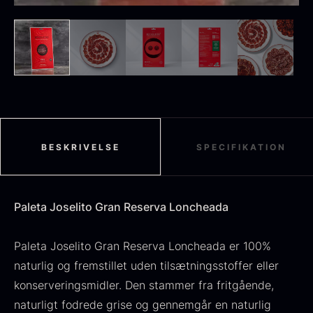
Sort sommertrøffel
Fra
125,00
kr.
På lager
Tørret Jumbo Morkler
Fra
125,00
kr.
På lager
BESKRIVELSE
SPECIFIKATION
Paleta Joselito Gran Reserva Loncheada
Paleta Joselito Gran Reserva Loncheada er 100%
naturlig og fremstillet uden tilsætningsstoffer eller
konserveringsmidler. Den stammer fra fritgående,
TILBUD
naturligt fodrede grise og gennemgår en naturlig
Oscietra - Dieckmann &
Frossen foie gras - Deveined