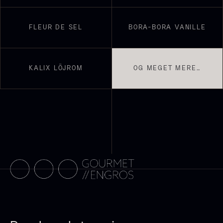
18,00
kr.
På lager
FLEUR DE SEL
BORA-BORA VANILLE
Vanilje - Bourbon Grand Cru
Fra
38,00
kr.
På lager
KALIX LÖJROM
OG MEGET MERE…
Sort trøffelpaste
PRUNIER St. james
Fra
Fra
54,00
kr.
699,00
kr.
På lager
På lager