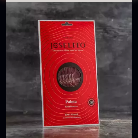
Oscietra - CAVIAR HOUSE
70 g, skiveskåret
Fra
280,00
kr.
Ingredienser
På lager
Paleta og havsalt.
Modning og opbevaring
Naturlig modning i mere end 24 måneder
Opbevares ved 4–10 °C
Tages ud af køl ca. 1 time før servering
Anbefales serveret ved stuetemperatur
Baerii CAVIAR HOUSE
Tørret Classic Morkler
Fra
Fra
275,00
kr.
84,00
kr.
På lager
På lager