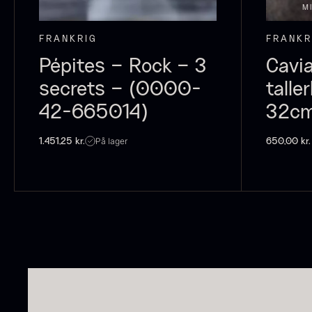
M
P
C
FRANKRIG
FRANKR
C
Pépites – Rock – 3
Cavia
F
secrets – (0000-
talle
42-665014)
32cm
På lager
1.451,25
kr.
650,00
kr.
S
t