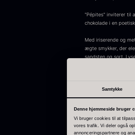
japan
185
"Pépites" inviterer til
chokolade i en poetis
Spanien
125
Portugal
74
Med iriserende og meta
ægte smykker, der eleg
O
Italien
62
sandsten og sort. Lys
E
Canada
53
delikat på en mat bag
P
V
Indonesien
47
F
Samtykke
Vietnam
43
Tyskland
27
Denne hjemmeside bruger c
Raynaud henter inspira
Belgien
24
Vi bruger cookies til at tilpas
vores trafik. Vi deler også 
USA
22
annonceringspartnere og anal