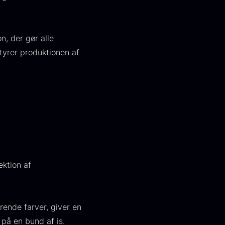
iske pastelfarver eller internt belyst med guld
pites til ægte smykker, der elegant pynter og
s i 11 iriserende nuancer som guld, perle,
n, der gør alle
leger med materialet og emaljens reflekser, og
styrer produktionen af
 påføres delikat på en mat baggrund.
on til deres porcelæn fra kunst, gastronomi,
apansk
Hasselnødder
asabi
Fra
95,00
kr.
På lager
ra
312,00
kr.
På lager
ektion af
rende farver, giver en
 på en bund af is.