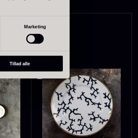
Marketing
olynesisk
Frossen Foie
ora Bora -
gras - Skiver -
anilje +18cm
1kg
ra
På lager
235,00
kr.
1.360,00
kr.
På lager
Tillad alle