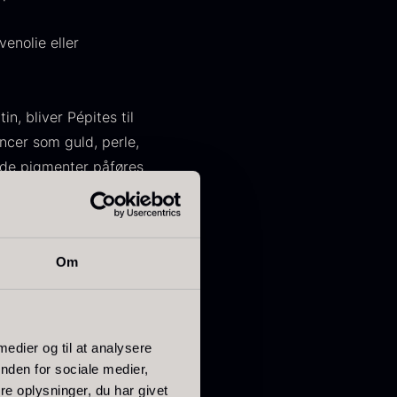
venolie eller
n, bliver Pépites til
ncer som guld, perle,
ørret Giga
Tørret Mini
ende pigmenter påføres
orkler
Morkler
ra
Fra
50,00
kr.
80,00
kr.
På lager
På lager
Om
storien.
 medier og til at analysere
nden for sociale medier,
e oplysninger, du har givet