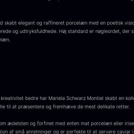
Med iriserende og metall
224,00
.
is:
og mat platin, bliver Pé
106,25
.
forskønner bordet. De få
 skabt elegant og raffineret porcelæn med en poetisk visio
sandsten og sort. Lyset 
kerede og udtryksfuldhede. Høj standard er nøgleordet, der 
de iriserende pigmenter
elæn.
Raynaud henter inspirati
aveæske til
Ikura Pure -
J
kulturer og historien.
keer inkl.
Imperial
w
aviar
Ørredrogn
F
åseåbner
Fra
100,00
kr.
 kreativitet bedre har Mariela Schwarz Montiel skabt en koll
På lager
ra
439,00
kr.
lle til at præsentere og fremhæve de mest delikate retter.
På lager
som ædelsten og forfinet med enten mat porcelæn eller irise
ion af små anretninger og er perfekte til at servere caviar i