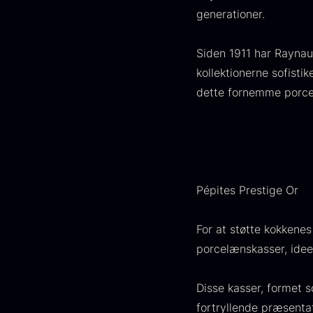
FONDE & BOUILLON
31
generationer.
VIS FLERE
Siden 1911 har Raynaud
kollektionerne sofisti
Status
dette fornemme porc
På lager
1892
Udsolgt
441
G
Få på lager
265
s
Pépites Prestige Or
c
Ikke i sæson
21
d
For at støtte kokkenes
F
Land
porcelænskasser, idee
Frankrig
245
Disse kasser, formet 
KINA
211
fortryllende præsentat