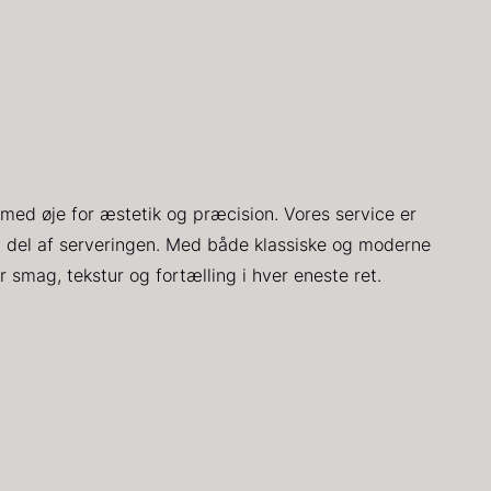
-
ra
Fra
54,00
kr.
699,00
kr.
På lager
På lager
3
med øje for æstetik og præcision. Vores service er
v del af serveringen. Med både klassiske og moderne
r smag, tekstur og fortælling i hver eneste ret.
uhum 65%
Paleta Joselito
S
kg - ØKO
- uden ben
y
1
Fra
På lager
25,00
kr.
4.040,00
kr.
Få på lager
6