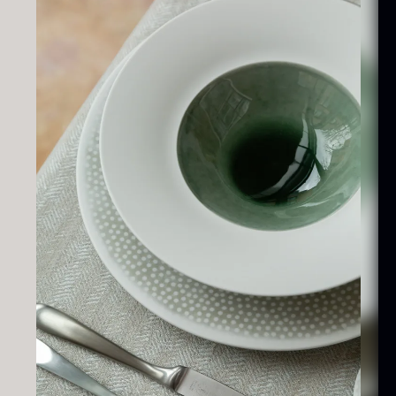
 10kg
På lager
På lager
10,00
kr.
hibanuma
Nama Panko -
uzu ponzu -
Indfrossen -
800ml
2kg
På lager
På lager
42,50
kr.
755,00
kr.