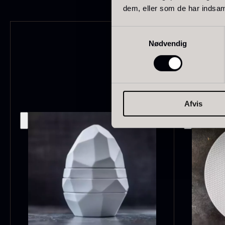
dem, eller som de har indsaml
Schweiz
21
Samtykkevalg
Pakistan
15
Nødvendig
F
c
Grækenland
14
T
Madagaskar
12
O
Afvis
F
Colombia
10
Thailand
10
Tasmanien
8
Ghana
7
VIS FLERE