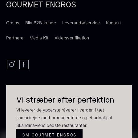
GOURMET ENGROS
Om os
Bliv B2B-kunde
Leverandørservice
Kontakt
Partnere
Media Kit
Aldersverifikation
Sauce af Brian Mark
Polynesisk Bora Bora - Vanilje
595,00
kr.
+13cm
På lager
Fra
130,00
kr.
På lager
Vi stræber efter perfektion
Vi leverer de ypperste råvarer i verden i tæt
samarbejde med producenterne og et udvalg af
Skandinaviens bedste restauranter.
OM GOURMET ENGROS