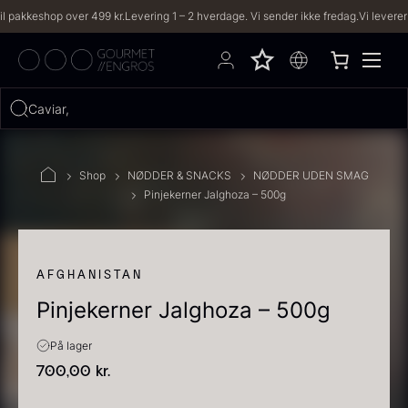
eshop over 499 kr.
Levering 1 – 2 hverdage. Vi sender ikke fredag.
Vi leverer til båd
Hvad leder du efter?
Caviar, trøfler, v
FILTRE
Shop
NØDDER & SNACKS
NØDDER UDEN SMAG
Pinjekerner Jalghoza – 500g
PRODUKTER
(2,334)
OPSKRIFTER
(191)
AFGHANISTAN
Pinjekerner Jalghoza – 500g
2334 resultater
På lager
700,00
kr.