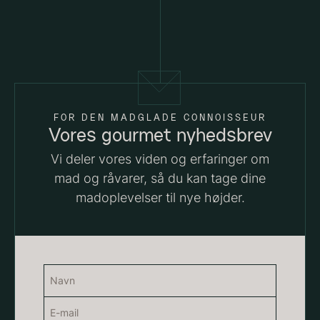
Kammusling skaller - ca.
12cm diameter -
vasket/renset
18,00
kr.
På lager
Vanilje - Bourbon Grand Cru
FOR DEN MADGLADE CONNOISSEUR
Fra
38,00
kr.
Vores gourmet nyhedsbrev
På lager
Vi deler vores viden og erfaringer om
mad og råvarer, så du kan tage dine
madoplevelser til nye højder.
Navn
(Påkrævet)
E-
Navn
Sort trøffelpaste
PRUNIER St. james