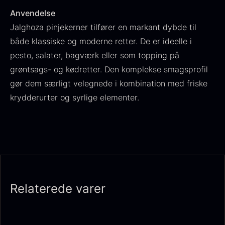
Anvendelse
Jalghoza pinjekerner tilfører en markant dybde til
både klassiske og moderne retter. De er ideelle i
Japansk wasabi
pesto, salater, bagværk eller som topping på
Fra
312,00
kr.
grøntsags- og kødretter. Den komplekse smagsprofil
Gaveæske til skeer inkl.
På lager
gør dem særligt velegnede i kombination med friske
caviar dåseåbner
krydderurter og syrlige elementer.
Fra
439,00
kr.
På lager
Relaterede varer
Hasselnødder
Ikura Pure - Imperial
Fra
95,00
kr.
Ørredrogn
På lager