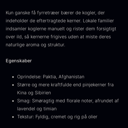
Fra
530,00
kr.
Hansen
Kun ganske få fyrretræer bærer de kogler, der
På lager
Original
Current
Fra
224,00
kr.
106,25
kr.
price
price
indeholder de eftertragtede kerner. Lokale familier
På lager
was:
is:
indsamler koglerne manuelt og rister dem forsigtigt
224,00
.
106,25
.
over ild, så kernerne frigives uden at miste deres
naturlige aroma og struktur.
Egenskaber
Kokoko langt kul
Oprindelse: Paktia, Afghanistan
Fra
380,00
kr.
Større og mere kraftfulde end pinjekerner fra
På lager
Oscietra - LE CAVIAR
Kina og Sibirien
Fra
160,00
kr.
Smag: Smøragtig med florale noter, afrundet af
På lager
lavendel og timian
Tekstur: Fyldig, cremet og rig på olier