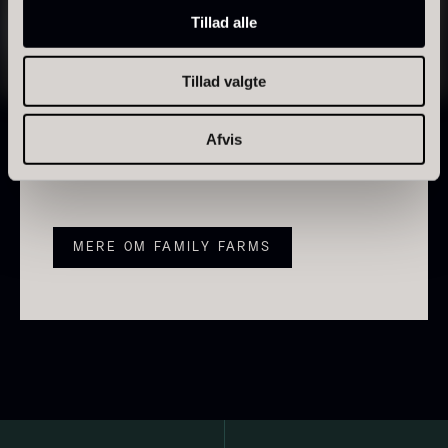
Tillad alle
Oliven egner sig til snacks, små serveringer, tapas
og som smagsgivende element i salater og
Tillad valgte
middelhavsinspirerede retter.
PRUNIER Classique Caviar -
Et alsidigt udvalg til køkkener, hvor der ønskes enkel
Afvis
OT
servering, god smag og tydelig struktur.
Fra
3.922,00
kr.
Yuzu juice - upasteuriseret -
Få på lager
frossen 900ml
MERE OM FAMILY FARMS
660,00
kr.
På lager