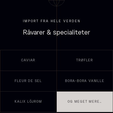
IMPORT FRA HELE VERDEN
Suhum 65% 2kg - ØKO
Shibanuma yuzu ponzu -
625,00
kr.
1800ml
Råvarer & specialiteter
På lager
642,50
kr.
På lager
CAVIAR
TRØFLER
FLEUR DE SEL
BORA-BORA VANILLE
KALIX LÖJROM
OG MEGET MERE…
Nama Panko - Indfrossen -
2kg