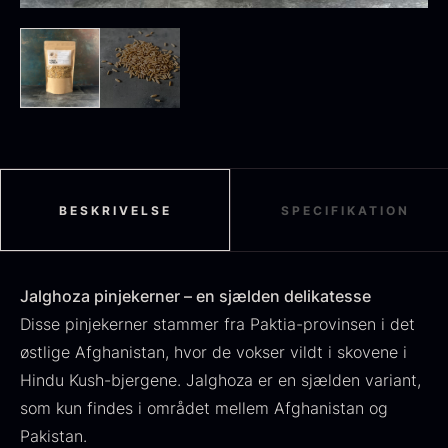
Sort sommertrøffel
Fra
125,00
kr.
På lager
Tørret Jumbo Morkler
Fra
125,00
kr.
På lager
BESKRIVELSE
SPECIFIKATION
Jalghoza pinjekerner – en sjælden delikatesse
Disse pinjekerner stammer fra Paktia-provinsen i det
østlige Afghanistan, hvor de vokser vildt i skovene i
Hindu Kush-bjergene. Jalghoza er en sjælden variant,
som kun findes i området mellem Afghanistan og
TILBUD
Pakistan.
Oscietra - Dieckmann &
Frossen foie gras - Deveined