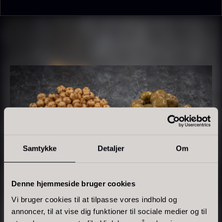
Tørret Giga Morkler
Tørret Mini Morkler
Fra
Fra
50,00
kr.
80,00
kr.
På lager
På lager
Samtykke
Detaljer
Om
Denne hjemmeside bruger cookies
Vi bruger cookies til at tilpasse vores indhold og
annoncer, til at vise dig funktioner til sociale medier og til
Foie gras de canard - Terrine