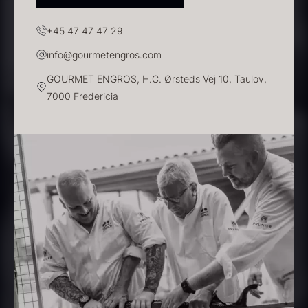
Frossen foie gras - helt
stykke
+45 47 47 47 29
Fra
468,00
kr.
Transparent soya
info@gourmetengros.com
På lager
Fra
130,00
kr.
GOURMET ENGROS, H.C. Ørsteds Vej 10, Taulov,
På lager
7000 Fredericia
Panipuri - 400g
Hvid kombu tang - 200g
196,00
kr.
695,00
kr.
På lager
På lager