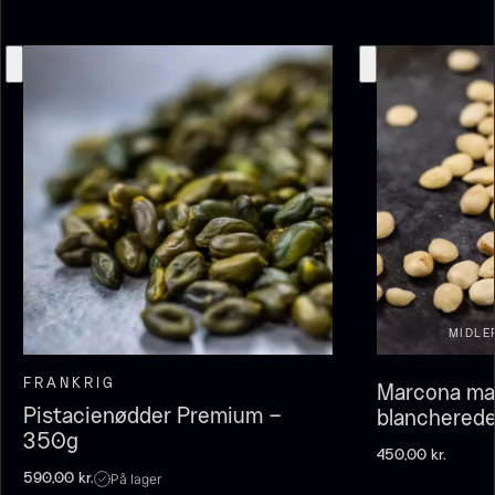
Fra
100,00
kr.
På lager
Olivenolie EVOO - Premium -
Baerii - Dieckmann & Hansen
MIDLE
Fra
380,00
kr.
Verde Puro
På lager
Fra
105,00
kr.
FRANKRIG
Marcona ma
På lager
Pistacienødder Premium –
blancherede
350g
450,00
kr.
På lager
590,00
kr.