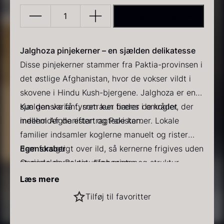
TILFØJ TIL KURV
Pinjekerner
Jalghoza
-
Jalghoza pinjekerner – en sjælden delikatesse
500g
Disse pinjekerner stammer fra Paktia-provinsen i
antal
det østlige Afghanistan, hvor de vokser vildt i
PRUNIER Classique Caviar
Gold caviar
skovene i Hindu Kush-bjergene. Jalghoza er en
Fra
Fra
192,00
kr.
160,00
kr.
På lager
På lager
sjælden variant, som kun findes i området
Kun ganske få fyrretræer bærer de kogler, der
mellem Afghanistan og Pakistan.
indeholder de eftertragtede kerner. Lokale
familier indsamler koglerne manuelt og rister
dem forsigtigt over ild, så kernerne frigives uden
Egenskaber
at miste deres naturlige aroma og struktur.
Oprindelse: Paktia, Afghanistan
Større og mere kraftfulde end pinjekerner fra
Læs mere
Kina og Sibirien
Sort vintertrøffel
Tilføj til favoritter
Smag: Smøragtig med florale noter, afrundet af
Anvendelse
Fra
525,00
kr.
lavendel og timian
Jalghoza pinjekerner tilfører en markant dybde
På lager