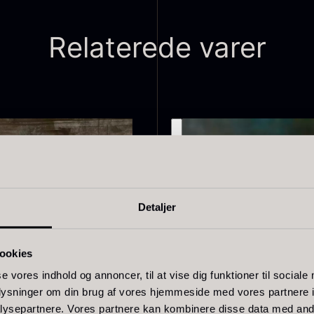
Relaterede varer
livenolie
Baerii -
T
VOO -
Dieckmann &
M
remium -
Hansen
F
erde Puro
Fra
380,00
kr.
På lager
ra
105,00
kr.
Detaljer
På lager
ookies
se vores indhold og annoncer, til at vise dig funktioner til sociale
IDLERTIDIGT UDSOLGT
MIDLERTIDIGT UDSOL
oplysninger om din brug af vores hjemmeside med vores partnere i
ysepartnere. Vores partnere kan kombinere disse data med andr