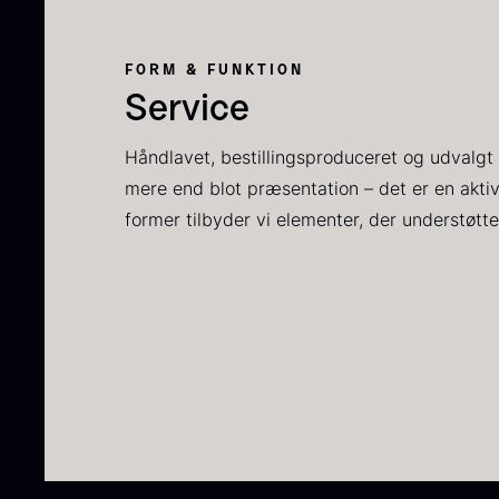
P
C
FORM & FUNKTION
C
Service
F
Håndlavet, bestillingsproduceret og udvalgt 
mere end blot præsentation – det er en akti
former tilbyder vi elementer, der understøtte
S
t