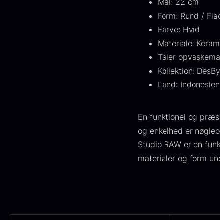
Mål: 22 cm
FONDE & BOUILLON
31
Form: Rund / Fla
VIS FLERE
Farve: Hvid
Materiale: Kerami
Status
Tåler opvaskema
Kollektion: DesB
På lager
1892
Land: Indonesien
Udsolgt
442
G
En funktionel og præse
Få på lager
264
s
og enkelhed er nøgleo
c
Ikke i sæson
21
Studio RAW er en funk
d
materialer og form und
F
Land
Frankrig
245
KINA
211