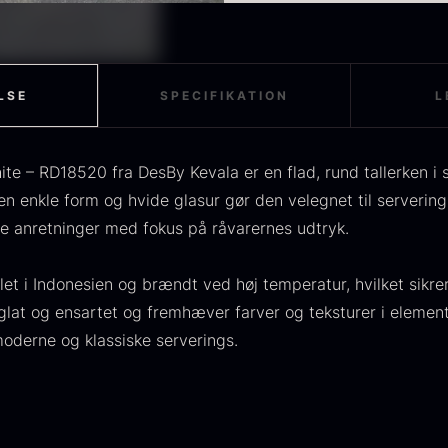
OUSE
Morkler
M
Farve: Hvid
ra
Fra
F
275,00
kr.
84,00
kr.
Materiale: Keramik / Ste
En funktionel og præsent
På lager
På lager
Tåler opvaskemaskine
skabt til serveringer, h
LSE
SPECIFIKATION
L
Kollektion: DesBy Kevala
Studio RAW er en funktio
Land: Indonesien
gastronomi, hvor håndvæ
visuelle udtryk.
ite – RD18520 fra DesBy Kevala er en flad, rund tallerken i
 enkle form og hvide glasur gør den velegnet til servering a
se anretninger med fokus på råvarernes udtryk.
TILBUD
llet i Indonesien og brændt ved høj temperatur, hvilket sikr
scietra -
Frossen foie
K
glat og ensartet og fremhæver farver og teksturer i elemente
ieckmann &
gras -
k
oderne og klassiske serverings.
ansen
Deveined
F
Original
ra
Fra
224,00
kr.
530,00
kr.
price
Current
På lager
6,25
kr.
was:
price
På lager