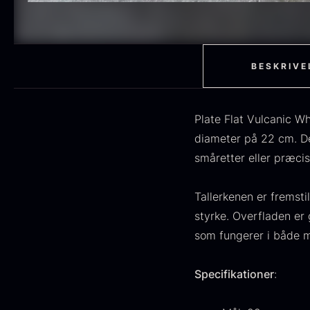
H
STUDIO RAW
59
F
RØDVIN
52
EDDIKE
50
BESKRIVE
MOLEKYLÆR
50
Plate Flat Vulcanic Wh
OLIE
46
diameter på 22 cm. Den
småretter eller præci
FRUGT & BÆR
45
PEBER
41
Tallerkenen er fremsti
O
styrke. Overfladen er 
BESTIK
36
D
som fungerer i både m
H
GLAS
35
F
Specifikationer
:
PONZU & EDDIKE
33
10