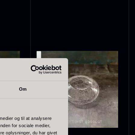
ørret Giga
Tørret Mini
orkler
Morkler
ra
Fra
50,00
kr.
80,00
kr.
På lager
På lager
Om
 medier og til at analysere
GT
MIDLERTIDIGT UDSOLGT
nden for sociale medier,
e oplysninger, du har givet