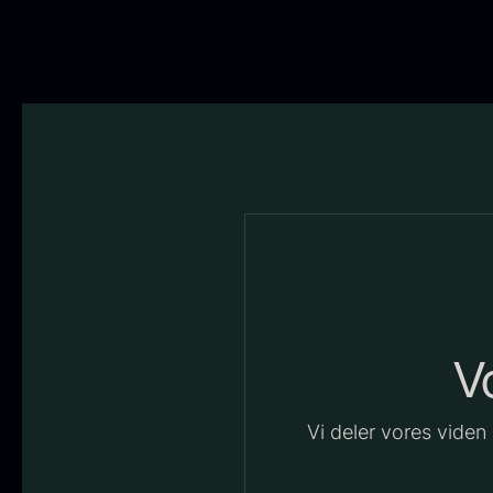
F
S
2
V
6
Vi deler vores viden