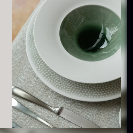
ammusling
Vanilje -
kaller - ca.
Bourbon
12cm
Grand Cru
iameter -
Fra
38,00
kr.
asket/renset
På lager
På lager
8,00
kr.
exagon Saw
Monakaskaller
ust Briketter
Fra
250,00
kr.