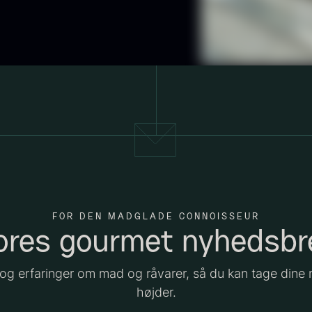
-
ra
Fra
54,00
kr.
699,00
kr.
På lager
På lager
3
uhum 65%
Shibanuma
P
kg - ØKO
yuzu ponzu -
-
FOR DEN MADGLADE CONNOISSEUR
ores gourmet nyhedsbr
1800ml
F
På lager
25,00
kr.
På lager
642,50
kr.
 og erfaringer om mad og råvarer, så du kan tage dine 
højder.