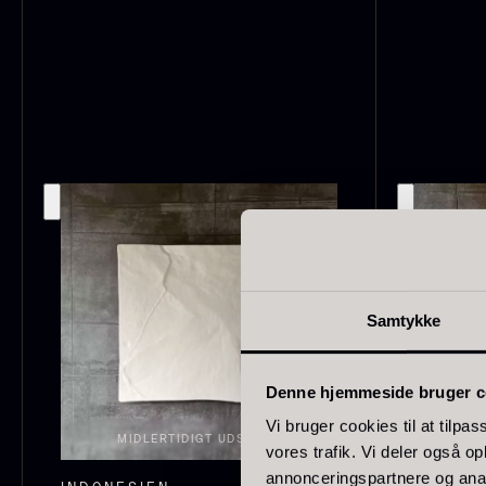
Japan
186
Spanien
125
Portugal
74
O
Italien
62
E
Canada
53
P
V
Indonesien
47
F
Samtykke
Vietnam
43
Tyskland
27
Denne hjemmeside bruger c
Belgien
24
Vi bruger cookies til at tilpas
MIDLERTIDIGT UDSOLGT
M
vores trafik. Vi deler også 
USA
22
annonceringspartnere og anal