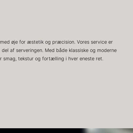
RUNIER
Yuzu juice -
K
lassique
upasteuriseret
s
aviar - OT
- frossen
900ml
d
ra
3.922,00
kr.
v
Få på lager
med øje for æstetik og præcision. Vores service er
På lager
660,00
kr.
v del af serveringen. Med både klassiske og moderne
1
r smag, tekstur og fortælling i hver eneste ret.
ort
PRUNIER St.
H
røffelpaste
james
D