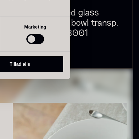
KINA
Crackled glass
 –
curved bowl transp.
Marketing
olynesisk
Frossen Foie
– RD23001
ora Bora -
gras - Skiver -
anilje +18cm
1kg
260,00
kr.
ra
På lager
235,00
kr.
1.360,00
kr.
På lager
Tillad alle