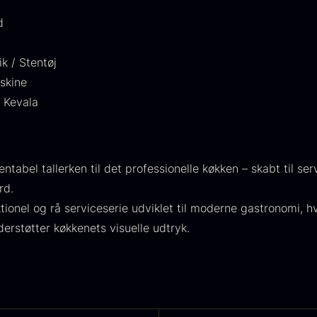
224,00
.
is:
d
106,25
.
k / Stentøj
skine
y Kevala
aveæske til
Ikura Pure -
J
ntabel tallerken til det professionelle køkken – skabt til se
keer inkl.
Imperial
w
rd.
aviar
Ørredrogn
F
tionel og rå serviceserie udviklet til moderne gastronomi, 
åseåbner
Fra
100,00
kr.
erstøtter køkkenets visuelle udtryk.
På lager
ra
439,00
kr.
På lager