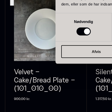
dem, eller som de har indsaml
Schweiz
21
Samtykkevalg
Pakistan
15
Nødvendig
F
c
Grækenland
14
T
Madagaskar
12
O
Afvis
F
Colombia
10
MIDLERTIDIGT UDSOLGT
M
Thailand
10
Velvet –
Silen
Tasmanien
8
Cake/Bread Plate –
Cake
Ghana
7
(101_010_00)
(101
VIS FLERE
900,00
kr.
1.317,50
kr.