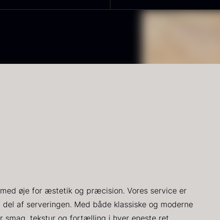
RUNIER
Yuzu juice -
K
lassique
upasteuriseret
s
aviar - OT
- frossen
900ml
d
ra
3.922,00
kr.
v
Få på lager
På lager
660,00
kr.
1
med øje for æstetik og præcision. Vores service er
ort
PRUNIER St.
H
v del af serveringen. Med både klassiske og moderne
røffelpaste
james
D
r smag, tekstur og fortælling i hver eneste ret.