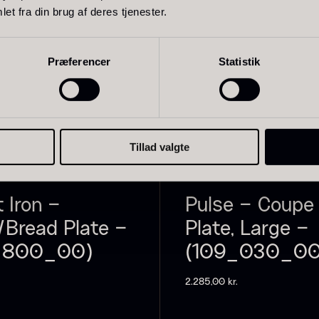
et fra din brug af deres tjenester.
Præferencer
Statistik
oie gras de
Sao Palme
P
anard -
75%
B
errine -
V
Fra
178,00
kr.
riginal
På lager
F
Tillad valgte
ra
450,00
kr.
IDLERTIDIGT UDSOLGT
MIDLERTIDIGT UDSOL
På lager
t Iron –
Pulse – Coupe
/Bread Plate –
Plate, Large –
_800_00)
(109_030_00
2.285,00
kr.