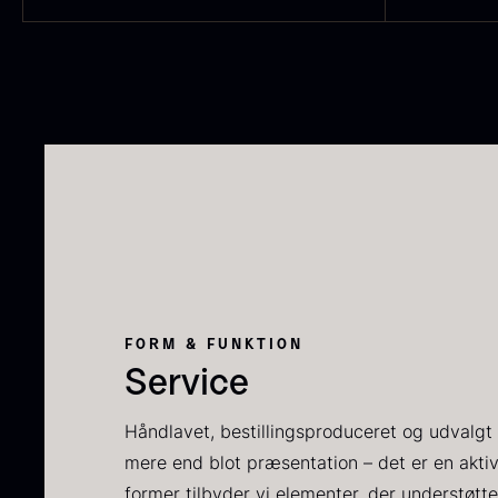
P
C
C
F
FORM & FUNKTION
Service
Håndlavet, bestillingsproduceret og udvalgt 
S
mere end blot præsentation – det er en akti
t
former tilbyder vi elementer, der understøtte