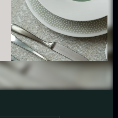
 10kg
På lager
På lager
10,00
kr.
hibanuma
Nama Panko -
uzu ponzu -
Indfrossen -
800ml
2kg
På lager
På lager
42,50
kr.
755,00
kr.