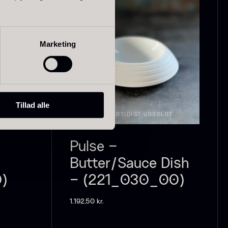
Marketing
olynesisk
Frossen Foie
ora Bora -
gras - Skiver -
anilje +18cm
1kg
ra
På lager
235,00
kr.
1.360,00
kr.
På lager
Tillad alle
GT
MIDLERTIDIGT UDSOLGT
Pulse –
Butter/Sauce Dish
)
– (221_030_00)
1.192,50
kr.