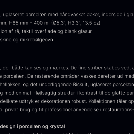
224,00
.
is:
106,25
.
it, uglaseret porcelæn med håndvasket dekor, inderside i gl
mm, H85 mm – 400 ml (Ø5.3", H3.3", 13.5 oz)
on af rå, taktil overflade og blank glasur
skine og mikrobølgeovn
, der både kan ses og mærkes. De fine striber skabes ved, a
aveæske til
Ikura Pure -
J
ge porcelæn. De resterende områder vaskes derefter ud me
keer inkl.
Imperial
w
llakken, og det underliggende Biskuit, uglaseret porcelæn, 
aviar
Ørredrogn
F
med en mat, fløjlsagtig struktur i kontrast til de glatte part
åseåbner
Fra
100,00
kr.
delikate udtryk er dekorationen robust. Kollektionen tåler 
På lager
ra
439,00
kr.
il privat brug og til professionel anvendelse i restauration
På lager
t design i porcelæn og krystal