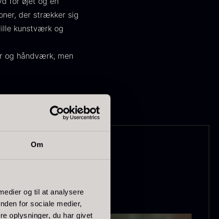
yd for øjet og en
oner, der strækker sig
lille kunstværk og
tur og håndværk, men
ørret Giga
Tørret Mini
orkler
Morkler
ra
Fra
50,00
kr.
80,00
kr.
På lager
På lager
Om
 medier og til at analysere
nden for sociale medier,
e oplysninger, du har givet