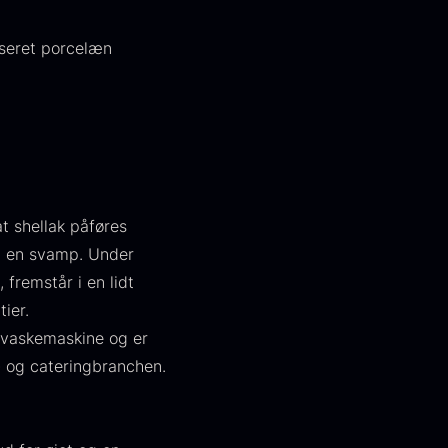
aseret porcelæn
t shellak påføres
apansk
Hasselnødder
d en svamp. Under
asabi
Fra
95,00
kr.
fremstår i en lidt
På lager
ra
312,00
kr.
ier.
På lager
opvaskemaskine og er
s- og cateringbranchen.