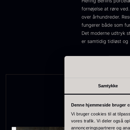
Hering Berlins porcelæ
fornøjelse at røre ved
japan
185
over århundreder. Resu
Spanien
125
fungerer både som fun
Det moderne udtryk st
Portugal
74
er samtidig tidløst og 
O
Italien
62
E
Canada
53
P
V
Indonesien
47
F
Samtykke
Vietnam
43
Tyskland
27
Denne hjemmeside bruger c
Belgien
24
Vi bruger cookies til at tilpas
vores trafik. Vi deler også 
USA
22
annonceringspartnere og anal