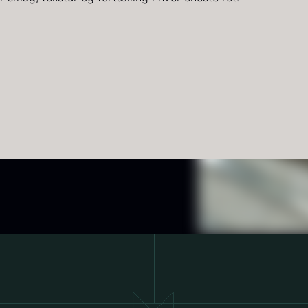
-
ra
Fra
54,00
kr.
699,00
kr.
På lager
På lager
3
uhum 65%
Paleta Joselito
S
kg - ØKO
- uden ben
y
1
Fra
På lager
25,00
kr.
4.040,00
kr.
Få på lager
6