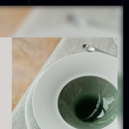
ammusling
Vanilje -
kaller - ca.
Bourbon
12cm
Grand Cru
iameter -
Fra
38,00
kr.
asket/renset
På lager
På lager
8,00
kr.
exagon Saw
Monakaskaller
ust Briketter
Fra
250,00
kr.