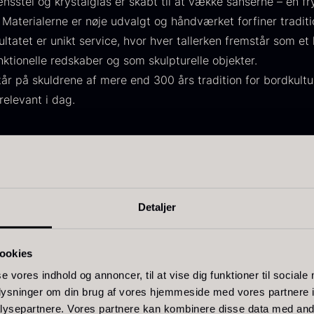
nsstel og krystalglas er skabt til at vække sanserne – en fr
. Materialerne er nøje udvalgt og håndværket forfiner traditi
ltatet er unikt service, hvor hver tallerken fremstår som et 
ktionelle redskaber og som skulpturelle objekter.
år på skuldrene af mere end 300 års tradition for bordkul
relevant i dag.
livenolie
Baerii -
T
VOO -
Dieckmann &
M
remium -
Hansen
F
erde Puro
Fra
380,00
kr.
På lager
ra
105,00
kr.
Detaljer
På lager
Relaterede varer
ookies
se vores indhold og annoncer, til at vise dig funktioner til sociale
oplysninger om din brug af vores hjemmeside med vores partnere i
ysepartnere. Vores partnere kan kombinere disse data med andr