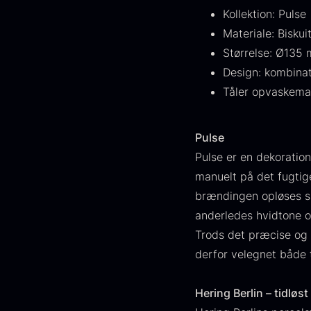
FONDE & BOUILLON
31
Kollektion: Pulse
Materiale: Bisku
VIS FLERE
Størrelse: Ø135 
Design: kombinati
Status
Tåler opvaskema
På lager
1892
Pulse
Udsolgt
441
Pulse er en dekoration
G
Få på lager
265
manuelt på det fugti
s
brændingen opløses she
c
Ikke i sæson
21
anderledes hvidtone og 
d
Trods det præcise og 
F
Land
derfor velegnet både t
Frankrig
245
Hering Berlin – tidløs
KINA
211