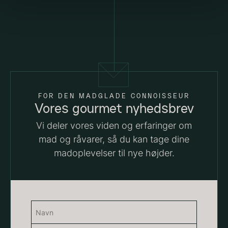
PRUNIER Classique Caviar -
OT
Fra
3.922,00
kr.
Yuzu juice - upasteuriseret -
Få på lager
frossen 900ml
660,00
kr.
FOR DEN MADGLADE CONNOISSEUR
På lager
Vores gourmet nyhedsbrev
Vi deler vores viden og erfaringer om
mad og råvarer, så du kan tage dine
madoplevelser til nye højder.
Kammusling skaller - ca.
Navn
12cm diameter -
(Påkrævet)
vasket/renset