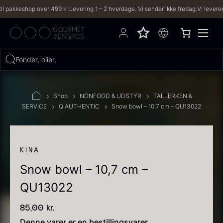
kkeshop over 499 kr.
Levering 1 – 2 hverdage. Vi sender ikke fredag.
Vi leverer til b
Hvad leder du efter?
Fonder, olier, iberico.
FILTRE
Shop
NONFOOD & UDSTYR
TALLERKEN &
SERVICE
Q AUTHENTIC
Snow bowl – 10,7 cm – QU13022
PRODUKTER
(2,333)
OPSKRIFTER
(191)
KINA
Snow bowl – 10,7 cm –
2333 resultater
QU13022
85,00
kr.
Denne varer er en bestillingsvarer.