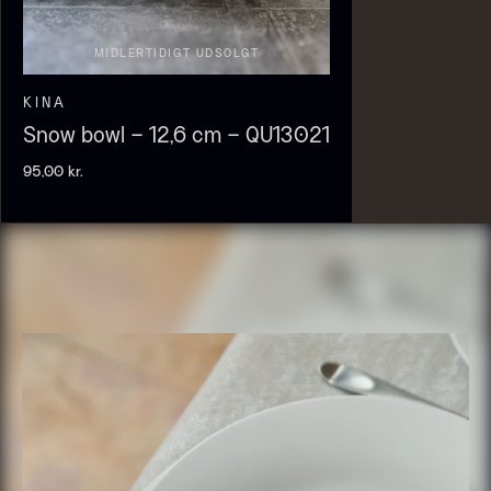
MIDLERTIDIGT UDSOLGT
KINA
Snow bowl – 12,6 cm – QU13021
95,00
kr.
Olivenolie EVOO - Premium -
Baerii - Dieckmann & Hansen
Fra
380,00
kr.
Verde Puro
På lager
Fra
105,00
kr.
På lager