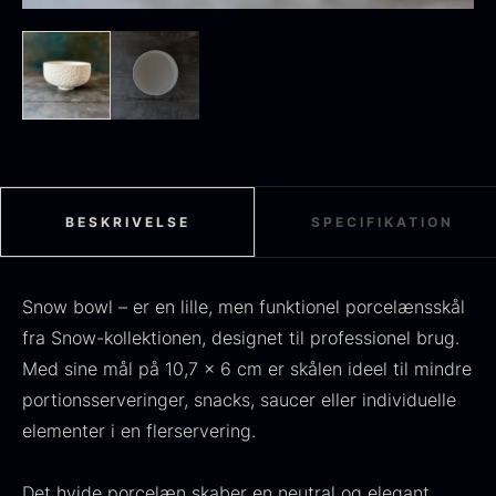
Sort sommertrøffel
Fra
125,00
kr.
På lager
Tørret Jumbo Morkler
Fra
125,00
kr.
På lager
BESKRIVELSE
SPECIFIKATION
Snow bowl – er en lille, men funktionel porcelænsskål
fra Snow-kollektionen, designet til professionel brug.
Med sine mål på 10,7 x 6 cm er skålen ideel til mindre
portionsserveringer, snacks, saucer eller individuelle
elementer i en flerservering.
TILBUD
Oscietra - Dieckmann &
Det hvide porcelæn skaber en neutral og elegant
Frossen foie gras - Deveined