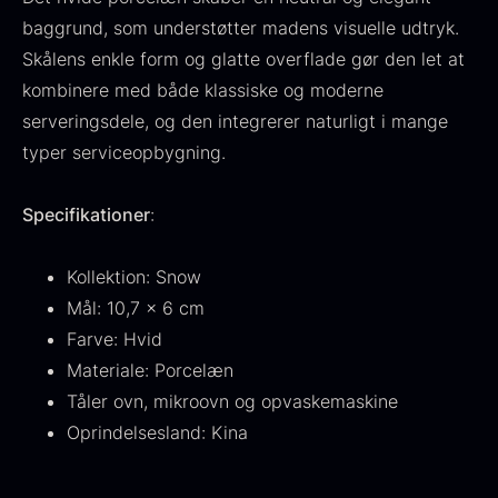
Fra
530,00
kr.
Hansen
baggrund, som understøtter madens visuelle udtryk.
På lager
Original
Current
Fra
224,00
kr.
106,25
kr.
Skålens enkle form og glatte overflade gør den let at
price
price
På lager
kombinere med både klassiske og moderne
was:
is:
serveringsdele, og den integrerer naturligt i mange
224,00
.
106,25
.
typer serviceopbygning.
Specifikationer
:
Kollektion: Snow
Kokoko langt kul
Mål: 10,7 x 6 cm
Fra
380,00
kr.
På lager
Farve: Hvid
Oscietra - LE CAVIAR
Materiale: Porcelæn
Fra
160,00
kr.
Tåler ovn, mikroovn og opvaskemaskine
På lager
Oprindelsesland: Kina