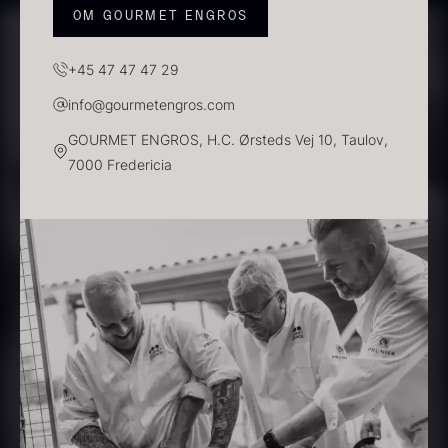
OM GOURMET ENGROS
+45 47 47 47 29
info@gourmetengros.com
GOURMET ENGROS, H.C. Ørsteds Vej 10, Taulov,
7000 Fredericia
Sauce af Brian Mark
Polynesisk Bora Bora - Vanilje
595,00
kr.
+13cm
På lager
Fra
130,00
kr.
På lager