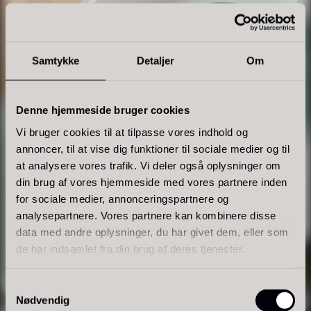
Samtykke
Detaljer
Om
Tørret Giga Morkler
Tørret Mini Morkler
Fra
Fra
50,00
kr.
80,00
kr.
Denne hjemmeside bruger cookies
På lager
På lager
Vi bruger cookies til at tilpasse vores indhold og
annoncer, til at vise dig funktioner til sociale medier og til
at analysere vores trafik. Vi deler også oplysninger om
din brug af vores hjemmeside med vores partnere inden
for sociale medier, annonceringspartnere og
analysepartnere. Vores partnere kan kombinere disse
data med andre oplysninger, du har givet dem, eller som
Sao Palme 75%
de har indsamlet fra din brug af deres tjenester.
Fra
178,00
kr.
Foie gras de canard - Terrine
På lager
Samtykkevalg
- Original
Nødvendig
Fra
450,00
kr.