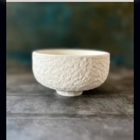
Oscietra - CAVIAR HOUSE
Farve: Hvid
Fra
280,00
kr.
Materiale: Porcelæn
På lager
Tåler ovn, mikroovn og opvaskemaskine
Oprindelsesland: Kina
Baerii CAVIAR HOUSE
Tørret Classic Morkler
Fra
Fra
275,00
kr.
84,00
kr.
På lager
På lager