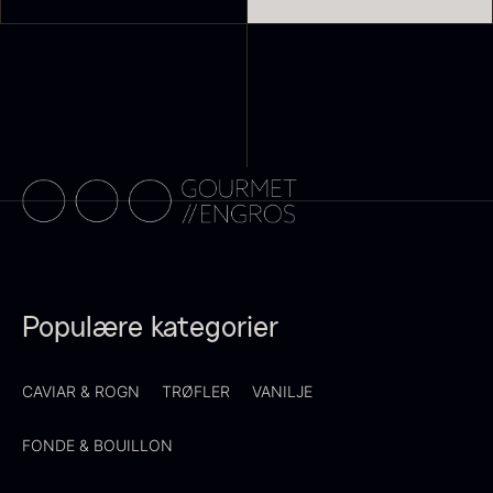
Suhum 65% 2kg - ØKO
625,00
kr.
På lager
Paleta Joselito - uden ben
Fra
4.040,00
kr.
Få på lager
Populære kategorier
CAVIAR & ROGN
TRØFLER
VANILJE
Shibanuma yuzu ponzu -
FONDE & BOUILLON
1800ml
642,50
kr.