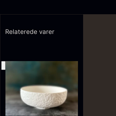
Ikura Pure - Imperial
Relaterede varer
Gaveæske til skeer inkl.
Ørredrogn
Fra
100,00
kr.
caviar dåseåbner
På lager
Fra
439,00
kr.
På lager
Japansk wasabi
Hasselnødder
Fra
Fra
312,00
kr.
95,00
kr.
På lager
På lager