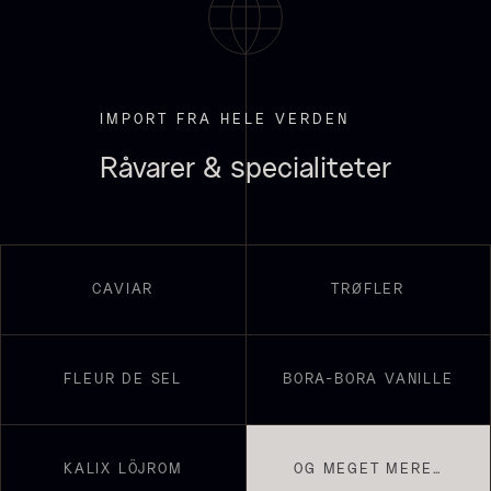
IMPORT FRA HELE VERDEN
Råvarer & specialiteter
Hexagon Saw Dust Briketter
Monakaskaller
Fra
250,00
kr.
- 10kg
På lager
CAVIAR
TRØFLER
310,00
kr.
På lager
FLEUR DE SEL
BORA-BORA VANILLE
KALIX LÖJROM
OG MEGET MERE…