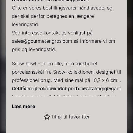
Ofte er vores bestillingsvarer håndlavede, og
der skal derfor beregnes en længere
leveringstid.
Ved interesse kontakt os venligst på
sales@gourmetengros.com så informere vi om
PRUNIER Classique Caviar
Gold caviar
pris og leveringstid.
Fra
Fra
192,00
kr.
160,00
kr.
På lager
På lager
Snow bowl – er en lille, men funktionel
porcelænsskål fra Snow-kollektionen, designet til
professionel brug. Med sine mål på 10,7 x 6 cm
er skålen ideel til mindre portionsserveringer,
Det hvide porcelæn skaber en neutral og elegant
snacks, saucer eller individuelle elementer i en
baggrund, som understøtter madens visuelle
flerservering.
udtryk. Skålens enkle form og glatte overflade
Læs mere
gør den let at kombinere med både klassiske og
Specifikationer
:
Sort vintertrøffel
Tilføj til favoritter
moderne serveringsdele, og den integrerer
Kollektion: Snow
Fra
525,00
kr.
naturligt i mange typer serviceopbygning.
Mål: 10,7 x 6 cm
På lager