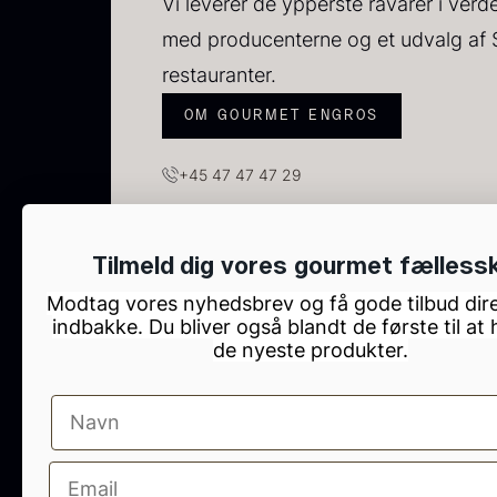
Vi leverer de ypperste råvarer i ver
F
med producenterne og et udvalg af 
restauranter.
OM GOURMET ENGROS
+45 47 47 47 29
info@gourmetengros.com
GOURMET ENGROS, H.C. Ørsteds Vej 10, Tau
Tilmeld dig vores gourmet fælless
Modtag vores nyhedsbrev og få gode tilbud dire
S
indbakke. Du bliver også blandt de første til at
2
de nyeste produkter.
6