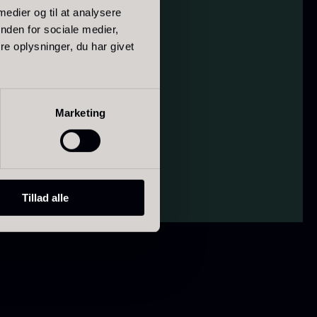
 medier og til at analysere
nden for sociale medier,
e oplysninger, du har givet
spolitik
*
ørret Giga
Tørret Mini
Marketing
orkler
Morkler
ra
Fra
50,00
kr.
80,00
kr.
På lager
På lager
Tillad alle