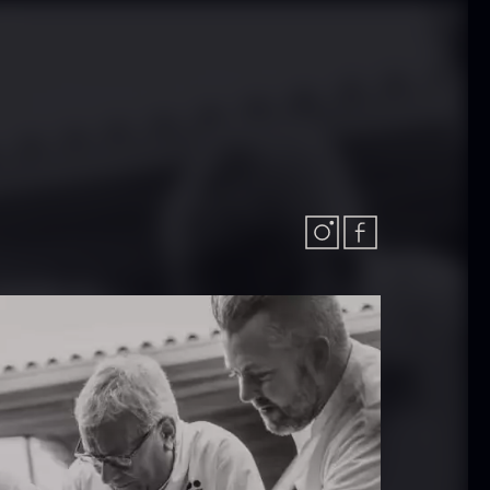
ammusling
Vanilje -
kaller - ca.
Bourbon
12cm
Grand Cru
iameter -
Fra
38,00
kr.
asket/renset
På lager
På lager
8,00
kr.
exagon Saw
Monakaskaller
ust Briketter
Fra
250,00
kr.