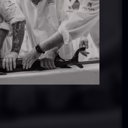
 10kg
På lager
På lager
10,00
kr.
hibanuma
Nama Panko -
uzu ponzu -
Indfrossen -
800ml
2kg
På lager
På lager
42,50
kr.
755,00
kr.