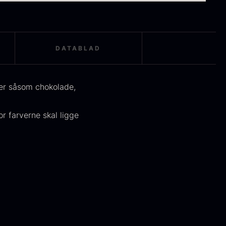
orkler
sommertrøffel
ra
Fra
125,00
kr.
125,00
kr.
På lager
På lager
DATABLAD
ter såsom chokolade,
or farverne skal ligge
okoko langt
Oscietra - LE
ul
CAVIAR
ra
Fra
380,00
kr.
160,00
kr.
På lager
På lager