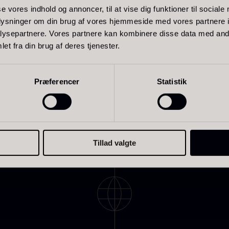
se vores indhold og annoncer, til at vise dig funktioner til sociale
oplysninger om din brug af vores hjemmeside med vores partnere i
ysepartnere. Vores partnere kan kombinere disse data med andr
et fra din brug af deres tjenester.
E-
mail
ring og håndtering af mine data på dette websted. –
Fortrolighed
livenolie
Baerii -
T
Præferencer
Statistik
(Påkrævet)
VOO -
Dieckmann &
M
remium -
Hansen
F
erde Puro
Fra
380,00
kr.
På lager
ra
105,00
kr.
Tillad valgte
På lager