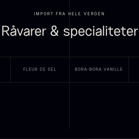
IMPORT FRA HELE VERDEN
oie gras de
Sao Palme
P
Råvarer & specialiteter
anard -
75%
B
errine -
V
Fra
178,00
kr.
riginal
På lager
F
ra
450,00
kr.
FLEUR DE SEL
BORA-BORA VANILLE
På lager