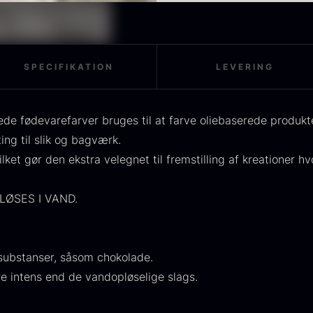
OUSE
Morkler
M
ra
Fra
F
275,00
kr.
84,00
kr.
På lager
På lager
SPECIFIKATION
LEVERING
de fødevarefarver bruges til at farve oliebaserede produk
ng til slik og bagværk.
lket gør den ekstra velegnet til fremstilling af kreationer hv
TILBUD
LØSES I VAND.
scietra -
Frossen foie
K
ieckmann &
gras -
k
ansen
Deveined
F
ubstanser, såsom chokolade.
Original
ra
Fra
224,00
kr.
530,00
kr.
ntens end de vandopløselige slags.
price
Current
På lager
6,25
kr.
was:
price
På lager