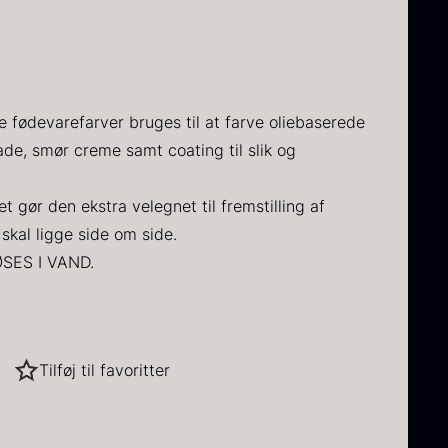
A SVAMPE
IK
ARDAUD
FEL JERN & HØVLE
VIN
Q PERFOMANCE
FORM – TUILE
TØRVARER
A KRYDDERURTER
ÅBNERE
NG BERLIN
IN
HU
ERCUIS
FROSTVARER
ort
Oscietra -
intertrøffel
CAVIAR
A NØDDER
AUD
E
VIN
CRUCIAL DETAIL
 fødevarefarver bruges til at farve oliebaserede
HOUSE
ra
525,00
kr.
de, smør creme samt coating til slik og
På lager
Fra
IO RAW
ORI GRILL
HOL DIVERSE
DIVERSE SERVICE
280,00
kr.
På lager
et gør den ekstra velegnet til fremstilling af
AMES
OPLANE
 skal ligge side om side.
SES I VAND.
E
stanser, såsom chokolade.
ens end de vandopløselige slags.
Tilføj til favoritter
ørret Jumbo
Sort