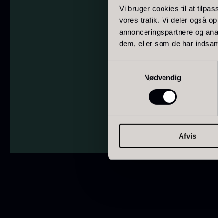
Vi bruger cookies til at tilpas
japan
185
vores trafik. Vi deler også 
annonceringspartnere og anal
Spanien
125
dem, eller som de har indsaml
Navn
Portugal
74
Samtykkevalg
(Påkrævet)
Privatliv
Jeg accepterer opbeva
O
Nødvendig
Navn
Italien
62
E
(Påkrævet)
Canada
53
P
V
Indonesien
47
F
Afvis
Vietnam
43
Tyskland
27
Belgien
24
USA
22