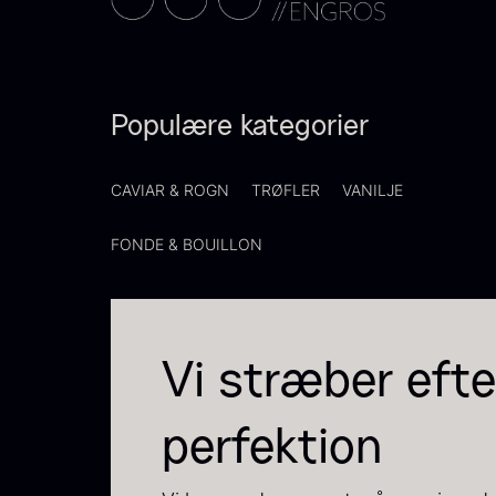
P
C
C
F
Populære kategorier
CAVIAR & ROGN
TRØFLER
VANILJE
FONDE & BOUILLON
Vi stræber efte
perfektion
S
t