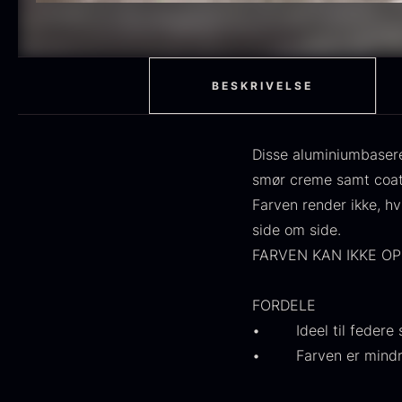
H
STUDIO RAW
59
F
RØDVIN
52
EDDIKE
50
BESKRIVELSE
MOLEKYLÆR
50
Disse aluminiumbasere
OLIE
46
smør creme samt coati
Farven render ikke, hvi
FRUGT & BÆR
45
side om side.
PEBER
41
FARVEN KAN IKKE OP
O
BESTIK
36
D
FORDELE
H
GLAS
35
• Ideel til federe s
F
• Farven er mindre i
PONZU & EDDIKE
33
10