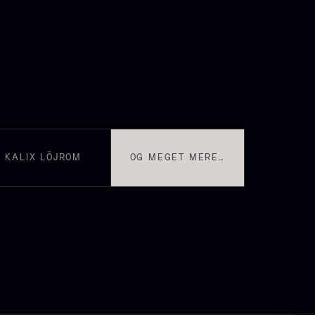
olynesisk
Frossen Foie
ora Bora -
gras - Skiver -
anilje +18cm
1kg
ra
På lager
235,00
kr.
1.360,00
kr.
På lager
KALIX LÖJROM
OG MEGET MERE…