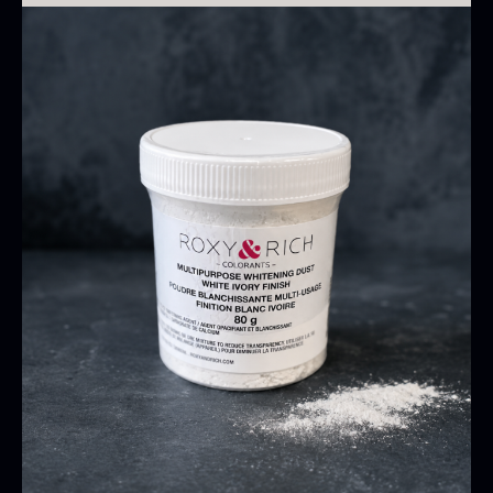
Oscietra - CAVIAR HOUSE
Fri for nødder, gluten og laktose
Fra
280,00
kr.
Vegansk
På lager
100 % spiselig
Baerii CAVIAR HOUSE
Tørret Classic Morkler
Fra
Fra
275,00
kr.
84,00
kr.
På lager
På lager