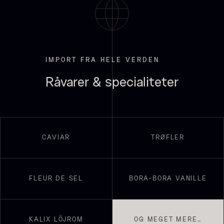
Fra
Fra
54,00
kr.
699,00
kr.
På lager
På lager
IMPORT FRA HELE VERDEN
Råvarer & specialiteter
CAVIAR
TRØFLER
Hexagon Saw Dust Briketter
Monakaskaller
Fra
250,00
kr.
- 10kg
På lager
310,00
kr.
På lager
FLEUR DE SEL
BORA-BORA VANILLE
KALIX LÖJROM
OG MEGET MERE…