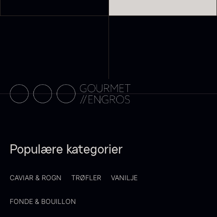
Suhum 65% 2kg - ØKO
Shibanuma yuzu ponzu -
625,00
kr.
1800ml
På lager
642,50
kr.
På lager
Populære kategorier
CAVIAR & ROGN
TRØFLER
VANILJE
Nama Panko - Indfrossen -
FONDE & BOUILLON
2kg