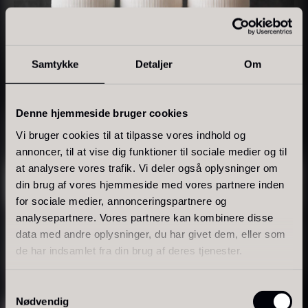
Samtykke
Detaljer
Om
Tørret Giga Morkler
Tørret Mini Morkler
Denne hjemmeside bruger cookies
Fra
Fra
50,00
kr.
80,00
kr.
Vi bruger cookies til at tilpasse vores indhold og
På lager
På lager
annoncer, til at vise dig funktioner til sociale medier og til
at analysere vores trafik. Vi deler også oplysninger om
din brug af vores hjemmeside med vores partnere inden
for sociale medier, annonceringspartnere og
analysepartnere. Vores partnere kan kombinere disse
data med andre oplysninger, du har givet dem, eller som
FARVE & KONTROL
de har indsamlet fra din brug af deres tjenester.
Madfarver
Samtykkevalg
Foie gras de canard - Terrine
Nødvendig