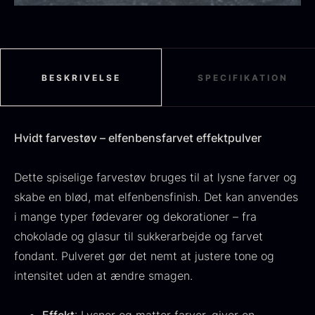
Sort sommertrøffel
Fra
125,00
kr.
BESKRIVELSE
SPECIFIKATION
På lager
Tørret Jumbo Morkler
Fra
125,00
kr.
Hvidt farvestøv – elfenbensfarvet effektpulver
På lager
Dette spiselige farvestøv bruges til at lysne farver og
skabe en blød, mat elfenbensfinish. Det kan anvendes
i mange typer fødevarer og dekorationer – fra
chokolade og glasur til sukkerarbejde og farvet
fondant. Pulveret gør det nemt at justere tone og
intensitet uden at ændre smagen.
TILBUD
Oscietra - Dieckmann &
Frossen foie gras - Deveined