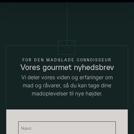
PRUNIER Classique Caviar -
OT
Fra
3.922,00
kr.
Yuzu juice - upasteuriseret -
FOR DEN MADGLADE CONNOISSEUR
Få på lager
Vores gourmet nyhedsbrev
frossen 900ml
Vi deler vores viden og erfaringer om
660,00
kr.
På lager
mad og råvarer, så du kan tage dine
madoplevelser til nye højder.
Navn
(Påkrævet)