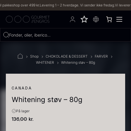
shop over 499 kr.
Levering 1 – 2 hverdage. Vi sender ikke fredag.
Vi leverer til både
Hvad leder du efter?
Fonder, olier, iberico...
FILTRE
Shop
CHOKOLADE & DESSERT
FARVER
WHITENER
Whitening støv – 80g
PRODUKTER
(2,334)
OPSKRIFTER
(191)
CANADA
Whitening støv – 80g
2334 resultater
På lager
136,00
kr.