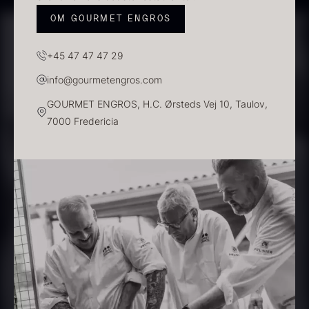
OM GOURMET ENGROS
+45 47 47 47 29
info@gourmetengros.com
GOURMET ENGROS, H.C. Ørsteds Vej 10, Taulov,
7000 Fredericia
Sauce af Brian Mark
Polynesisk Bora Bora - Vanilje
595,00
kr.
+13cm
På lager
Fra
130,00
kr.
På lager