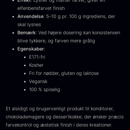
Effekt
: Lysner og matter farver, giver en
Fra
530,00
kr.
Hansen
elfenbensfarvet finish
På lager
Original
Current
Fra
224,00
kr.
106,25
kr.
Anvendelse
: 5–10 g pr. 100 g ingrediens, der
price
price
På lager
skal lysnes
was:
is:
Bemærk
: Ved højere dosering kan konsistensen
224,00
.
106,25
.
blive tykkere, og farven mere grålig
Egenskaber
:
E171-fri
Kosher
Kokoko langt kul
Fri for nødder, gluten og laktose
Fra
380,00
kr.
Vegansk
På lager
100 % spiselig
Oscietra - LE CAVIAR
Fra
160,00
kr.
På lager
Et alsidigt og brugervenligt produkt til konditorer,
chokolademagere og dessertkokke, der ønsker præcis
farvekontrol og æstetisk finish i deres kreationer.