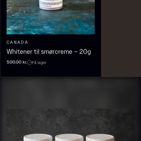
Fra
100,00
kr.
På lager
CANADA
Whitener til smørcreme – 20g
På lager
500,00
kr.
Olivenolie EVOO - Premium -
Baerii - Dieckmann & Hansen
Fra
380,00
kr.
Verde Puro
På lager
Fra
105,00
kr.
På lager