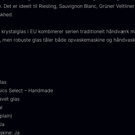
Det er ideelt til Riesling, Sauvignon Blanc, Grüner Veltline
skhed.
et krystalglas i EU kombinerer serien traditionelt håndværk
ine, men robuste glas tåler både opvaskemaskine og håndvask
las
ssics Select – Handmade
avet glas
al
plain)
 Ja
skine: Ja