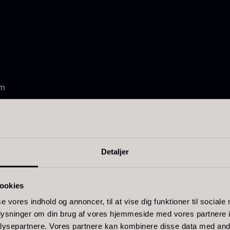
mm
Detaljer
pidset skål for præcis aroma­koncentration
ookies
iske hvidvine
se vores indhold og annoncer, til at vise dig funktioner til sociale
mellem funktion og æstetik
oplysninger om din brug af vores hjemmeside med vores partnere i
ed Zwiesel Glas’ kendte kvalitet
ysepartnere. Vores partnere kan kombinere disse data med andr