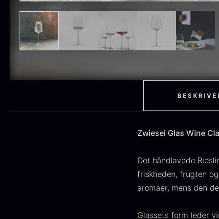
BESKRIVE
Zwiesel Glas Wine Clas
Det håndlavede Rieslin
friskheden, frugten og
aromaer, mens den del
Glassets form leder vi