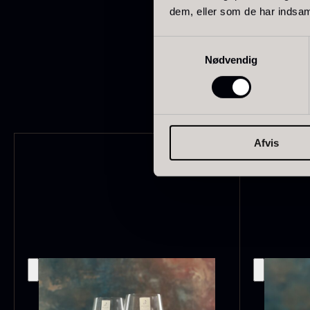
dem, eller som de har indsaml
Et klassisk, håndlavet 
Samtykkevalg
med præcision, lethe
Nødvendig
Afvis