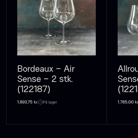
Bordeaux – Air
Allro
Sense – 2 stk.
Sense
(122187)
(122
På lager
1.893,75
kr.
1.785,00
kr