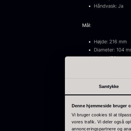
Håndvask: Ja
Mål
:
Højde: 216 mm
Diameter: 104 
Vægt: 156 g
Volumen: 586 ml
Kendetegn
:
Samtykke
Tynd væg og tils
Denne hjemmeside bruger c
Ideel til lette, fr
Vi bruger cookies til at tilpas
Elegant balance 
vores trafik. Vi deler også 
Håndlavet i EU m
annonceringspartnere og anal