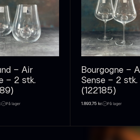
und – Air
Bourgogne – A
 – 2 stk.
Sense – 2 stk.
189)
(122185)
På lager
På lager
.
1.893,75
kr.