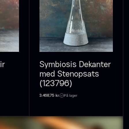
ir
Symbiosis Dekanter
med Stenopsats
(123796)
På lager
3.468,75
kr.