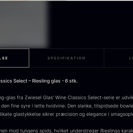
Serie: Wine Classics Se
Materiale: Håndlavet gl
Farve: Klar krystal
Mål
:
Overflade: Glat (plain)
Højde: 216 mm
Fremstillet i EU: Ja
Diameter: 104 mm
Tåler opvaskemaskine: J
Vægt: 156 g
Håndvask: Ja
Volumen: 586 ml
Kendetegn
:
LSE
SPECIFIKATION
L
Tynd væg og tilspidset 
Ideel til lette, friske hvi
sics Select – Riesling glas - 6 stk.
Elegant balance mellem 
Håndlavet i EU med Zwie
Et klassisk, håndlavet Ri
g-glas fra Zwiesel Glas’ Wine Classics Select-serie er udvik
friske og aromatiske hv
 den fine syre i lette hvidvine. Den slanke, tilspidsede bowl
elegance.
ikate glastykkelse sikrer præcision og elegance i smagsopl
nen mod tungens spids, hvilket understreger Rieslings karak