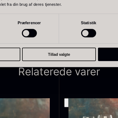
et fra din brug af deres tjenester.
Riesling-glas skabt til at forfine oplevelsen af friske og aro
d og enestående elegance.
Præferencer
Statistik
Tillad valgte
Relaterede varer