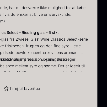
A SVAMPE
IK
ARDAUD
FEL JERN & HØVLE
VIN
Q PERFOMANCE
FORM – TUILE
TØRVARER
unde, har du desværre ikke mulighed for at købe
s hvis du ønsker at blive erhvervskunde.
A KRYDDERURTER
ÅBNERE
NG BERLIN
IN
HU
ERCUIS
FROSTVARER
om
)
A NØDDER
AUD
E
VIN
CRUCIAL DETAIL
cs Select – Riesling glas – 6 stk.
IO RAW
ORI GRILL
HOL DIVERSE
DIVERSE SERVICE
glas fra Zwiesel Glas’ Wine Classics Select-serie
ve friskheden, frugten og den fine syre i lette
AMES
OPLANE
lspidsede bowle koncentrerer vinens aromaer,
kkelse sikrer præcision og elegance i
en mod tungens spids, hvilket understreger
E
e balance mellem syre og sødme. Det er ideelt til
c, Grüner Veltliner og andre aromatiske hvidvine
rystalglas i EU kombinerer serien traditionelt
nktionalitet. Det fine, men robuste glas tåler
Tilføj til favoritter
håndvask uden at miste sin klarhed eller