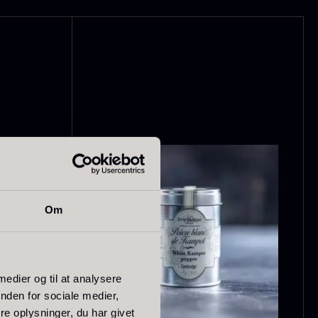
ørret Giga
Tørret Mini
orkler
Morkler
ra
Fra
50,00
kr.
80,00
kr.
På lager
På lager
Om
 medier og til at analysere
nden for sociale medier,
e oplysninger, du har givet