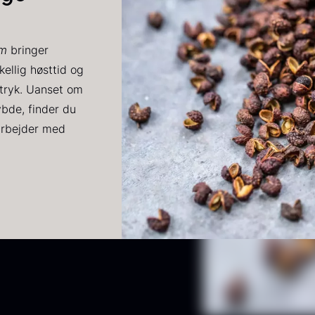
RUNIER
Yuzu juice -
K
lassique
upasteuriseret
s
um
bringer
aviar - OT
- frossen
kellig høsttid og
900ml
d
ra
3.922,00
kr.
dtryk. Uanset om
v
Få på lager
På lager
660,00
kr.
ybde, finder du
1
 arbejder med
ort
PRUNIER St.
H
røffelpaste
james
D