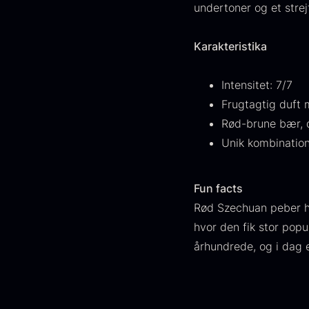
FONDE & BOUILLON
31
undertoner og et stre
VIS FLERE
Karakteristika
Status
Intensitet: 7/7
Frugtagtig duft 
På lager
1892
Rød-brune bær, d
Udsolgt
441
Unik kombination
G
Få på lager
265
s
Fun facts
c
Ikke i sæson
21
Rød Szechuan peber har
d
hvor den fik stor popu
F
Land
århundrede, og i dag 
Frankrig
245
KINA
211