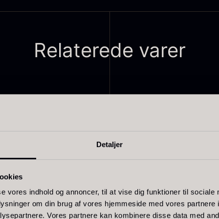
Relaterede varer
livenolie
Baerii -
T
VOO -
Dieckmann &
M
remium -
Hansen
F
erde Puro
Fra
380,00
kr.
På lager
ra
105,00
kr.
Detaljer
På lager
ookies
se vores indhold og annoncer, til at vise dig funktioner til sociale
oplysninger om din brug af vores hjemmeside med vores partnere i
ysepartnere. Vores partnere kan kombinere disse data med andr