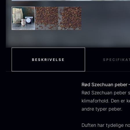
H
STUDIO RAW
59
F
RØDVIN
52
EDDIKE
50
MOLEKYLÆR
50
OLIE
46
BESKRIVELSE
SPECIFIKA
FRUGT & BÆR
45
PEBER
41
Rød Szechuan peber 
O
Rød Szechuan peber s
BESTIK
36
D
klimaforhold. Den er k
H
GLAS
35
andre typer peber.
F
PONZU & EDDIKE
33
10
Duften har tydelige n