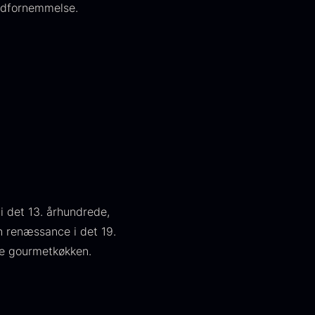
undfornemmelse.
apansk
Hasselnødder
asabi
Fra
95,00
kr.
På lager
ra
312,00
kr.
i det 13. århundrede,
På lager
in renæssance i det 19.
ne gourmetkøkken.