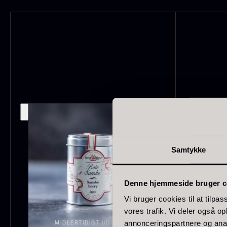
japan
185
Spanien
125
Portugal
74
O
Italien
62
E
Canada
53
P
V
Indonesien
47
F
Samtykke
Vietnam
43
Tyskland
27
Denne hjemmeside bruger c
Belgien
24
Vi bruger cookies til at tilpas
vores trafik. Vi deler også 
USA
22
annonceringspartnere og anal
MIDLERTIDIGT UDSOLGT