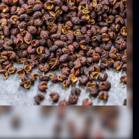
ammusling
Vanilje -
kaller - ca.
Bourbon
12cm
Grand Cru
iameter -
Fra
38,00
kr.
asket/renset
På lager
På lager
8,00
kr.
exagon Saw
Monakaskaller
ust Briketter
Fra
250,00
kr.