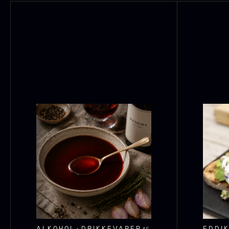
F
ED
ALKOHOL
DRIKKEVARER
S
2
6
ALKOHOL
DRIKKEVARER
EDDI