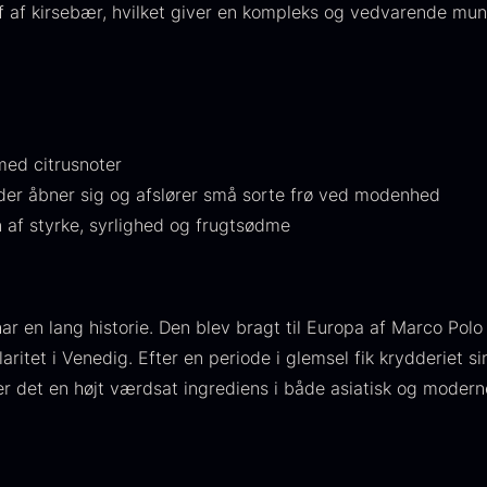
jf af kirsebær, hvilket giver en kompleks og vedvarende m
224,00
.
is:
106,25
.
med citrusnoter
er åbner sig og afslører små sorte frø ved modenhed
 af styrke, syrlighed og frugtsødme
aveæske til
Ikura Pure -
J
keer inkl.
Imperial
w
aviar
Ørredrogn
F
 en lang historie. Den blev bragt til Europa af Marco Polo 
åseåbner
Fra
100,00
kr.
laritet i Venedig. Efter en periode i glemsel fik krydderiet s
På lager
ra
439,00
kr.
er det en højt værdsat ingrediens i både asiatisk og moder
På lager