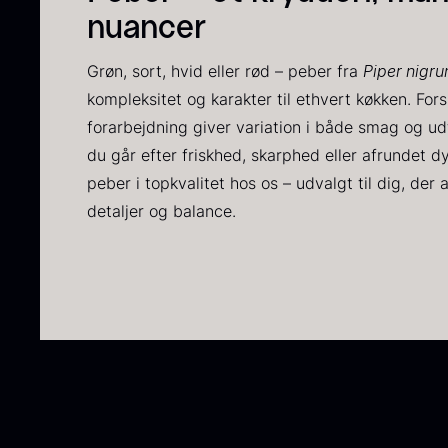
P
nuancer
C
Grøn, sort, hvid eller rød – peber fra
Piper nigr
C
kompleksitet og karakter til ethvert køkken. Fors
F
forarbejdning giver variation i både smag og u
du går efter friskhed, skarphed eller afrundet d
peber i topkvalitet hos os – udvalgt til dig, der
detaljer og balance.
S
t