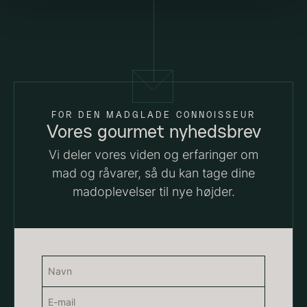
PRUNIER Classique Caviar -
OT
Fra
3.922,00
kr.
Yuzu juice - upasteuriseret -
Få på lager
frossen 900ml
FOR DEN MADGLADE CONNOISSEUR
Vores gourmet nyhedsbrev
660,00
kr.
På lager
Vi deler vores viden og erfaringer om
mad og råvarer, så du kan tage dine
madoplevelser til nye højder.
Navn
Kammusling skaller - ca.
(Påkrævet)
12cm diameter -
E-
Navn
vasket/renset