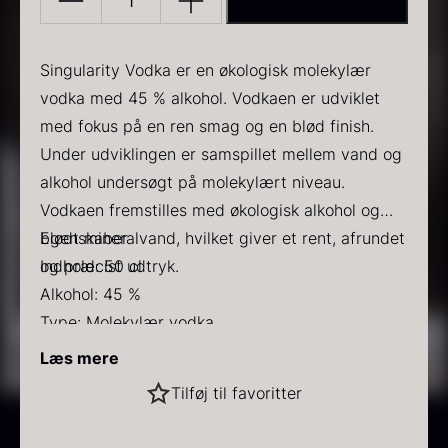
TILFØJ TIL KURV
380,00 kr..
235,00 kr..
Singularity
Vodka
-
Singularity Vodka er en økologisk molekylær
ØKO
vodka med 45 % alkohol. Vodkaen er udviklet
antal
med fokus på en ren smag og en blød finish.
Under udviklingen er samspillet mellem vand og
PRUNIER Classique Caviar
Gold caviar
alkohol undersøgt på molekylært niveau.
Fra
Fra
192,00
kr.
160,00
kr.
Vodkaen fremstilles med økologisk alkohol og
På lager
På lager
blødt mineralvand, hvilket giver et rent, afrundet
Egenskaber
og præcist udtryk.
Indhold: 50 cl
Alkohol: 45 %
Type: Molekylær vodka
Kvalitet: Økologisk
Læs mere
Smag: Ren og blød
Sort vintertrøffel
Tilføj til favoritter
Finish: Afrundet og mild
Fra
525,00
kr.
Anvendelse
På lager