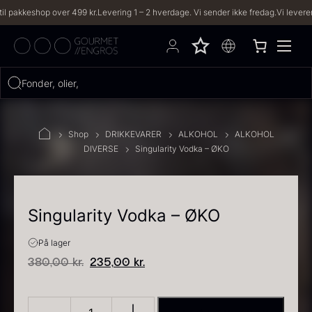
keshop over 499 kr.
Levering 1 – 2 hverdage. Vi sender ikke fredag.
Vi leverer til b
Hvad leder du efter?
Fonder, olier, iberico..
FILTRE
Shop
DRIKKEVARER
ALKOHOL
ALKOHOL
DIVERSE
Singularity Vodka – ØKO
PRODUKTER
(2,333)
OPSKRIFTER
(191)
Singularity Vodka – ØKO
2333 resultater
På lager
Original
Current
380,00
kr.
235,00
kr.
price
price
was:
is: