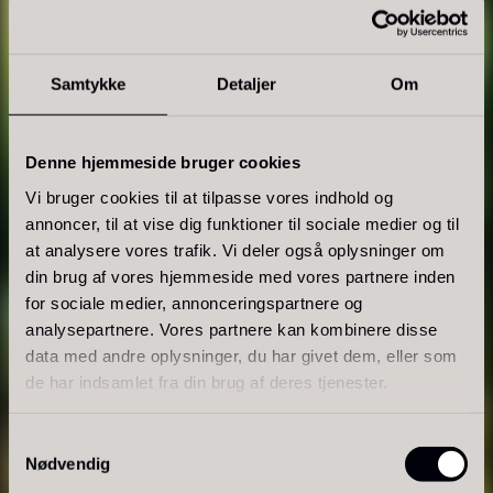
Samtykke
Detaljer
Om
Tørret Giga Morkler
Tørret Mini Morkler
Fra
Fra
50,00
kr.
80,00
kr.
OPRINDELSE & KVALITET
Denne hjemmeside bruger cookies
På lager
På lager
Vi bruger cookies til at tilpasse vores indhold og
Alkohol
annoncer, til at vise dig funktioner til sociale medier og til
at analysere vores trafik. Vi deler også oplysninger om
Alkohol dækker et udvalg af gin, sake og umeshu til
din brug af vores hjemmeside med vores partnere inden
både servering, cocktails og brug i det
for sociale medier, annonceringspartnere og
professionelle køkken.
analysepartnere. Vores partnere kan kombinere disse
data med andre oplysninger, du har givet dem, eller som
Sortimentet omfatter gin med klassiske,
Sao Palme 75%
de har indsamlet fra din brug af deres tjenester.
citrusprægede og urtebaserede profiler. De egner
Fra
178,00
kr.
Foie gras de canard - Terrine
På lager
sig til cocktails, long drinks og som aromatisk
Samtykkevalg
- Original
smagsgiver i udvalgte retter.
Nødvendig
Fra
450,00
kr.