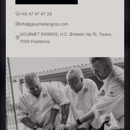
+45 47 47 47 29
info@gourmetengros.com
GOURMET ENGROS, H.C. Ørsteds Vej 10, Taulov,
7000 Fredericia
Ikura ørredrogn - Frossen -
250g
Sauce af Brian Mark
250,00
kr.
På lager
595,00
kr.
På lager