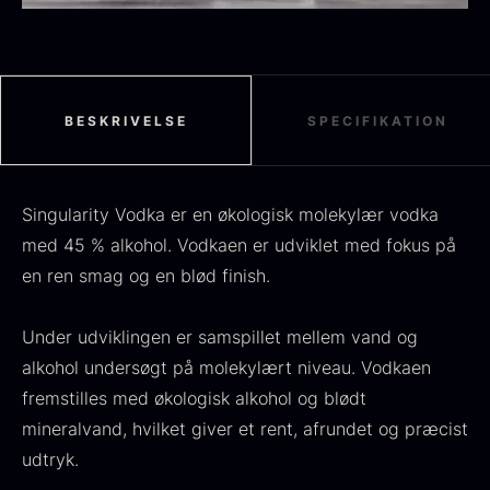
Sort sommertrøffel
Fra
125,00
kr.
BESKRIVELSE
SPECIFIKATION
På lager
Tørret Jumbo Morkler
Fra
125,00
kr.
Singularity Vodka er en økologisk molekylær vodka
På lager
med 45 % alkohol. Vodkaen er udviklet med fokus på
en ren smag og en blød finish.
Under udviklingen er samspillet mellem vand og
alkohol undersøgt på molekylært niveau. Vodkaen
fremstilles med økologisk alkohol og blødt
mineralvand, hvilket giver et rent, afrundet og præcist
TILBUD
udtryk.
Oscietra - Dieckmann &
Frossen foie gras - Deveined