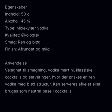
Fra
530,00
kr.
Hansen
Egenskaber
På lager
Original
Current
Fra
224,00
kr.
106,25
kr.
Indhold: 50 cl
price
price
På lager
Alkohol: 45 %
was:
is:
Type: Molekylær vodka
224,00
.
106,25
.
Kvalitet: Økologisk
Smag: Ren og blød
Finish: Afrundet og mild
Kokoko langt kul
Anvendelse
Fra
380,00
kr.
Velegnet til smagning, vodka martini, klassiske
På lager
cocktails og serveringer, hvor der ønskes en ren
Oscietra - LE CAVIAR
vodka med blød struktur. Kan serveres afkølet eller
Fra
160,00
kr.
bruges som neutral base i cocktails.
På lager