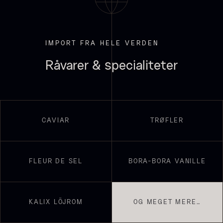
IMPORT FRA HELE VERDEN
Råvarer & specialiteter
Hexagon Saw Dust Briketter
Monakaskaller
Fra
250,00
kr.
CAVIAR
TRØFLER
- 10kg
På lager
310,00
kr.
På lager
FLEUR DE SEL
BORA-BORA VANILLE
KALIX LÖJROM
OG MEGET MERE…