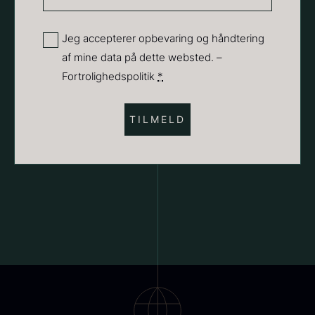
mail
18,00
kr.
(Påkrævet)
På lager
Privatliv
Jeg accepterer opbevaring og håndtering
Vanilje - Bourbon Grand Cru
af mine data på dette websted. –
(Påkrævet)
Fra
38,00
kr.
Fortrolighedspolitik
*
På lager
Sort trøffelpaste
PRUNIER St. james
Fra
Fra
54,00
kr.
699,00
kr.
På lager
På lager