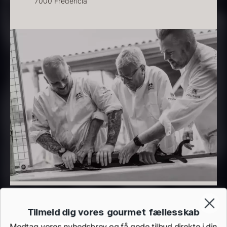
7000 Fredericia
Beluga CAVIAR HOUSE
Olivenolie EVOO - Verde
Fra
700,00
kr.
Puro - ØKO
På lager
Fra
330,00
kr.
På lager
Tilmeld dig vores gourmet fællesskab
Modtag vores nyhedsbrev og få gode tilbud direkte i din