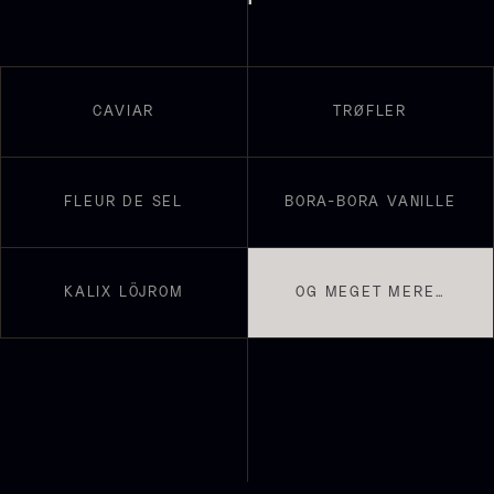
Nama Panko - Indfrossen -
På lager
2kg
755,00
kr.
På lager
CAVIAR
TRØFLER
FLEUR DE SEL
BORA-BORA VANILLE
KALIX LÖJROM
OG MEGET MERE…
Ikura ørredrogn - Frossen -
250g
Demi glace - Okse -
250,00
kr.
På lager
SIGNATURE - 1L
130,00
kr.
På lager