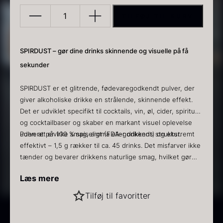
TILFØJ TIL KURV
Spirdust
-
Gold
SPIRDUST – gør dine drinks skinnende og visuelle på få
1,5g
sekunder
antal
PRUNIER Classique Caviar
Gold caviar
SPIRDUST er et glitrende, fødevaregodkendt pulver, der
Fra
Fra
192,00
kr.
160,00
kr.
giver alkoholiske drikke en strålende, skinnende effekt.
På lager
På lager
Det er udviklet specifikt til cocktails, vin, øl, cider, spiritus
og cocktailbaser og skaber en markant visuel oplevelse
uden at påvirke smag, aroma eller drikkens struktur.
Pulveret er 100 % spiseligt (FDA-godkendt) og ekstremt
effektivt – 1,5 g rækker til ca. 45 drinks. Det misfarver ikke
tænder og bevarer drikkens naturlige smag, hvilket gør
det ideelt til barer, restauranter, events, bryllupper og
Læs mere
festlige arrangementer.
Sådan bruges SPIRDUST
Sort vintertrøffel
Tilføj til favoritter
Til én drink:
Fra
525,00
kr.
Drys et par knivspidser SPIRDUST direkte i din cocktail, øl,
På lager