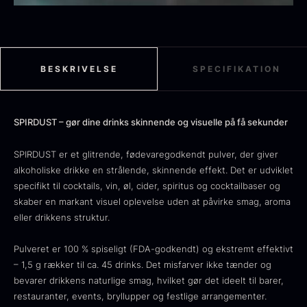
Sort sommertrøffel
BESKRIVELSE
SPECIFIKATION
Fra
125,00
kr.
På lager
Tørret Jumbo Morkler
Fra
125,00
kr.
SPIRDUST – gør dine drinks skinnende og visuelle på få sekunder
På lager
SPIRDUST er et glitrende, fødevaregodkendt pulver, der giver
alkoholiske drikke en strålende, skinnende effekt. Det er udviklet
specifikt til cocktails, vin, øl, cider, spiritus og cocktailbaser og
skaber en markant visuel oplevelse uden at påvirke smag, aroma
eller drikkens struktur.
Pulveret er 100 % spiseligt (FDA-godkendt) og ekstremt effektivt
– 1,5 g rækker til ca. 45 drinks. Det misfarver ikke tænder og
bevarer drikkens naturlige smag, hvilket gør det ideelt til barer,
TILBUD
restauranter, events, bryllupper og festlige arrangementer.
Oscietra - Dieckmann &
Frossen foie gras - Deveined