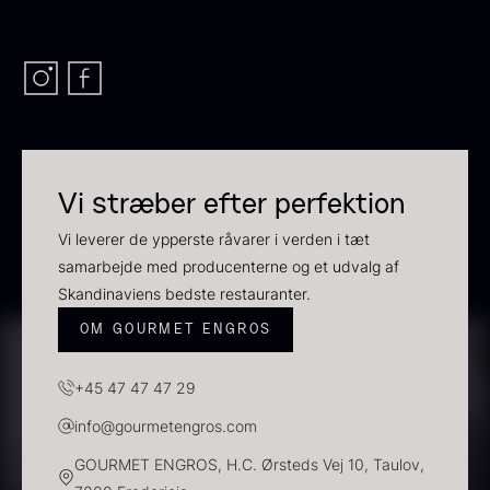
Frossen foie gras - helt
stykke
Fra
468,00
kr.
Transparent soya
På lager
Fra
130,00
kr.
På lager
Vi stræber efter perfektion
Vi leverer de ypperste råvarer i verden i tæt
samarbejde med producenterne og et udvalg af
Skandinaviens bedste restauranter.
OM GOURMET ENGROS
+45 47 47 47 29
Panipuri - 400g
Hvid kombu tang - 200g
info@gourmetengros.com
196,00
kr.
695,00
kr.
På lager
På lager
GOURMET ENGROS, H.C. Ørsteds Vej 10, Taulov,