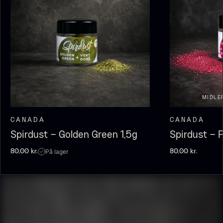
MIDLE
Olivenolie EVOO - Premium -
Baerii - Dieckmann & Hansen
CANADA
CANADA
Fra
380,00
kr.
Verde Puro
Spirdust – Golden Green 1,5g
Spirdust – P
På lager
Fra
105,00
kr.
På lager
80,00
kr.
80,00
kr.
På lager