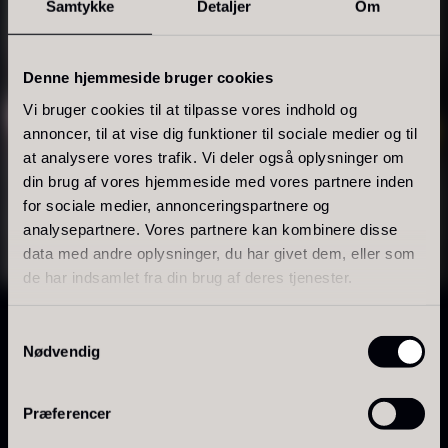
Samtykke
Detaljer
Om
FARVE & KONTROL
På lager
Madfarver
Denne hjemmeside bruger cookies
Madfarver bruges til at styre farve og udtryk i
Vi bruger cookies til at tilpasse vores indhold og
desserter, chokolade, bagværk og konfekt.
annoncer, til at vise dig funktioner til sociale medier og til
at analysere vores trafik. Vi deler også oplysninger om
Sortimentet omfatter farver med høj koncentration
din brug af vores hjemmeside med vores partnere inden
og jævn fordeling, så det er muligt at arbejde
for sociale medier, annonceringspartnere og
præcist med både diskrete og mere intense farver.
analysepartnere. Vores partnere kan kombinere disse
data med andre oplysninger, du har givet dem, eller som
Polynesisk Bora Bora - Vanilje
Frossen Foie gras - Skiver -
Produkterne egner sig til professionelle køkkener og
de har indsamlet fra din brug af deres tjenester.
+18cm
1kg
konditorier, hvor ensartet resultat og stabil
Fra
235,00
kr.
1.360,00
kr.
anvendelse er vigtig.
Samtykkevalg
På lager
På lager
Nødvendig
Madfarverne kan bruges til at give et rent visuelt
udtryk, fremhæve detaljer eller skabe en tydelig
Præferencer
finish på det færdige produkt.