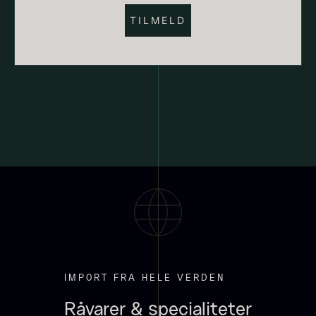
Suhum 65% 2kg - ØKO
625,00
kr.
På lager
Paleta Joselito - uden ben
Fra
4.040,00
kr.
Få på lager
Shibanuma yuzu ponzu -
IMPORT FRA HELE VERDEN
1800ml
Råvarer & specialiteter
642,50
kr.