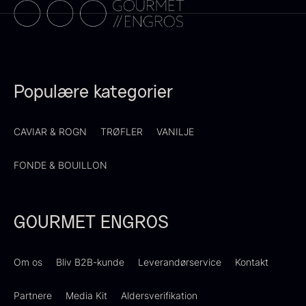
Populære kategorier
CAVIAR & ROGN
TRØFLER
VANILJE
Sauce af Brian Mark
Polynesisk Bora Bora - Vanilje
595,00
kr.
+13cm
FONDE & BOUILLON
På lager
Fra
130,00
kr.
På lager
GOURMET ENGROS
Om os
Bliv B2B-kunde
Leverandørservice
Kontakt
Partnere
Media Kit
Aldersverifikation