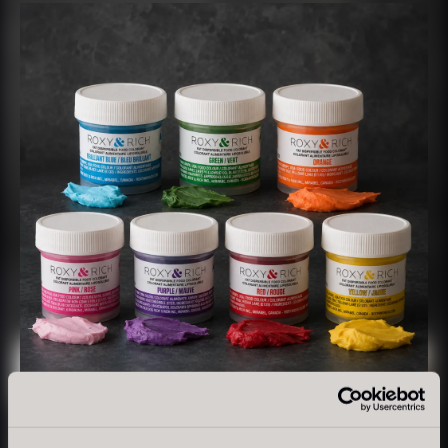
Tørret Giga Morkler
Tørret Mini Morkler
Fra
Fra
50,00
kr.
80,00
kr.
På lager
På lager
Sao Palme 75%
Fra
178,00
kr.
Foie gras de canard - Terrine
På lager
- Original
Fra
450,00
kr.