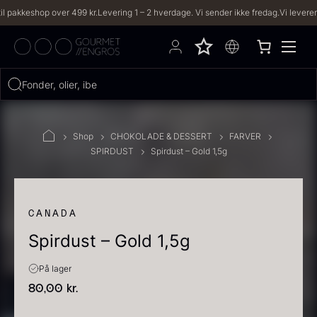
eshop over 499 kr.
Levering 1 – 2 hverdage. Vi sender ikke fredag.
Vi leverer til båd
Hvad leder du efter?
FILTRE
Shop
CHOKOLADE & DESSERT
FARVER
SPIRDUST
Spirdust – Gold 1,5g
PRODUKTER
(2,333)
OPSKRIFTER
(191)
CANADA
Spirdust – Gold 1,5g
2333 resultater
På lager
80,00
kr.