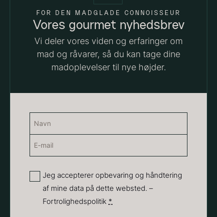
FOR DEN MADGLADE CONNOISSEUR
Vores gourmet nyhedsbrev
Vi deler vores viden og erfaringer om
mad og råvarer, så du kan tage dine
madoplevelser til nye højder.
Hexagon Saw Dust Briketter
Monakaskaller
Navn
Fra
250,00
kr.
- 10kg
På lager
310,00
kr.
(Påkrævet)
E-
På lager
Navn
mail
(Påkrævet)
Privatliv
Jeg accepterer opbevaring og håndtering
af mine data på dette websted. –
(Påkrævet)
Fortrolighedspolitik
*