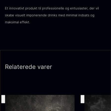
Et innovativt produkt til professionelle og entusiaster, der vil
skabe visuelt imponerende drinks med minimal indsats og
maksimal effekt.
Ikura Pure - Imperial
Gaveæske til skeer inkl.
Ørredrogn
Fra
100,00
kr.
caviar dåseåbner
På lager
Fra
439,00
kr.
På lager
Relaterede varer
Japansk wasabi
Hasselnødder
Fra
Fra
312,00
kr.
95,00
kr.
På lager
På lager