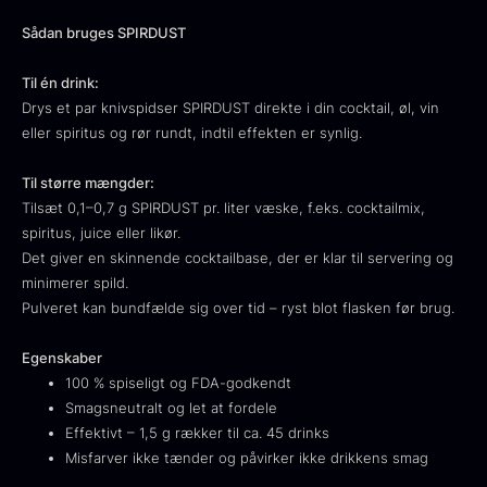
Fra
530,00
kr.
Hansen
Sådan bruges SPIRDUST
På lager
Original
Current
Fra
224,00
kr.
106,25
kr.
price
price
På lager
Til én drink:
was:
is:
Drys et par knivspidser SPIRDUST direkte i din cocktail, øl, vin
224,00
.
106,25
.
eller spiritus og rør rundt, indtil effekten er synlig.
Til større mængder:
Tilsæt 0,1–0,7 g SPIRDUST pr. liter væske, f.eks. cocktailmix,
spiritus, juice eller likør.
Det giver en skinnende cocktailbase, der er klar til servering og
Kokoko langt kul
minimerer spild.
Fra
380,00
kr.
Pulveret kan bundfælde sig over tid – ryst blot flasken før brug.
På lager
Oscietra - LE CAVIAR
Egenskaber
Fra
160,00
kr.
100 % spiseligt og FDA-godkendt
På lager
Smagsneutralt og let at fordele
Effektivt – 1,5 g rækker til ca. 45 drinks
Misfarver ikke tænder og påvirker ikke drikkens smag