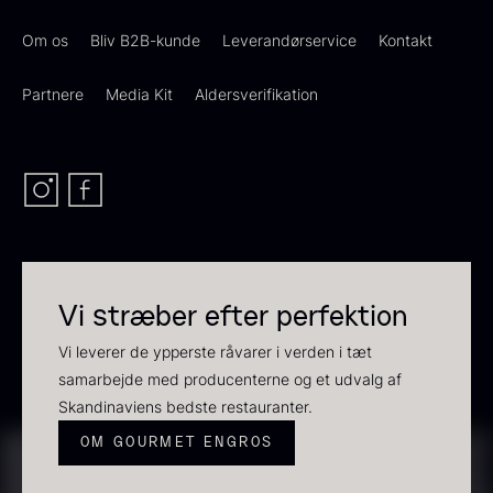
Om os
Bliv B2B-kunde
Leverandørservice
Kontakt
Demi glace - Okse -
Transparent soya
Fra
130,00
kr.
SIGNATURE - 1L
Partnere
Media Kit
Aldersverifikation
På lager
130,00
kr.
På lager
Vi stræber efter perfektion
Vi leverer de ypperste råvarer i verden i tæt
samarbejde med producenterne og et udvalg af
Panipuri - 400g
Hvid kombu tang - 200g
Skandinaviens bedste restauranter.
196,00
kr.
695,00
kr.
OM GOURMET ENGROS
På lager
På lager