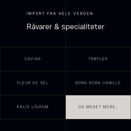
Nama Panko - Indfrossen -
På lager
2kg
IMPORT FRA HELE VERDEN
755,00
kr.
På lager
Råvarer & specialiteter
CAVIAR
TRØFLER
Frossen foie gras - helt
FLEUR DE SEL
BORA-BORA VANILLE
stykke
Fra
468,00
kr.
Polynesisk Bora Bora - Vanilje
På lager
+13cm
KALIX LÖJROM
OG MEGET MERE…
Fra
130,00
kr.
På lager