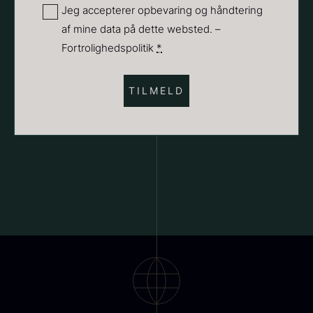
(Påkrævet)
Privatliv
Jeg accepterer opbevaring og håndtering
Suhum 65% 2kg - ØKO
af mine data på dette websted. –
(Påkrævet)
625,00
kr.
Fortrolighedspolitik
*
På lager
Paleta Joselito - uden ben
Fra
4.040,00
kr.
Få på lager
Shibanuma yuzu ponzu -
1800ml
642,50
kr.