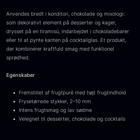
Fra
530,00
kr.
Hansen
Anvendes bredt i konditori, chokolade og mixologi:
På lager
Original
Current
Fra
224,00
kr.
106,25
kr.
price
price
som dekorativt element på desserter og kager,
På lager
was:
is:
drysset på en tiramisú, indarbejdet i chokoladebarer
224,00
.
106,25
.
eller til at pynte kanten på cocktailglas. Et produkt,
der kombinerer kraftfuld smag med funktionel
sprødhed.
Egenskaber
Kokoko langt kul
Fra
380,00
kr.
Fremstillet af frugtpuré med højt frugtindhold
På lager
Oscietra - LE CAVIAR
Frysetørrede stykker, 2–10 mm
Fra
160,00
kr.
Intens frugtsmag og lav sødme
På lager
Velegnet til desserter, chokolade og cocktails