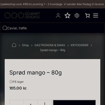
hop over 499 kr.
Levering 1 – 2 hverdage. Vi sender ikke fredag.
Vi leverer til både 
Hvad leder du efter?
FILTRE
Shop
GASTRONOMI & SMAG
KRYDDERIER
Sprød mango – 80g
PRODUKTER
(2,333)
OPSKRIFTER
(191)
Sprød mango – 80g
2333 resultater
På lager
165,00
kr.