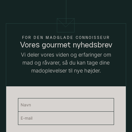
FOR DEN MADGLADE CONNOISSEUR
Vores gourmet nyhedsbrev
Vi deler vores viden og erfaringer om
mad og råvarer, så du kan tage dine
Hexagon Saw Dust Briketter
Monakaskaller
madoplevelser til nye højder.
Fra
250,00
kr.
- 10kg
På lager
310,00
kr.
På lager
Navn
(Påkrævet)
E-
Navn
mail