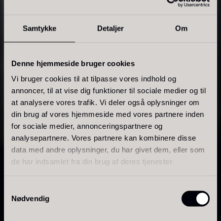
På lager
Samtykke
Detaljer
Om
Sortimentet omfatter klassiske krydderier,
krydderiblandinger, forskellige typer peber samt salt
med forskellig struktur og anvendelse.
Denne hjemmeside bruger cookies
Peber giver styrke, aroma og balance. Sort peber
Vi bruger cookies til at tilpasse vores indhold og
har en klassisk skarphed, hvid peber er mere
annoncer, til at vise dig funktioner til sociale medier og til
afrundet, grøn peber har et friskere udtryk, og rød
at analysere vores trafik. Vi deler også oplysninger om
din brug af vores hjemmeside med vores partnere inden
peber er mildere med let sødme.
for sociale medier, annonceringspartnere og
Polynesisk Bora Bora - Vanilje
Frossen Foie gras - Skiver -
Salt bruges til at fremhæve råvarernes naturlige
analysepartnere. Vores partnere kan kombinere disse
+18cm
1kg
smag. Fint salt egner sig til præcis dosering, mens
data med andre oplysninger, du har givet dem, eller som
Fra
235,00
kr.
1.360,00
kr.
flagesalt og specialsalte ofte bruges som finish.
de har indsamlet fra din brug af deres tjenester.
På lager
På lager
Udvalget giver kokken mulighed for at arbejde
Samtykkevalg
præcist med smag, struktur og afslutning i det
Nødvendig
færdige resultat.