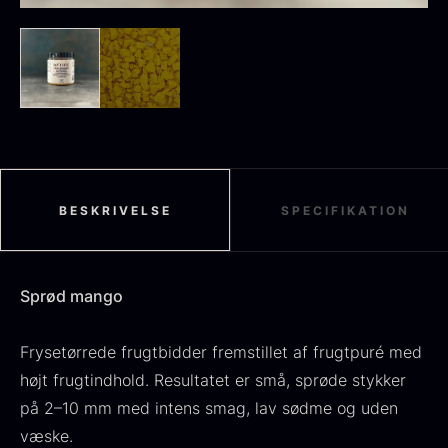
Sort sommertrøffel
Fra
125,00
kr.
På lager
Tørret Jumbo Morkler
Fra
125,00
kr.
På lager
BESKRIVELSE
SPECIFIKATION
Sprød mango
Frysetørrede frugtbidder fremstillet af frugtpuré med
højt frugtindhold. Resultatet er små, sprøde stykker
på 2–10 mm med intens smag, lav sødme og uden
TILBUD
væske.
Oscietra - Dieckmann &
Frossen foie gras - Deveined