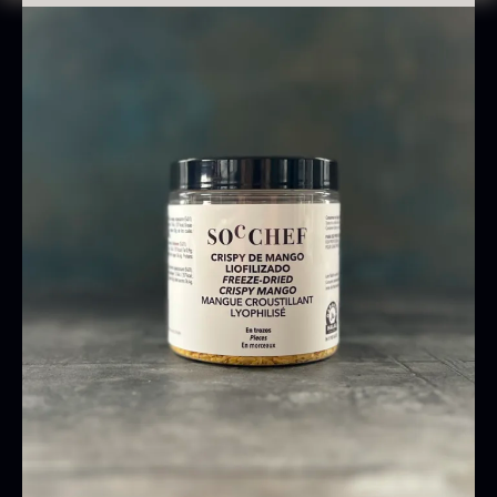
Oscietra - CAVIAR HOUSE
Fra
280,00
kr.
På lager
Baerii CAVIAR HOUSE
Tørret Classic Morkler
Fra
Fra
275,00
kr.
84,00
kr.
På lager
På lager