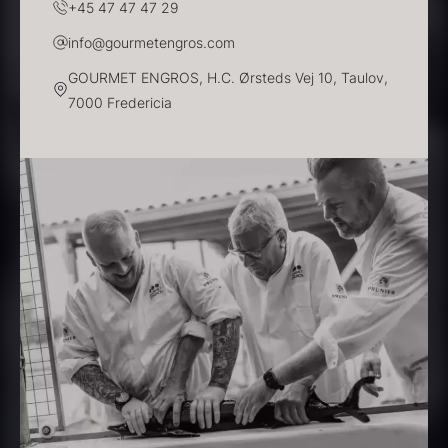
+45 47 47 47 29
info@gourmetengros.com
GOURMET ENGROS, H.C. Ørsteds Vej 10, Taulov,
7000 Fredericia
Beluga CAVIAR HOUSE
Olivenolie EVOO - Verde
Fra
700,00
kr.
Puro - ØKO
På lager
Fra
330,00
kr.
På lager