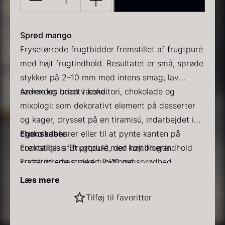
TILFØJ TIL KURV
Sprød
mango
-
Sprød mango
80g
Frysetørrede frugtbidder fremstillet af frugtpuré
antal
med højt frugtindhold. Resultatet er små, sprøde
stykker på 2–10 mm med intens smag, lav
PRUNIER Classique Caviar
Gold caviar
sødme og uden væske.
Anvendes bredt i konditori, chokolade og
Fra
Fra
192,00
kr.
160,00
kr.
mixologi: som dekorativt element på desserter
På lager
På lager
og kager, drysset på en tiramisú, indarbejdet i
chokoladebarer eller til at pynte kanten på
Egenskaber
cocktailglas. Et produkt, der kombinerer
Fremstillet af frugtpuré med højt frugtindhold
kraftfuld smag med funktionel sprødhed.
Frysetørrede stykker, 2–10 mm
Intens frugtsmag og lav sødme
Læs mere
Velegnet til desserter, chokolade og cocktails
Sort vintertrøffel
Tilføj til favoritter
Fra
525,00
kr.
På lager