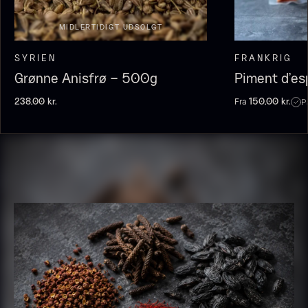
MIDLERTIDIGT UDSOLGT
SYRIEN
FRANKRIG
Grønne Anisfrø – 500g
Piment d’es
Fra
P
238,00
kr.
150,00
kr.
Olivenolie EVOO - Premium -
Baerii - Dieckmann & Hansen
Fra
380,00
kr.
Verde Puro
På lager
Fra
105,00
kr.
På lager