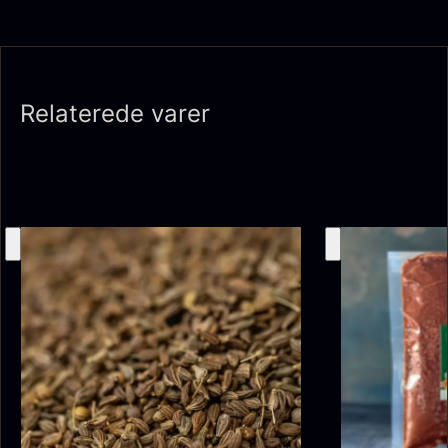
Relaterede varer
Ikura Pure - Imperial
Gaveæske til skeer inkl.
Ørredrogn
Fra
100,00
kr.
caviar dåseåbner
På lager
Fra
439,00
kr.
På lager
Japansk wasabi
Hasselnødder
Fra
Fra
312,00
kr.
95,00
kr.
På lager
På lager