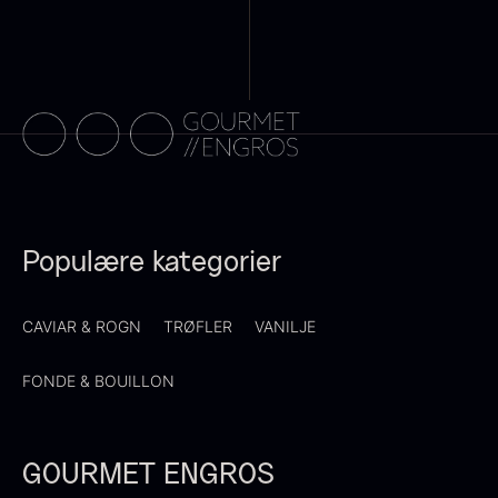
Ikura ørredrogn - Frossen -
250g
Sauce af Brian Mark
250,00
kr.
På lager
595,00
kr.
Populære kategorier
På lager
CAVIAR & ROGN
TRØFLER
VANILJE
FONDE & BOUILLON
GOURMET ENGROS