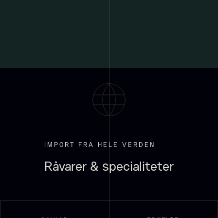
PRUNIER Classique Caviar -
OT
Fra
3.922,00
kr.
Yuzu juice - upasteuriseret -
Få på lager
frossen 900ml
660,00
kr.
På lager
IMPORT FRA HELE VERDEN
Råvarer & specialiteter