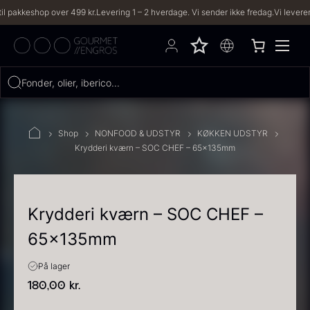
kkeshop over 499 kr.
Levering 1 – 2 hverdage. Vi sender ikke fredag.
Vi leverer til 
Hvad leder du efter?
Fonder, olier, iberico...
FILTRE
Shop
NONFOOD & UDSTYR
KØKKEN UDSTYR
Krydderi kværn – SOC CHEF – 65x135mm
PRODUKTER
(2,334)
OPSKRIFTER
(191)
Krydderi kværn – SOC CHEF –
65x135mm
2334 resultater
På lager
180,00
kr.