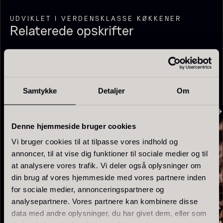
Fra
100,00
kr.
På lager
UDVIKLET I VERDENSKLASSE KØKKENER
Relaterede opskrifter
SE ALLE OPSKRIFTER
Samtykke
Detaljer
Om
Denne hjemmeside bruger cookies
Vi bruger cookies til at tilpasse vores indhold og
Olivenolie EVOO - Premium -
Baerii - Dieckmann & Hansen
annoncer, til at vise dig funktioner til sociale medier og til
Fra
380,00
kr.
Verde Puro
at analysere vores trafik. Vi deler også oplysninger om
På lager
DRIKKEVA
Fra
105,00
kr.
EMBALLAGE
FARVER
din brug af vores hjemmeside med vores partnere inden
På lager
for sociale medier, annonceringspartnere og
analysepartnere. Vores partnere kan kombinere disse
data med andre oplysninger, du har givet dem, eller som