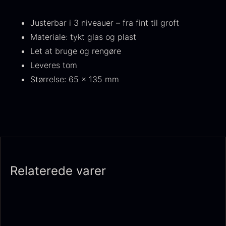
Fra
530,00
kr.
Hansen
På lager
Justerbar i 3 niveauer – fra fint til groft
Original
Current
Fra
224,00
kr.
106,25
kr.
price
price
På lager
Materiale: tykt glas og plast
was:
is:
Let at bruge og rengøre
224,00
.
106,25
.
Leveres tom
Størrelse: 65 x 135 mm
Kokoko langt kul
Fra
380,00
kr.
På lager
Oscietra - LE CAVIAR
Relaterede varer
Fra
160,00
kr.
På lager