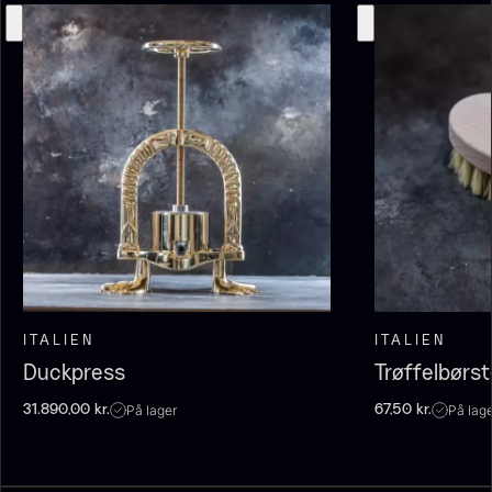
Japansk wasabi
Fra
312,00
kr.
Gaveæske til skeer inkl.
På lager
caviar dåseåbner
Fra
439,00
kr.
På lager
ITALIEN
ITALIEN
Duckpress
Trøffelbørs
På lager
På lag
31.890,00
kr.
67,50
kr.
Hasselnødder
Ikura Pure - Imperial
Fra
95,00
kr.
Ørredrogn
På lager