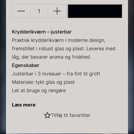
TILFØJ TIL KURV
Krydderi
kværn
-
Krydderikværn – justerbar
SOC
Praktisk krydderikværn i moderne design,
CHEF
fremstillet i robust glas og plast. Leveres med
PRUNIER Classique Caviar
Gold caviar
-
låg, der bevarer aroma og friskhed.
Fra
Fra
192,00
kr.
160,00
kr.
På lager
På lager
65x135mm
Egenskaber
antal
Justerbar i 3 niveauer – fra fint til groft
Materiale: tykt glas og plast
Let at bruge og rengøre
Leveres tom
Læs mere
Størrelse: 65 x 135 mm
Tilføj til favoritter
Sort vintertrøffel
Fra
525,00
kr.
På lager