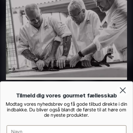
755,00
kr.
Paleta Joselito - uden ben
På lager
Fra
4.040,00
kr.
Få på lager
Ikura ørredrogn - Frossen -
250g
Tilmeld dig vores gourmet fællesskab
Demi glace - Okse -
250,00
kr.
På lager
Modtag vores nyhedsbrev og få gode tilbud direkte i din
SIGNATURE - 1L
indbakke. Du bliver også blandt de første til at høre om
130,00
kr.
de nyeste produkter.
På lager