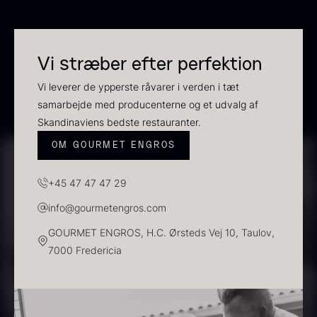
Vi stræber efter perfektion
Suhum 65% 2kg - ØKO
Shibanuma yuzu ponzu -
625,00
kr.
1800ml
Vi leverer de ypperste råvarer i verden i tæt
På lager
642,50
kr.
samarbejde med producenterne og et udvalg af
På lager
Skandinaviens bedste restauranter.
OM GOURMET ENGROS
+45 47 47 47 29
info@gourmetengros.com
GOURMET ENGROS, H.C. Ørsteds Vej 10, Taulov,
7000 Fredericia
Nama Panko - Indfrossen -
2kg