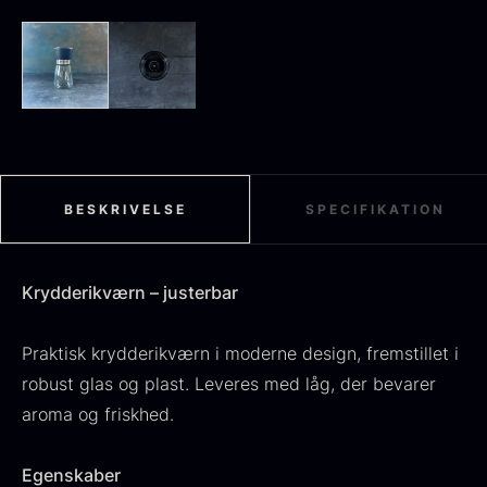
Sort sommertrøffel
Fra
125,00
kr.
På lager
Tørret Jumbo Morkler
Fra
125,00
kr.
BESKRIVELSE
SPECIFIKATION
På lager
Krydderikværn – justerbar
Praktisk krydderikværn i moderne design, fremstillet i
robust glas og plast. Leveres med låg, der bevarer
aroma og friskhed.
TILBUD
Egenskaber
Oscietra - Dieckmann &
Frossen foie gras - Deveined