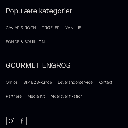
Fra
Fra
54,00
kr.
699,00
kr.
På lager
På lager
Populære kategorier
CAVIAR & ROGN
TRØFLER
VANILJE
FONDE & BOUILLON
GOURMET ENGROS
Hexagon Saw Dust Briketter
Monakaskaller
Om os
Bliv B2B-kunde
Leverandørservice
Kontakt
Fra
250,00
kr.
- 10kg
På lager
Partnere
Media Kit
Aldersverifikation
310,00
kr.
På lager