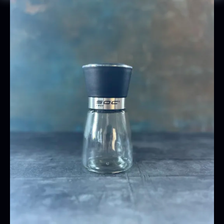
Oscietra - CAVIAR HOUSE
Fra
280,00
kr.
På lager
Baerii CAVIAR HOUSE
Tørret Classic Morkler
Fra
Fra
275,00
kr.
84,00
kr.
På lager
På lager