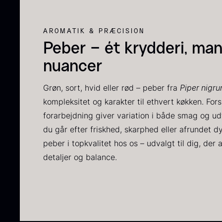
P
C
AROMATIK & PRÆCISION
C
Peber – ét krydderi, ma
F
nuancer
Grøn, sort, hvid eller rød – peber fra
Piper nigr
kompleksitet og karakter til ethvert køkken. Fors
forarbejdning giver variation i både smag og u
du går efter friskhed, skarphed eller afrundet d
peber i topkvalitet hos os – udvalgt til dig, der
detaljer og balance.
S
t