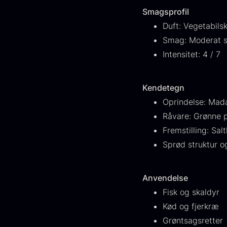
FONDE & BOUILLON
31
Smagsprofil
Duft: Vegetabilsk
VIS FLERE
Smag: Moderat st
Intensitet: 4 / 7
Status
På lager
1890
Kendetegn
Oprindelse: Mad
Udsolgt
444
Råvare: Grønne p
G
Få på lager
265
Fremstilling: Sal
s
Sprød struktur og
c
Ikke i sæson
21
d
F
Land
Anvendelse
Fisk og skaldyr
Frankrig
245
Kød og fjerkræ
Grøntsagsretter
KINA
211