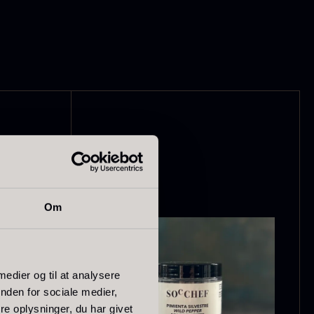
ørret Giga
Tørret Mini
orkler
Morkler
ra
Fra
50,00
kr.
80,00
kr.
På lager
På lager
Om
 medier og til at analysere
nden for sociale medier,
e oplysninger, du har givet