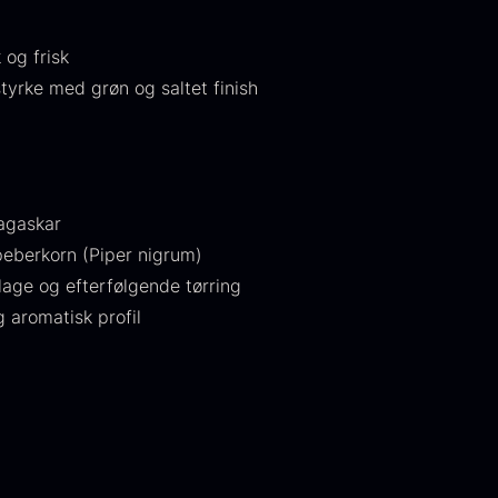
224,00
.
is:
106,25
.
 og frisk
yrke med grøn og saltet finish
agaskar
eberkorn (Piper nigrum)
aveæske til
Ikura Pure -
J
tlage og efterfølgende tørring
keer inkl.
Imperial
w
 aromatisk profil
aviar
Ørredrogn
F
åseåbner
Fra
100,00
kr.
På lager
ra
439,00
kr.
På lager