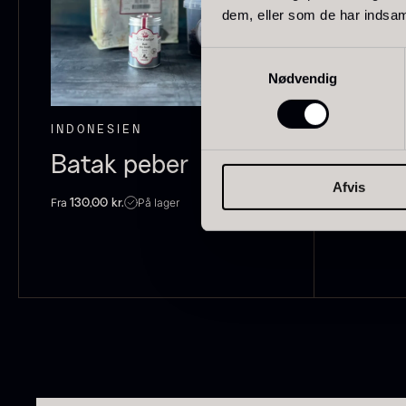
dem, eller som de har indsaml
Schweiz
21
Samtykkevalg
Pakistan
15
Nødvendig
F
c
Grækenland
14
INDONESIEN
INDONE
T
Madagaskar
12
O
Batak peber
Cube
Afvis
F
Colombia
10
Fra
Fra
På lager
130,00
kr.
110,00
Thailand
10
Tasmanien
8
Ghana
7
VIS FLERE