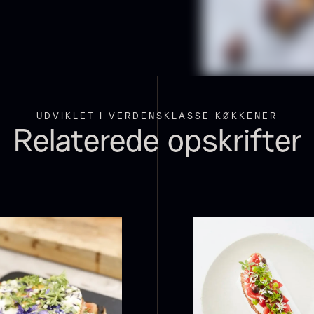
-
ra
Fra
54,00
kr.
699,00
kr.
På lager
På lager
3
UDVIKLET I VERDENSKLASSE KØKKENER
Relaterede opskrifter
uhum 65%
Shibanuma
P
kg - ØKO
yuzu ponzu -
-
1800ml
F
På lager
25,00
kr.
DIKE
OLIE
På lager
642,50
kr.
BALSAMICO
OLIE