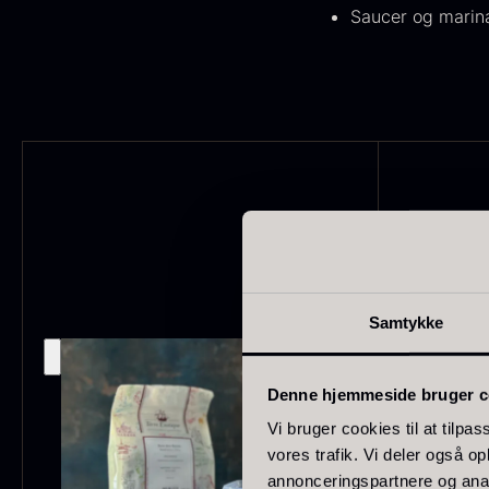
Saucer og marin
japan
186
Spanien
125
Portugal
74
O
Italien
62
E
Canada
53
P
V
Indonesien
47
F
Samtykke
Vietnam
43
Tyskland
27
Denne hjemmeside bruger c
Belgien
24
Vi bruger cookies til at tilpas
vores trafik. Vi deler også 
USA
22
annonceringspartnere og anal