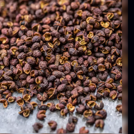
ammusling
Vanilje -
kaller - ca.
Bourbon
12cm
Grand Cru
iameter -
Fra
38,00
kr.
asket/renset
På lager
På lager
8,00
kr.
exagon Saw
Monakaskaller
ust Briketter
Fra
250,00
kr.