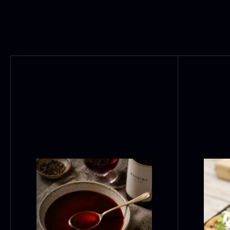
F
S
2
6
ED
ALKOHOL
DRIKKEVARER