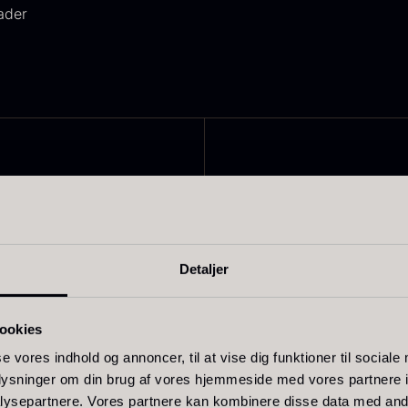
ader
livenolie
Baerii -
T
VOO -
Dieckmann &
M
Relaterede varer
remium -
Hansen
F
erde Puro
Fra
380,00
kr.
På lager
ra
105,00
kr.
Detaljer
På lager
ookies
se vores indhold og annoncer, til at vise dig funktioner til sociale
oplysninger om din brug af vores hjemmeside med vores partnere i
ysepartnere. Vores partnere kan kombinere disse data med andr