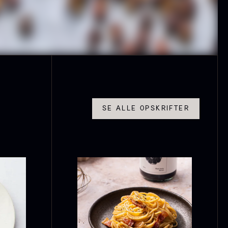
 10kg
På lager
På lager
10,00
kr.
SE ALLE OPSKRIFTER
aleta Joselito
Nama Panko -
 uden ben
Indfrossen -
2kg
ra
4.040,00
kr.
Få på lager
På lager
755,00
kr.
PEBER
SALT