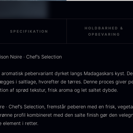
OUSE
Morkler
M
Smag: Moderat styrke me
ra
Fra
F
275,00
kr.
84,00
kr.
Intensitet: 4 / 7
På lager
På lager
Kendetegn
HOLDBARHED &
Oprindelse: Madagaskar
SPECIFIKATION
OPBEVARING
Råvare: Grønne peberkor
Fremstilling: Saltlage og
Sprød struktur og aromat
Anvendelse
son Noire · Chef’s Selection
Fisk og skaldyr
Kød og fjerkræ
n aromatisk pebervariant dyrket langs Madagaskars kyst. D
Grøntsagsretter
ægges i saltlage, hvorefter de tørres. Denne proces giver p
TILBUD
scietra -
Frossen foie
K
Saucer og marinader
tion af sprød tekstur, frisk aroma og let saltet dybde.
ieckmann &
gras -
k
ansen
Deveined
re · Chef’s Selection, fremstår peberen med en frisk, vegeta
F
rønne profil kombineret med den salte finish gør den veleg
Original
ra
Fra
224,00
kr.
530,00
kr.
price
Current
På lager
element i retter.
6,25
kr.
was:
price
På lager