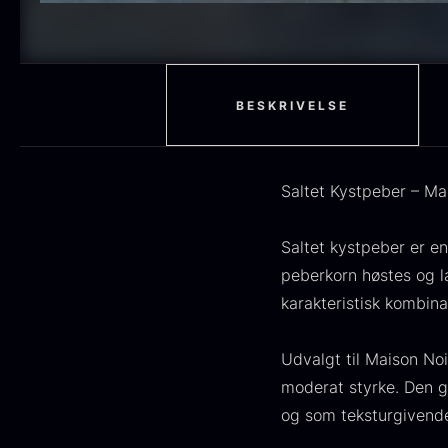
H
STUDIO RAW
59
F
RØDVIN
52
EDDIKE
50
BESKRIVELSE
MOLEKYLÆR
50
OLIE
46
Saltet Kystpeber – Mai
FRUGT & BÆR
45
Saltet kystpeber er e
peberkorn høstes og l
PEBER
41
O
karakteristisk kombina
BESTIK
36
D
H
Udvalgt til Maison Noi
GLAS
35
moderat styrke. Den g
F
PONZU & EDDIKE
33
og som teksturgivende 
10