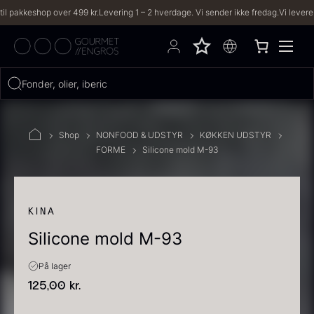
eshop over 499 kr.
Levering 1 – 2 hverdage. Vi sender ikke fredag.
Vi leverer til bå
Hvad leder du efter?
Fonder, olier, iberico...
FILTRE
Shop
NONFOOD & UDSTYR
KØKKEN UDSTYR
FORME
Silicone mold M-93
PRODUKTER
(2,333)
OPSKRIFTER
(191)
KINA
Silicone mold M-93
2333 resultater
På lager
125,00
kr.