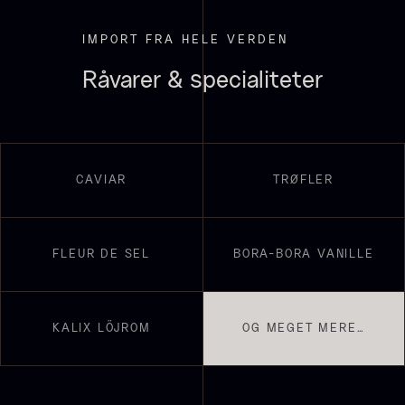
IMPORT FRA HELE VERDEN
Råvarer & specialiteter
Sauce af Brian Mark
Polynesisk Bora Bora - Vanilje
595,00
kr.
+13cm
På lager
Fra
130,00
kr.
CAVIAR
TRØFLER
På lager
FLEUR DE SEL
BORA-BORA VANILLE
KALIX LÖJROM
OG MEGET MERE…
Frossen foie gras - helt
stykke
Fra
468,00
kr.