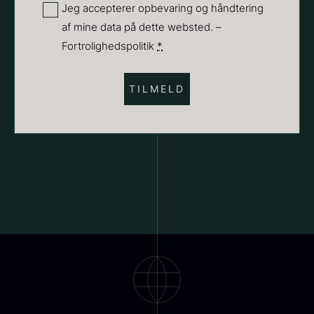
Privatliv
Jeg accepterer opbevaring og håndtering
Få på lager
af mine data på dette websted. –
(Påkrævet)
Fortrolighedspolitik
*
Ikura ørredrogn - Frossen -
250g
Demi glace - Okse -
250,00
kr.
På lager
SIGNATURE - 1L
130,00
kr.
På lager