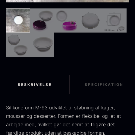
Sort sommertrøffel
Fra
125,00
kr.
På lager
Tørret Jumbo Morkler
Fra
125,00
kr.
På lager
BESKRIVELSE
SPECIFIKATION
Silikoneform M-93 udviklet til støbning af kager,
mousser og desserter. Formen er fleksibel og let at
arbejde med, hvilket gør det nemt at frigøre det
TILBUD
færdige produkt uden at beskadige formen.
Oscietra - Dieckmann &
Frossen foie gras - Deveined