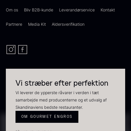
Om os
Bliv B2B-kunde
Leverandørservice
Kontakt
Dashi - koncentrat - 360ml
Partnere
Media Kit
Aldersverifikation
260,00
kr.
På lager
Beluga CAVIAR HOUSE
Fra
700,00
kr.
På lager
Vi stræber efter perfektion
Vi leverer de ypperste råvarer i verden i tæt
samarbejde med producenterne og et udvalg af
Skandinaviens bedste restauranter.
Sao Palme 30%
Fra
158,00
kr.
OM GOURMET ENGROS
På lager
Olivenolie EVOO - Verde