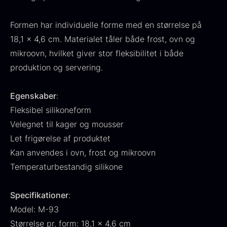
Fra
530,00
kr.
Hansen
På lager
Formen har individuelle forme med en størrelse på
Original
Current
Fra
224,00
kr.
106,25
kr.
price
price
På lager
18,1 x 4,6 cm. Materialet tåler både frost, ovn og
was:
is:
mikroovn, hvilket giver stor fleksibilitet i både
224,00
.
106,25
.
produktion og servering.
Egenskaber
:
Fleksibel silikoneform
Velegnet til kager og mousser
Kokoko langt kul
Let frigørelse af produktet
Fra
380,00
kr.
På lager
Kan anvendes i ovn, frost og mikroovn
Oscietra - LE CAVIAR
Temperaturbestandig silikone
Fra
160,00
kr.
På lager
Specifikationer
:
Model: M-93
Størrelse pr. form: 18,1 x 4,6 cm