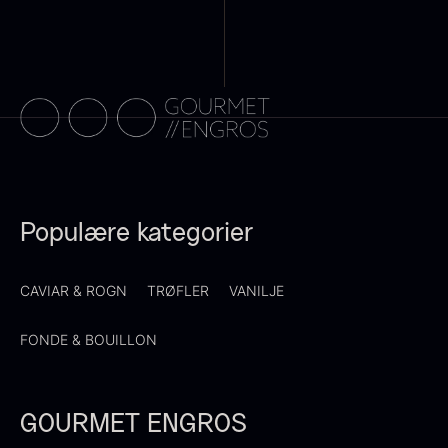
Transparent soya
På lager
Fra
130,00
kr.
På lager
Populære kategorier
CAVIAR & ROGN
TRØFLER
VANILJE
Panipuri - 400g
Hvid kombu tang - 200g
196,00
kr.
695,00
kr.
FONDE & BOUILLON
På lager
På lager
GOURMET ENGROS