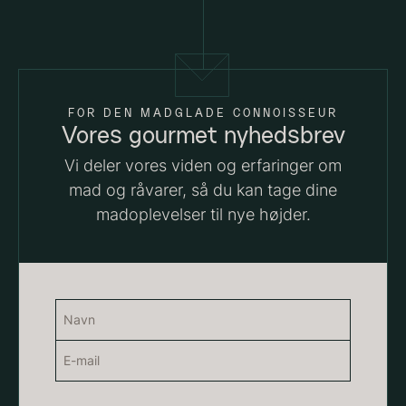
Suhum 65% 2kg - ØKO
Shibanuma yuzu ponzu -
625,00
kr.
1800ml
På lager
642,50
kr.
På lager
FOR DEN MADGLADE CONNOISSEUR
Vores gourmet nyhedsbrev
Vi deler vores viden og erfaringer om
mad og råvarer, så du kan tage dine
madoplevelser til nye højder.
Navn
Nama Panko - Indfrossen -
(Påkrævet)
2kg
E-
Navn
755,00
kr.
Paleta Joselito - uden ben
mail
På lager
Fra
4.040,00
kr.
(Påkrævet)