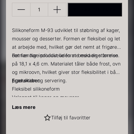
TILFØJ TIL KURV
Silicone
mold
M-
Silikoneform M-93 udviklet til støbning af kager,
93
mousser og desserter. Formen er fleksibel og let
antal
at arbejde med, hvilket gør det nemt at frigøre
PRUNIER Classique Caviar
Gold caviar
det færdige produkt uden at beskadige formen.
Formen har individuelle forme med en størrelse
Fra
Fra
192,00
kr.
160,00
kr.
På lager
På lager
på 18,1 x 4,6 cm. Materialet tåler både frost, ovn
og mikroovn, hvilket giver stor fleksibilitet i både
produktion og servering.
Egenskaber
:
Fleksibel silikoneform
Velegnet til kager og mousser
Let frigørelse af produktet
Læs mere
Kan anvendes i ovn, frost og mikroovn
Sort vintertrøffel
Tilføj til favoritter
Temperaturbestandig silikone
Fra
525,00
kr.
Specifikationer
:
På lager