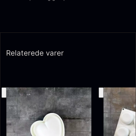
Relaterede varer
Olivenolie EVOO - Premium -
Baerii - Dieckmann & Hansen
Fra
380,00
kr.
Verde Puro
På lager
Fra
105,00
kr.
På lager