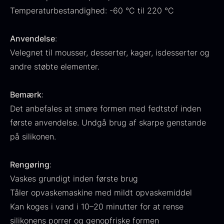
Temperaturbestandighed: -60 °C til 220 °C
Anvendelse
:
Velegnet til mousser, desserter, kager, isdesserter og
Ikura Pure - Imperial
andre støbte elementer.
Gaveæske til skeer inkl.
Ørredrogn
Fra
100,00
kr.
caviar dåseåbner
Bemærk
:
På lager
Fra
439,00
kr.
På lager
Det anbefales at smøre formen med fedtstof inden
første anvendelse. Undgå brug af skarpe genstande
på silikonen.
Rengøring
:
Vaskes grundigt inden første brug
Tåler opvaskemaskine med mildt opvaskemiddel
Japansk wasabi
Hasselnødder
Kan koges i vand i 10–20 minutter for at rense
Fra
Fra
312,00
kr.
95,00
kr.
silikonens porrer og genopfriske formen
På lager
På lager