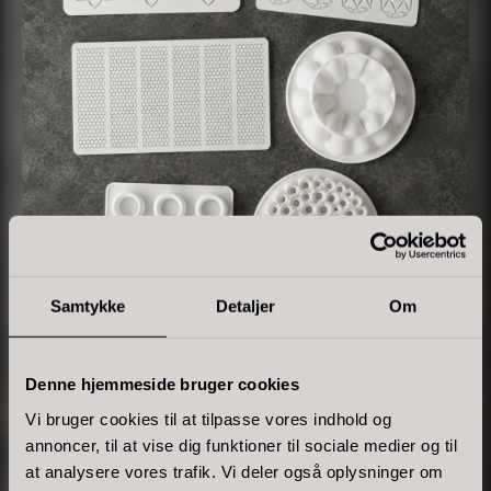
På lager
Polynesisk Bora Bora - Vanilje
Frossen Foie gras - Skiver -
Samtykke
Detaljer
Om
+18cm
1kg
Fra
235,00
kr.
1.360,00
kr.
På lager
På lager
Denne hjemmeside bruger cookies
PRÆCISION & FORM
Vi bruger cookies til at tilpasse vores indhold og
annoncer, til at vise dig funktioner til sociale medier og til
Silikoneforme
at analysere vores trafik. Vi deler også oplysninger om