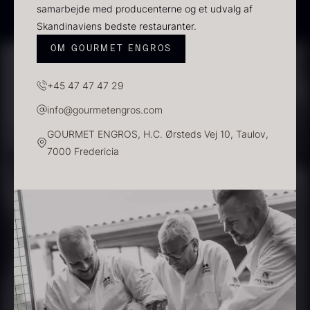
samarbejde med producenterne og et udvalg af
Skandinaviens bedste restauranter.
OM GOURMET ENGROS
+45 47 47 47 29
info@gourmetengros.com
Dashi - koncentrat - 360ml
GOURMET ENGROS, H.C. Ørsteds Vej 10, Taulov,
260,00
kr.
7000 Fredericia
På lager
Beluga CAVIAR HOUSE
Fra
700,00
kr.
På lager