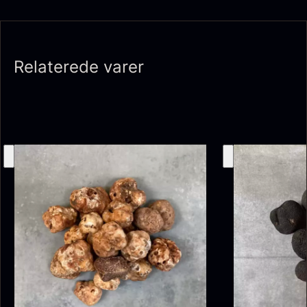
Relaterede varer
Tørret Giga Morkler
Tørret Mini Morkler
Fra
Fra
50,00
kr.
80,00
kr.
På lager
På lager
Foie gras de canard - Terrine