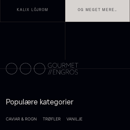
KALIX LÖJROM
OG MEGET MERE…
Demi glace - Okse -
Sauce af Brian Mark
595,00
kr.
SIGNATURE - 1L
På lager
130,00
kr.
På lager
Populære kategorier
CAVIAR & ROGN
TRØFLER
VANILJE