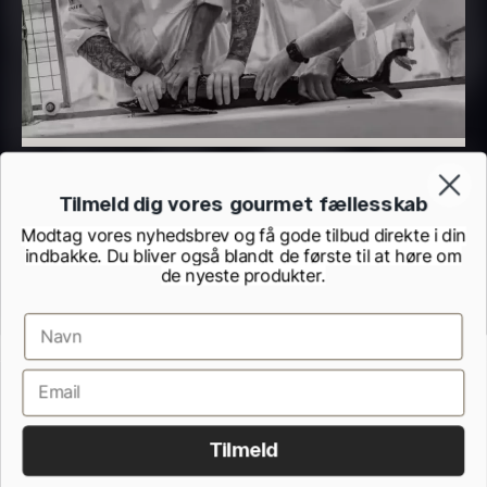
Sao Palme 30%
Fra
158,00
kr.
På lager
Olivenolie EVOO - Verde
Puro - ØKO
Fra
330,00
kr.
På lager
Tilmeld dig vores gourmet fællesskab
Modtag vores nyhedsbrev og få gode tilbud direkte i din
indbakke. Du bliver også blandt de første til at høre om
de nyeste produkter.
Dominicana Blanc 36% -
ØKO
Handelsbetingelser
Cookie- og privatlivspolitik
Fra
82,00
kr.
Kontrolrapporter fra Fødevarestyrelsen
Fortrydelsesformular
Hvid mild soya
Tilmeld
På lager
Alle rettigheder forbeholdes.
Fra
114,00
kr.