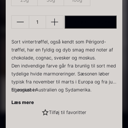
25g
50g
100g
TILFØJ TIL KURV
Sort
vintertrøffel
antal
Sort vintertrøffel, også kendt som Périgord-
PRUNIER Classique Caviar
Gold caviar
trøffel, har en fyldig og dyb smag med noter af
Fra
Fra
192,00
kr.
160,00
kr.
chokolade, cognac, svesker og moskus.
På lager
På lager
Den indvendige farve går fra brunlig til sort med
tydelige hvide marmoreringer. Sæsonen løber
typisk fra november til marts i Europa og fra juni
til august i Australien og Sydamerika.
Egenskaber
Type: Sort vintertrøffel
Læs mere
Også kendt som: Périgord-trøffel
Sort vintertrøffel
Tilføj til favoritter
Sæson Europa: November til marts
Fra
525,00
kr.
Sæson Australien og Sydamerika: Juni til august
På lager