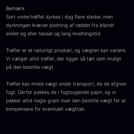
Fra
100,00
kr.
Bemærk
På lager
Sort vintertrøffel dyrkes i dag flere steder, men
dyrkningen kræver podning af rødder fra blandt
andet eg eller hassel og lang modningstid.
Trøfler er et naturligt produkt, og vægten kan variere.
Vi vælger altid trøfler, der ligger så tæt som muligt
på den bestilte vægt.
Trøfler kan miste vægt under transport, da de afgiver
Olivenolie EVOO - Premium -
Baerii - Dieckmann & Hansen
fugt. Derfor pakkes de i fugtsugende papir, og vi
Fra
380,00
kr.
Verde Puro
På lager
pakker altid nogle gram over den bestilte vægt for at
Fra
105,00
kr.
På lager
kompensere for eventuelt vægttab.