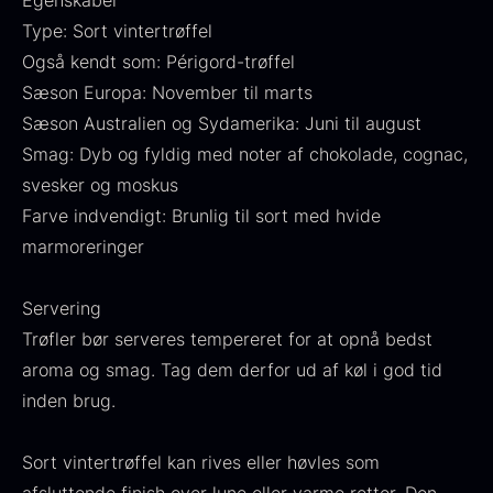
Egenskaber
Fra
530,00
kr.
Hansen
Type: Sort vintertrøffel
På lager
Original
Current
Fra
224,00
kr.
106,25
kr.
Også kendt som: Périgord-trøffel
price
price
På lager
Sæson Europa: November til marts
was:
is:
Sæson Australien og Sydamerika: Juni til august
224,00
.
106,25
.
Smag: Dyb og fyldig med noter af chokolade, cognac,
svesker og moskus
Farve indvendigt: Brunlig til sort med hvide
marmoreringer
Kokoko langt kul
Fra
380,00
kr.
Servering
På lager
Trøfler bør serveres tempereret for at opnå bedst
Oscietra - LE CAVIAR
aroma og smag. Tag dem derfor ud af køl i god tid
Fra
160,00
kr.
inden brug.
På lager
Sort vintertrøffel kan rives eller høvles som