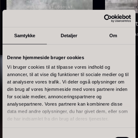
Polynesisk Bora Bora - Vanilje
- Original
MIDLERTIDIGT UDSOLGT
I
+18cm
Fra
450,00
kr.
Fra
På lager
235,00
kr.
Hvid forårstrøffel
Sort muskat
På lager
Fra
Fra
Ik
275,00
kr.
145,00
kr.
Samtykke
Detaljer
Om
Denne hjemmeside bruger cookies
Vi bruger cookies til at tilpasse vores indhold og
annoncer, til at vise dig funktioner til sociale medier og til
Sao Palme 75%
at analysere vores trafik. Vi deler også oplysninger om
Fra
178,00
kr.
din brug af vores hjemmeside med vores partnere inden
På lager
for sociale medier, annonceringspartnere og
Frossen Foie gras - Skiver -
analysepartnere. Vores partnere kan kombinere disse
1kg
data med andre oplysninger, du har givet dem, eller som
1.360,00
kr.
de har indsamlet fra din brug af deres tjenester.
På lager
Samtykkevalg