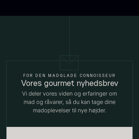
Fra
Fra
54,00
kr.
699,00
kr.
På lager
På lager
FOR DEN MADGLADE CONNOISSEUR
Vores gourmet nyhedsbrev
Hexagon Saw Dust Briketter
Monakaskaller
Vi deler vores viden og erfaringer om
Fra
250,00
kr.
- 10kg
mad og råvarer, så du kan tage dine
På lager
310,00
kr.
madoplevelser til nye højder.
På lager