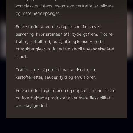
Kammusling skaller - ca.
kompleks og intens, mens sommertrøffel er mildere
12cm diameter -
og mere nøddepræget.
vasket/renset
Friske trøfler anvendes typisk som finish ved
18,00
kr.
På lager
servering, hvor aromaen står tydeligt frem. Frosne
trøfler, trøffelbrud, puré, olie og konserverede
Vanilje - Bourbon Grand Cru
produkter giver mulighed for stabil anvendelse året
Fra
38,00
kr.
rundt.
På lager
Trøfler egner sig godt til pasta, risotto, æg,
kartoffelretter, saucer, fyld og emulsioner.
Friske trøfler følger sæson og dagspris, mens frosne
og forarbejdede produkter giver mere fleksibilitet i
den daglige drift.
Sort trøffelpaste
PRUNIER St. james