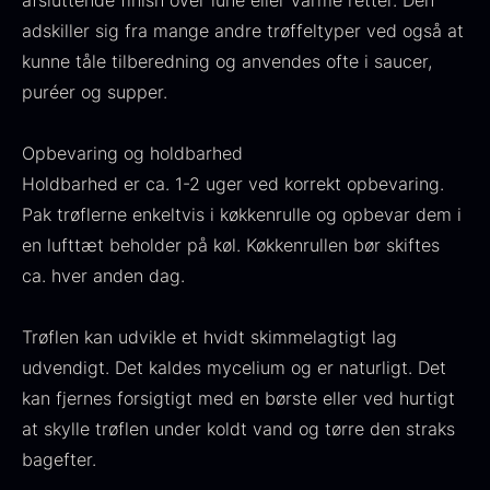
afsluttende finish over lune eller varme retter. Den
adskiller sig fra mange andre trøffeltyper ved også at
kunne tåle tilberedning og anvendes ofte i saucer,
puréer og supper.
Japansk wasabi
Fra
312,00
kr.
Opbevaring og holdbarhed
Gaveæske til skeer inkl.
På lager
Holdbarhed er ca. 1-2 uger ved korrekt opbevaring.
caviar dåseåbner
Fra
Pak trøflerne enkeltvis i køkkenrulle og opbevar dem i
439,00
kr.
På lager
en lufttæt beholder på køl. Køkkenrullen bør skiftes
ca. hver anden dag.
Trøflen kan udvikle et hvidt skimmelagtigt lag
udvendigt. Det kaldes mycelium og er naturligt. Det
kan fjernes forsigtigt med en børste eller ved hurtigt
at skylle trøflen under koldt vand og tørre den straks
Hasselnødder
Ikura Pure - Imperial
bagefter.
Fra
95,00
kr.
Ørredrogn
På lager