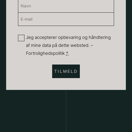
Navn
18,00
kr.
(Påkrævet)
På lager
E-
Navn
Vanilje - Bourbon Grand Cru
mail
Fra
38,00
kr.
(Påkrævet)
Privatliv
På lager
Jeg accepterer opbevaring og håndtering
af mine data på dette websted. –
(Påkrævet)
Fortrolighedspolitik
*
Sort trøffelpaste
PRUNIER St. james
Fra
Fra
54,00
kr.
699,00
kr.
På lager
På lager