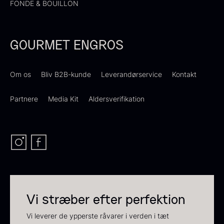
Nama Panko - Indfrossen -
FONDE & BOUILLON
På lager
2kg
755,00
kr.
På lager
GOURMET ENGROS
Om os
Bliv B2B-kunde
Leverandørservice
Kontakt
Partnere
Media Kit
Aldersverifikation
Ikura ørredrogn - Frossen -
250g
Demi glace - Okse -
250,00
kr.
På lager
SIGNATURE - 1L
130,00
kr.
Vi stræber efter perfektion
På lager
Vi leverer de ypperste råvarer i verden i tæt