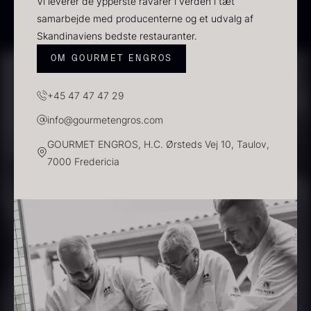
Vi leverer de ypperste råvarer i verden i tæt
samarbejde med producenterne og et udvalg af
Paleta Joselito - uden ben
Skandinaviens bedste restauranter.
Fra
4.040,00
kr.
Få på lager
OM GOURMET ENGROS
+45 47 47 47 29
info@gourmetengros.com
GOURMET ENGROS, H.C. Ørsteds Vej 10, Taulov,
7000 Fredericia
Frossen foie gras - helt
stykke
Fra
468,00
kr.
Nama Panko - Indfrossen -
På lager
2kg
755,00
kr.
På lager