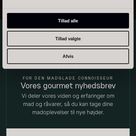
Polynesisk Bora Bora - Vanilje
whisky
- Original
+18cm
Fra
450,00
kr.
Fra
På lager
235,00
kr.
Tillad alle
På lager
Tillad valgte
Afvis
FOR DEN MADGLADE CONNOISSEUR
Sao Palme 75%
Vores gourmet nyhedsbrev
Fra
178,00
kr.
På lager
Vi deler vores viden og erfaringer om
Frossen Foie gras - Skiver -
mad og råvarer, så du kan tage dine
1kg
madoplevelser til nye højder.
1.360,00
kr.
På lager