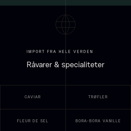
Kammusling skaller - ca.
12cm diameter -
vasket/renset
18,00
kr.
På lager
Vanilje - Bourbon Grand Cru
Fra
38,00
kr.
IMPORT FRA HELE VERDEN
På lager
Råvarer & specialiteter
CAVIAR
TRØFLER
FLEUR DE SEL
BORA-BORA VANILLE
Sort trøffelpaste
PRUNIER St. james