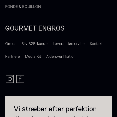
FONDE & BOUILLON
Suhum 65% 2kg - ØKO
Shibanuma yuzu ponzu -
GOURMET ENGROS
625,00
kr.
1800ml
På lager
642,50
kr.
På lager
Om os
Bliv B2B-kunde
Leverandørservice
Kontakt
Partnere
Media Kit
Aldersverifikation
Ikura ørredrogn - Frossen -
250g
Vi stræber efter perfektion
250,00
kr.
På lager