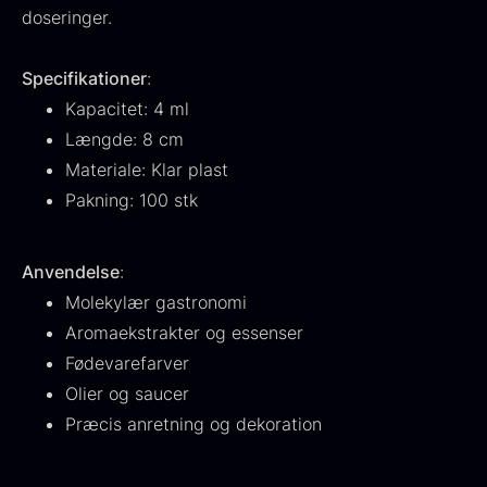
doseringer.
Fra
530,00
kr.
Hansen
På lager
Original
Current
Fra
224,00
kr.
106,25
kr.
price
price
Specifikationer
På lager
:
was:
is:
Kapacitet: 4 ml
224,00
.
106,25
.
Længde: 8 cm
Materiale: Klar plast
Pakning: 100 stk
Anvendelse
:
Kokoko langt kul
Fra
Molekylær gastronomi
380,00
kr.
På lager
Aromaekstrakter og essenser
Oscietra - LE CAVIAR
Fødevarefarver
Fra
160,00
kr.
Olier og saucer
På lager
Præcis anretning og dekoration