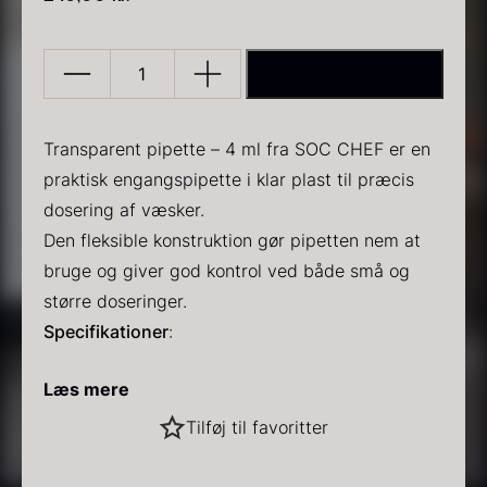
TILFØJ TIL KURV
Transparent
Pipette
-
Transparent pipette – 4 ml fra SOC CHEF er en
SOC
PRUNIER Classique Caviar
praktisk engangspipette i klar plast til præcis
Gold caviar
Fra
Fra
192,00
kr.
160,00
kr.
CHEF
dosering af væsker.
På lager
På lager
-
Den fleksible konstruktion gør pipetten nem at
4ml/8cm
bruge og giver god kontrol ved både små og
-
større doseringer.
100
Specifikationer
:
styk
Kapacitet: 4 ml
Læs mere
antal
Længde: 8 cm
Materiale: Klar plast
Sort vintertrøffel
Tilføj til favoritter
Pakning: 100 stk
Anvendelse
:
Fra
525,00
kr.
På lager
Molekylær gastronomi