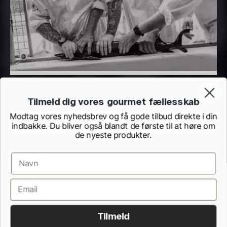
Demi glace - Okse -
Sauce af Brian Mark
Tilmeld dig vores gourmet fællesskab
595,00
kr.
SIGNATURE - 1L
Modtag vores nyhedsbrev og få gode tilbud direkte i din
På lager
indbakke. Du bliver også blandt de første til at høre om
130,00
kr.
de nyeste produkter.
På lager
Handelsbetingelser
Cookie- og privatlivspolitik
Kontrolrapporter fra Fødevarestyrelsen
Fortrydelsesformular
Tilmeld
Alle rettigheder forbeholdes.