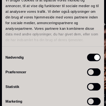
SE ALLE OPSKRIFTER
annoncer, til at vise dig funktioner til sociale medier og til
at analysere vores trafik. Vi deler også oplysninger om
din brug af vores hjemmeside med vores partnere inden
for sociale medier, annonceringspartnere og
analysepartnere. Vores partnere kan kombinere disse
data med andre oplysninger, du har givet dem, eller som
Tørret Giga Morkler
Tørret Mini Morkler
de har indsamlet fra din brug af deres tjenester.
Fra
Fra
50,00
kr.
80,00
kr.
På lager
På lager
DRIKKEVA
Samtykkevalg
EMBALLAGE
FARVER
Nødvendig
Præferencer
Statistik
20 min
EMBALLAGE
FARVER
DRIKKEVAR
Marketing
Dild-granite med limesaft
Røget salt-
Foie gras de canard - Terrine