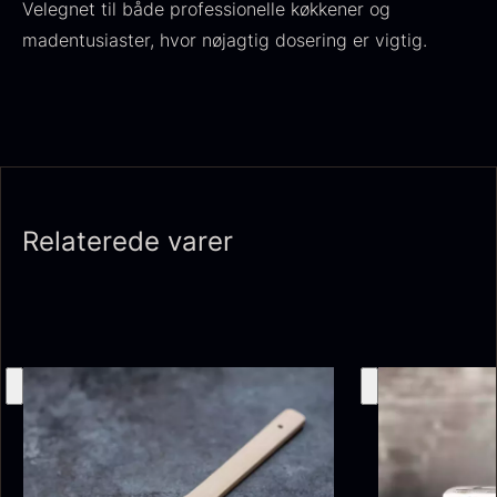
Velegnet til både professionelle køkkener og
madentusiaster, hvor nøjagtig dosering er vigtig.
Japansk wasabi
Fra
312,00
kr.
Gaveæske til skeer inkl.
På lager
caviar dåseåbner
Fra
439,00
kr.
Relaterede varer
På lager
Hasselnødder
Ikura Pure - Imperial
Fra
95,00
kr.
Ørredrogn
På lager