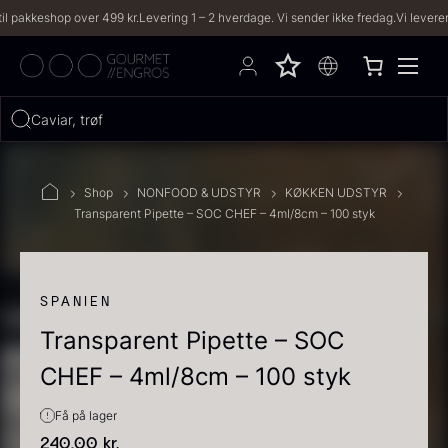
keshop over 499 kr.
Levering 1 – 2 hverdage. Vi sender ikke fredag.
Vi leverer til b
Hvad leder du efter?
Caviar, trøfler, vani
FILTRE
Shop
NONFOOD & UDSTYR
KØKKEN UDSTYR
Transparent Pipette – SOC CHEF – 4ml/8cm – 100 styk
PRODUKTER
(2,334)
OPSKRIFTER
(191)
SPANIEN
Transparent Pipette – SOC
2334 resultater
CHEF – 4ml/8cm – 100 styk
Få på lager
240,00
kr.