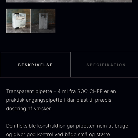
Sort sommertrøffel
Fra
125,00
kr.
På lager
Tørret Jumbo Morkler
Fra
125,00
kr.
På lager
BESKRIVELSE
SPECIFIKATION
Transparent pipette – 4 ml fra SOC CHEF er en
praktisk engangspipette i klar plast til præcis
dosering af væsker.
Den fleksible konstruktion gør pipetten nem at bruge
TILBUD
og giver god kontrol ved både små og større
Oscietra - Dieckmann &
Frossen foie gras - Deveined