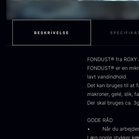
H
STUDIO RAW
59
F
RØDVIN
52
EDDIKE
50
BESKRIVELSE
SPECIFIKA
MOLEKYLÆR
50
OLIE
46
FONDUST® fra ROXY & 
FONDUST® er en mikroi
FRUGT & BÆR
45
lavt vandindhold.
Det kan bruges til at 
PEBER
41
O
makroner, gelé, slik, f
BESTIK
36
D
Der skal bruges ca. 3g
H
GLAS
35
GODE RÅD
F
PONZU & EDDIKE
33
• Når du arbejder me
10
Læg nogle stykker køkk