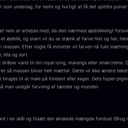
• Ælt forsigtigt indtil 
224,00
.
is:
som underlag, for nemt og hurtigt at få det spildte pulver 
min. efterfølgende.
106,25
.
• For en mørkere tone, 
bruges mere fondust pul
em at arbejde med, da den nærmest øjeblikkeligt forsvin
ROYAL ICING / GLASUR
 et øjeblik, og snart vil du se stænk af farve hist og her, he
• Brug ca. 3 – 4 g fonde
 massen. Efter nogle få minutter vil farven nå fuld mætnin
• Mix det godt sammen,
 lilla og sort.
farven udvikler sig.
råber vand til din royal icing, marengs eller smørcreme. De
• Mix det sammen engan
aveæske til
Ikura Pure -
J
iveret så massen bliver helt mættet. Dette vil ikke ændre teks
SMØRCREME
keer inkl.
Imperial
w
uges til at male på fondant eller kager. Dets hyper-pigme
• Tilsæt fondust lidt e
aviar
Ørredrogn
F
 så man undgår farvning af tænder og munden.
ønskede farve intensitet
åseåbner
Fra
100,00
kr.
• Lad massen hvile i 5 
På lager
ra
439,00
kr.
• Mix det sammen engan
På lager
 i en skål og tilsæt den ønskede mængde fondust (Brug ma