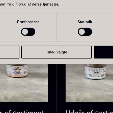
et fra din brug af deres tjenester.
Relaterede varer
Præferencer
Statistik
oie gras de
Sao Palme
P
anard -
75%
B
errine -
V
Fra
178,00
kr.
riginal
På lager
F
Tillad valgte
ra
450,00
kr.
På lager