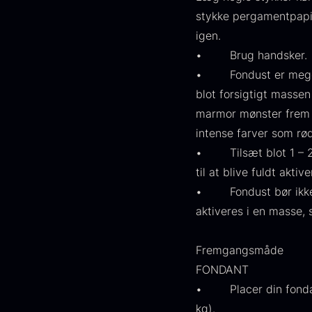
FONDE & BOUILLON
31
stykke pergamentpapir 
igen.
VIS FLERE
• Brug handsker.
• Fondust er meget n
Status
blot forsigtigt massen
På lager
1892
marmor mønster frem i
intense farver som rød,
Udsolgt
441
• Tilsæt blot 1 – 2 d
G
til at blive fuldt akt
Få på lager
265
s
• Fondust bør ikke br
c
Ikke i sæson
21
aktiveres i en masse,
d
F
Land
Fremgangsmåde
FONDANT
Frankrig
245
• Placer din fondant
KINA
211
kg).