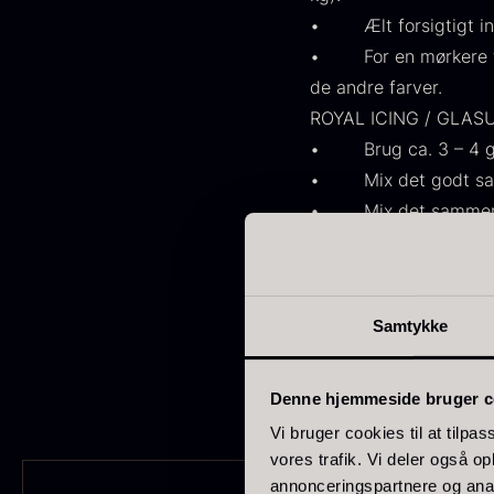
• Ælt forsigtigt indti
japan
185
• For en mørkere tone
Spanien
125
de andre farver.
ROYAL ICING / GLAS
Portugal
74
• Brug ca. 3 – 4 g fo
O
• Mix det godt sammen
Italien
62
E
• Mix det sammen eng
Canada
53
P
SMØRCREME
V
• Tilsæt fondust lidt
Indonesien
47
• Lad massen hvile i 
F
Samtykke
Vietnam
• Mix det sammen eng
43
Tyskland
27
Denne hjemmeside bruger c
Belgien
24
Vi bruger cookies til at tilpas
vores trafik. Vi deler også 
USA
22
annonceringspartnere og anal