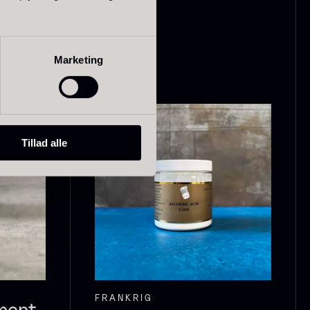
Marketing
olynesisk
Frossen Foie
ora Bora -
gras - Skiver -
anilje +18cm
1kg
ra
På lager
235,00
kr.
1.360,00
kr.
På lager
Tillad alle
FRANKRIG