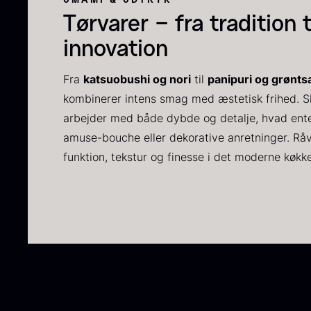
F
Tørvarer – fra tradition t
innovation
Fra
katsuobushi og nori
til
panipuri og grønts
kombinerer intens smag med æstetisk frihed. Ska
arbejder med både dybde og detalje, hvad enten
amuse-bouche eller dekorative anretninger. Råv
funktion, tekstur og finesse i det moderne køkk
S
2
6