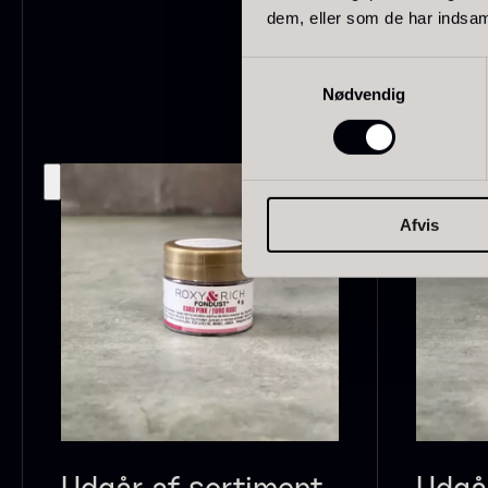
dem, eller som de har indsaml
Schweiz
21
Samtykkevalg
Pakistan
15
Nødvendig
F
c
Grækenland
14
T
Madagaskar
12
O
Afvis
F
Colombia
10
Thailand
10
Tasmanien
8
Ghana
7
VIS FLERE