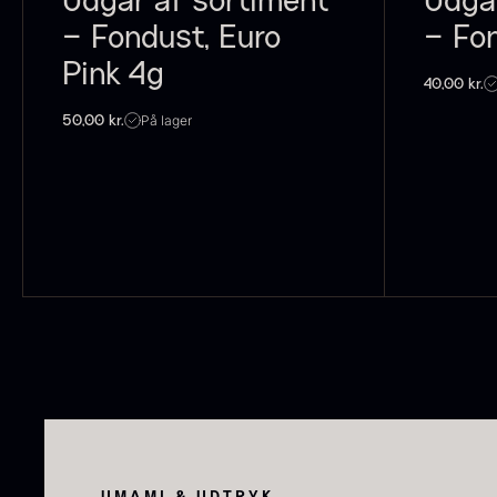
Udgår af sortiment
Udgå
P
– Fondust, Euro
– Fon
C
Pink 4g
C
40,00
kr.
På lager
F
50,00
kr.
S
t
UMAMI & UDTRYK