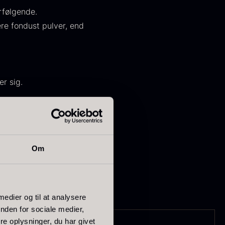
rfølgende.
re fondust pulver, end
ørret Giga
Tørret Mini
r sig.
orkler
Morkler
ra
Fra
50,00
kr.
80,00
kr.
e intensitet.
På lager
På lager
Om
 medier og til at analysere
nden for sociale medier,
e oplysninger, du har givet