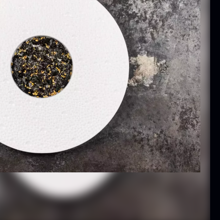
 10kg
På lager
På lager
10,00
kr.
hibanuma
Nama Panko -
uzu ponzu -
Indfrossen -
800ml
2kg
På lager
På lager
42,50
kr.
755,00
kr.