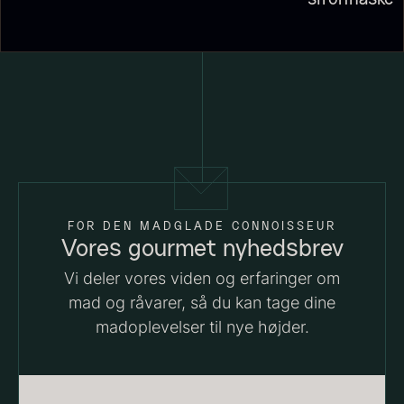
sifonflaske
Suhum 65% 2kg - ØKO
Shibanuma yuzu ponzu -
625,00
kr.
1800ml
På lager
642,50
kr.
På lager
FOR DEN MADGLADE CONNOISSEUR
Vores gourmet nyhedsbrev
Vi deler vores viden og erfaringer om
mad og råvarer, så du kan tage dine
Nama Panko - Indfrossen -
madoplevelser til nye højder.
2kg
755,00
kr.
Paleta Joselito - uden ben
På lager
Fra
4.040,00
kr.