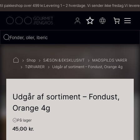
eshop over 499 kr.
Levering 1 – 2 hverdage. Vi sender ikke fredag.
Vi leverer til båd
Hvad leder du efter?
Fonder, olier, iberico...
FILTRE
Shop
SÆSON & EKSKLUSIVT
MADSPILDS VARER
TØRVARER
Udgår af sortiment – Fondust, Orange 4g
PRODUKTER
(2,334)
OPSKRIFTER
(191)
Udgår af sortiment – Fondust,
Orange 4g
2334 resultater
På lager
45,00
kr.