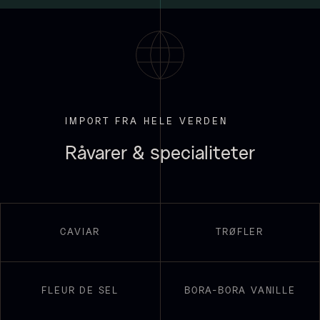
Sauce af Brian Mark
Polynesisk Bora Bora - Vanilje
595,00
kr.
+13cm
IMPORT FRA HELE VERDEN
På lager
Fra
130,00
kr.
På lager
Råvarer & specialiteter
CAVIAR
TRØFLER
Frossen foie gras - helt
FLEUR DE SEL
BORA-BORA VANILLE
stykke
Fra
468,00
kr.