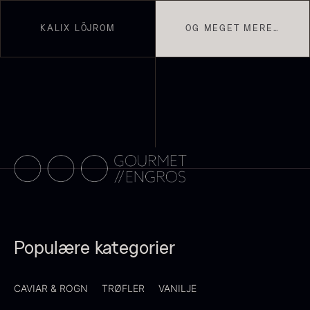
Transparent soya
På lager
Fra
130,00
kr.
KALIX LÖJROM
OG MEGET MERE…
På lager
Panipuri - 400g
Hvid kombu tang - 200g
196,00
kr.
695,00
kr.
På lager
På lager
Populære kategorier
CAVIAR & ROGN
TRØFLER
VANILJE