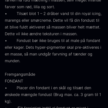
farven nå fuld mætning i massen, selv meget intense
farver som rød, lilla og sort.
• Tilsæt blot 1 – 2 dråber vand til din royal icing,
marengs eller smørcreme. Dette vil få din fondust til
at blive fuldt aktiveret så massen bliver helt mættet.
Ikura Pure - Imperial
Dette vil ikke ændre teksturen i massen.
Gaveæske til skeer inkl.
Ørredrogn
• Fondust bør ikke bruges til at male på fondant
Fra
100,00
kr.
caviar dåseåbner
På lager
Fra
eller kager. Dets hyper-pigmenter skal pre-aktiveres i
439,00
kr.
På lager
en masse, så man undgår farvning af tænder og
munden.
Fremgangsmåde
FONDANT
• Placer din fondant i en skål og tilsæt den
ønskede mængde fondust (Brug max. ca. 3 gram til 1
Japansk wasabi
Hasselnødder
kg).
Fra
Fra
312,00
kr.
95,00
kr.
På lager
På lager