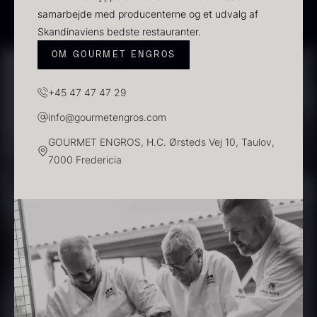
samarbejde med producenterne og et udvalg af
Puro - ØKO
Skandinaviens bedste restauranter.
Fra
330,00
kr.
På lager
OM GOURMET ENGROS
+45 47 47 47 29
info@gourmetengros.com
GOURMET ENGROS, H.C. Ørsteds Vej 10, Taulov,
7000 Fredericia
Dominicana Blanc 36% -
ØKO
Fra
82,00
kr.
Hvid mild soya
På lager
Fra
114,00
kr.
På lager