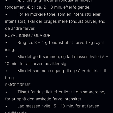
• Ælt forsigtigt indtil al fondust er mixet i
fondanten. Ælt i ca. 2 – 3 min. efterfølgende.
• For en mørkere tone, som en intens rød eller
intens sort, skal der bruges mere fondust pulver, end
de andre farver.
ROYAL ICING / GLASUR
• Brug ca. 3 – 4 g fondest til at farve 1 kg royal
icing.
• Mix det godt sammen, og lad massen hvile i 5 –
Olivenolie EVOO - Premium -
Baerii - Dieckmann & Hansen
10 min. for at farven udvikler sig.
Fra
380,00
kr.
Verde Puro
• Mix det sammen engang til og så er det klar til
På lager
Fra
105,00
kr.
brug.
På lager
SMØRCREME
• Tilsæt fondust lidt efter lidt til din smørcreme,
for at opnå den ønskede farve intensitet.
• Lad massen hvile i 5 – 10 min. for at farven