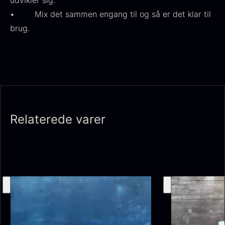
udvikler sig.
• Mix det sammen engang til og så er det klar til
brug.
Tørret Giga Morkler
Tørret Mini Morkler
Fra
Fra
50,00
kr.
80,00
kr.
På lager
På lager
Relaterede varer
Sao Palme 75%
Fra
178,00
kr.
Foie gras de canard - Terrine
På lager
- Original
Fra
450,00
kr.