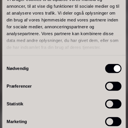
annoncer, til at vise dig funktioner til sociale medier og til
at analysere vores trafik. Vi deler også oplysninger om
PRUNIER Classique Caviar -
din brug af vores hjemmeside med vores partnere inden
for sociale medier, annonceringspartnere og
OT
analysepartnere. Vores partnere kan kombinere disse
Fra
3.922,00
kr.
Yuzu juice - upasteuriseret -
data med andre oplysninger, du har givet dem, eller som
Få på lager
frossen 900ml
de har indsamlet fra din brug af deres tjenester.
660,00
kr.
På lager
Samtykkevalg
Nødvendig
Præferencer
UMAMI & UDTRYK
Tørvarer – fra tradition til visuel
Statistik
innovation
Kammusling skaller - ca.
12cm diameter -
Fra
katsuobushi og nori
til
panipuri og
Marketing
grøntsagsark
– vores tørvarer kombinerer intens
vasket/renset