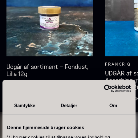
På lager
FRANKRIG
Udgår af sortiment – Fondust,
UDGÅR af s
Lilla 12g
Polynesisk Bora Bora - Vanilje
Frossen Foie gras - Skiver -
Ascorbinsy
På lager
110,00
kr.
31-03-202
+18cm
1kg
Fra
235,00
kr.
1.360,00
kr.
På lag
40,00
kr.
På lager
På lager
Samtykke
Detaljer
Om
Denne hjemmeside bruger cookies
Vi bruger cookies til at tilpasse vores indhold og