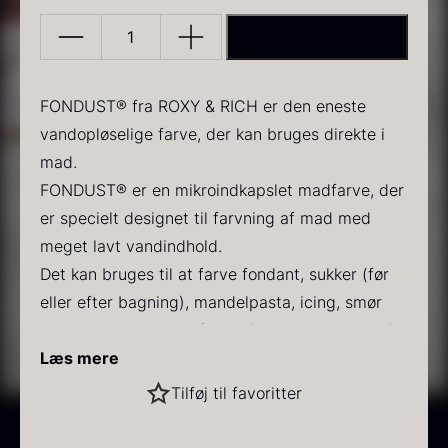
TILFØJ TIL KURV
Udgår
af
sortiment
FONDUST® fra ROXY & RICH er den eneste
–
vandopløselige farve, der kan bruges direkte i
Fondust,
mad.
PRUNIER Classique Caviar
Gold caviar
Orange
FONDUST® er en mikroindkapslet madfarve, der
Fra
Fra
192,00
kr.
160,00
kr.
På lager
På lager
4g
er specielt designet til farvning af mad med
antal
meget lavt vandindhold.
Det kan bruges til at farve fondant, sukker (før
eller efter bagning), mandelpasta, icing, smør
creme, makroner, gelé, slik, faktisk alt bortset fra
ren chokolade.
Der skal bruges ca. 3g til 1 kg eksempelvis
Læs mere
marcipan eller fondant.
Sort vintertrøffel
Tilføj til favoritter
Fra
525,00
kr.
På lager
GODE RÅD