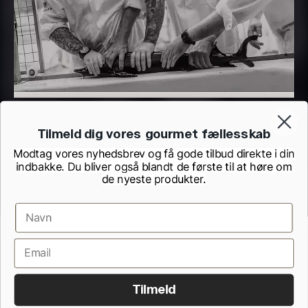
Fersk foie gras - helt stykke
Fra
513,00
kr.
Tilmeld dig vores gourmet fællesskab
På lager
Modtag vores nyhedsbrev og få gode tilbud direkte i din
Yuzu juice - Higashi
indbakke. Du bliver også blandt de første til at høre om
Tokushima - 1800ml
de nyeste produkter.
1.142,50
kr.
På lager
Handelsbetingelser
Cookie- og privatlivspolitik
Kontrolrapporter fra Fødevarestyrelsen
Fortrydelsesformular
Tilmeld
Alle rettigheder forbeholdes.