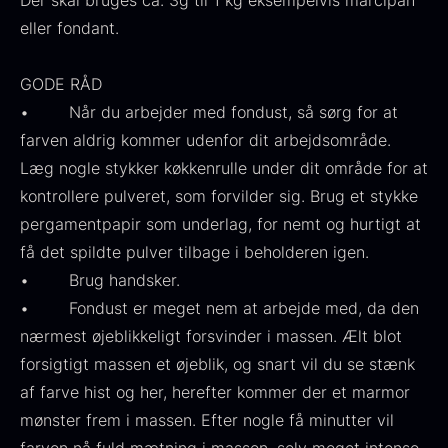
Der skal bruges ca. 3g til 1 kg eksempelvis marcipan
smørcreme, for at opnå den ønskede farve
Fra
530,00
kr.
Hansen
eller fondant.
På lager
intensitet.
Original
Current
Fra
224,00
kr.
106,25
kr.
price
price
På lager
• Lad massen hvile i 5 – 10 min. for at
GODE RÅD
was:
is:
farven udvikler sig.
• Når du arbejder med fondust, så sørg for at
224,00
.
106,25
.
• Mix det sammen engang til og så er det
farven aldrig kommer udenfor dit arbejdsområde.
klar til brug.
Læg nogle stykker køkkenrulle under dit område for at
kontrollere pulveret, som forvilder sig. Brug et stykke
pergamentpapir som underlag, for nemt og hurtigt at
Kokoko langt kul
få det spildte pulver tilbage i beholderen igen.
Fra
380,00
kr.
• Brug handsker.
På lager
• Fondust er meget nem at arbejde med, da den
Oscietra - LE CAVIAR
nærmest øjeblikkeligt forsvinder i massen. Ælt blot
Fra
160,00
kr.
forsigtigt massen et øjeblik, og snart vil du se stænk
På lager
af farve hist og her, herefter kommer der et marmor
mønster frem i massen. Efter nogle få minutter vil