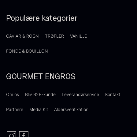
Nama Panko - Indfrossen -
På lager
2kg
Populære kategorier
755,00
kr.
På lager
CAVIAR & ROGN
TRØFLER
VANILJE
FONDE & BOUILLON
GOURMET ENGROS
Frossen foie gras - helt
stykke
Om os
Bliv B2B-kunde
Leverandørservice
Kontakt
Fra
468,00
kr.
Polynesisk Bora Bora - Vanilje
På lager
+13cm
Partnere
Media Kit
Aldersverifikation
Fra
130,00
kr.
På lager