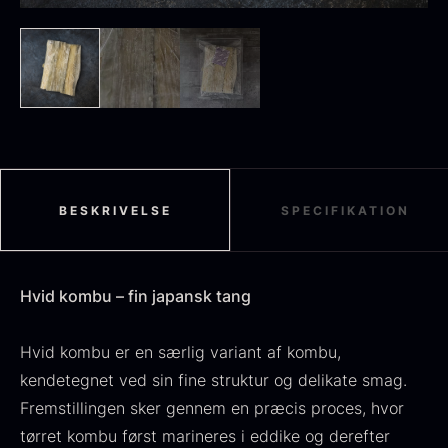
Sort sommertrøffel
Fra
125,00
kr.
På lager
Tørret Jumbo Morkler
Fra
125,00
kr.
På lager
BESKRIVELSE
SPECIFIKATION
Hvid kombu – fin japansk tang
Hvid kombu er en særlig variant af kombu,
kendetegnet ved sin fine struktur og delikate smag.
Fremstillingen sker gennem en præcis proces, hvor
TILBUD
tørret kombu først marineres i eddike og derefter
Oscietra - Dieckmann &
Frossen foie gras - Deveined