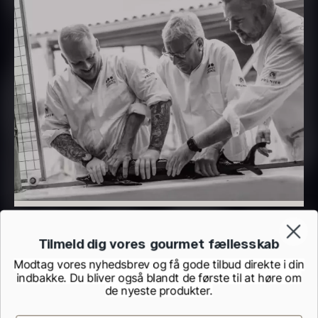
Demi glace - Okse -
Transparent soya
Fra
130,00
kr.
SIGNATURE - 1L
På lager
130,00
kr.
På lager
Tilmeld dig vores gourmet fællesskab
Panipuri - 400g
Hvid kombu tang - 200g
Modtag vores nyhedsbrev og få gode tilbud direkte i din
indbakke. Du bliver også blandt de første til at høre om
196,00
kr.
695,00
kr.
de nyeste produkter.
På lager
På lager