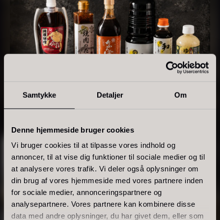
Tørret Giga Morkler
Tørret Mini Morkler
Fra
Fra
50,00
kr.
80,00
kr.
På lager
På lager
Samtykke
Detaljer
Om
Denne hjemmeside bruger cookies
Vi bruger cookies til at tilpasse vores indhold og
annoncer, til at vise dig funktioner til sociale medier og til
Sao Palme 75%
at analysere vores trafik. Vi deler også oplysninger om
Fra
din brug af vores hjemmeside med vores partnere inden
178,00
kr.
SMAG & PRÆCISION
Foie gras de canard - Terrine
På lager
for sociale medier, annonceringspartnere og
analysepartnere. Vores partnere kan kombinere disse
- Original
Produkter fra Japan
data med andre oplysninger, du har givet dem, eller som
Fra
450,00
kr.