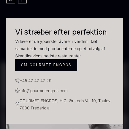
Vi stræber efter perfektion
Vi leverer de ypperste råvarer i verden i tæt
Ikura ørredrogn - Frossen -
samarbejde med producenterne og et udvalg af
250g
Skandinaviens bedste restauranter.
Sauce af Brian Mark
250,00
kr.
På lager
595,00
kr.
OM GOURMET ENGROS
På lager
+45 47 47 47 29
info@gourmetengros.com
GOURMET ENGROS, H.C. Ørsteds Vej 10, Taulov,
7000 Fredericia