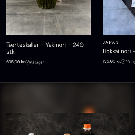
JAPAN
Tærteskaller – Yakinori – 240
Hokkai nori 
stk.
På la
135,00
kr.
På lager
635,00
kr.
Olivenolie EVOO - Premium -
Baerii - Dieckmann & Hansen
Fra
380,00
kr.
Verde Puro
På lager
Fra
105,00
kr.
På lager