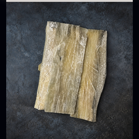
Oscietra - CAVIAR HOUSE
Fra
280,00
kr.
På lager
Baerii CAVIAR HOUSE
Tørret Classic Morkler
Fra
Fra
275,00
kr.
84,00
kr.
På lager
På lager