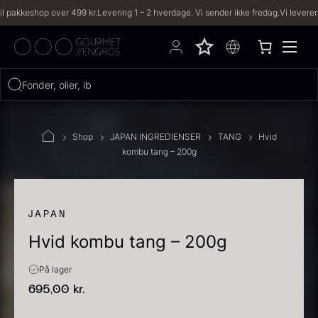
eshop over 499 kr.
Levering 1 – 2 hverdage. Vi sender ikke fredag.
Vi leverer til bå
Hvad leder du efter?
Fonder, olier, iberico...
FILTRE
Shop
JAPAN INGREDIENSER
TANG
Hvid
kombu tang – 200g
PRODUKTER
(2,333)
OPSKRIFTER
(191)
JAPAN
Hvid kombu tang – 200g
2333 resultater
På lager
695,00
kr.