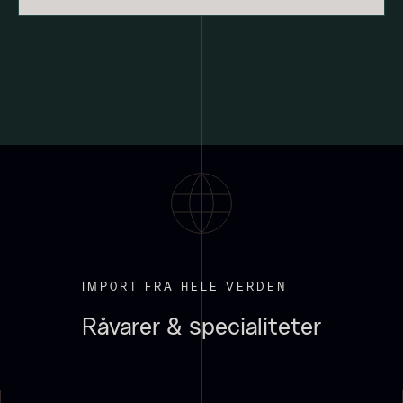
Hexagon Saw Dust Briketter
Monakaskaller
Fra
250,00
kr.
- 10kg
På lager
310,00
kr.
På lager
IMPORT FRA HELE VERDEN
Råvarer & specialiteter