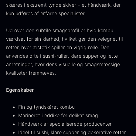
skæres i ekstremt tynde skiver – et håndværk, der
Fra
530,00
kr.
Hansen
kun udføres af erfarne specialister.
På lager
Original
Current
Fra
224,00
kr.
106,25
kr.
price
price
På lager
was:
is:
Ud over den subtile smagsprofil er hvid kombu
224,00
.
106,25
.
værdsat for sin klarhed, hvilket gør den velegnet til
retter, hvor æstetik spiller en vigtig rolle. Den
anvendes ofte i sushi-ruller, klare supper og lette
anretninger, hvor dens visuelle og smagsmæssige
kvaliteter fremhæves.
Kokoko langt kul
Fra
380,00
kr.
Egenskaber
På lager
Oscietra - LE CAVIAR
Fra
160,00
kr.
Fin og tyndskåret kombu
På lager
Marineret i eddike for delikat smag
Håndværk af specialiserede producenter
Ideel til sushi, klare supper og dekorative retter