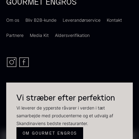
GOURMET ENGROS
Om os
Bliv B2B-kunde
Leverandørservice
Kontakt
Dashi - koncentrat - 360ml
260,00
kr.
Partnere
Media Kit
Aldersverifikation
På lager
Beluga CAVIAR HOUSE
Fra
700,00
kr.
På lager
Vi stræber efter perfektion
Vi leverer de ypperste råvarer i verden i tæt
samarbejde med producenterne og et udvalg af
Sao Palme 30%
Skandinaviens bedste restauranter.
Fra
158,00
kr.
På lager
OM GOURMET ENGROS
Olivenolie EVOO - Verde