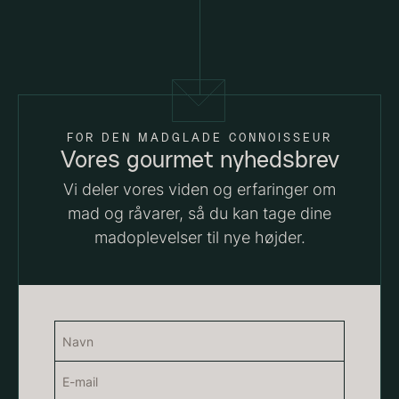
Suhum 65% 2kg - ØKO
Shibanuma yuzu ponzu -
625,00
kr.
1800ml
På lager
642,50
kr.
På lager
FOR DEN MADGLADE CONNOISSEUR
Vores gourmet nyhedsbrev
Vi deler vores viden og erfaringer om
mad og råvarer, så du kan tage dine
madoplevelser til nye højder.
Nama Panko - Indfrossen -
Navn
2kg
755,00
kr.
(Påkrævet)
Paleta Joselito - uden ben
E-
På lager
Navn
Fra
4.040,00
kr.
mail