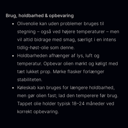
Brug, holdbarhed & opbevaring
Olivenolie kan uden problemer bruges til
stegning – også ved højere temperaturer – men
Ikura Pure - Imperial
vil altid bidrage med smag, særligt i en intens
Gaveæske til skeer inkl.
Ørredrogn
tidlig-høst-olie som denne.
Fra
100,00
kr.
caviar dåseåbner
På lager
Holdbarheden afhænger af lys, luft og
Fra
439,00
kr.
På lager
temperatur. Opbevar olien mørkt og køligt med
tæt lukket prop. Mørke flasker forlænger
stabiliteten.
Køleskab kan bruges for længere holdbarhed,
men gør olien fast; lad den temperere før brug.
Tappet olie holder typisk 18–24 måneder ved
korrekt opbevaring.
Japansk wasabi
Hasselnødder
Fra
Fra
312,00
kr.
95,00
kr.
På lager
På lager