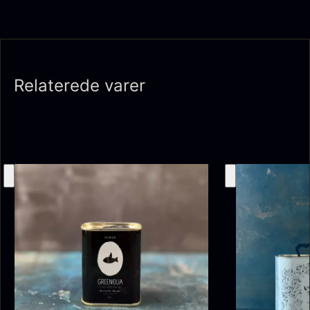
Relaterede varer
Olivenolie EVOO - Premium -
Baerii - Dieckmann & Hansen
Fra
380,00
kr.
Verde Puro
På lager
Fra
105,00
kr.
På lager