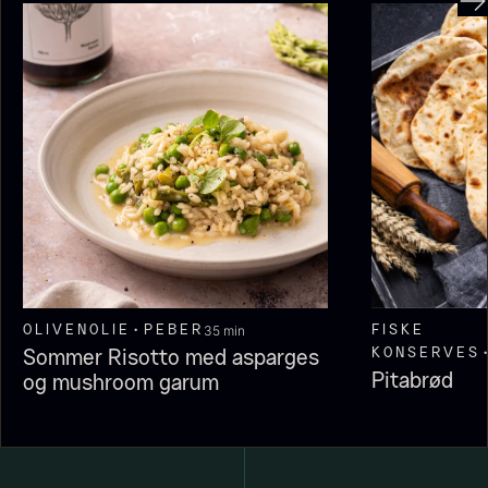
OLIVENOLIE
PEBER
FISKE
KONSERV
Hexagon Saw Dust Briketter
Monakaskaller
Fra
250,00
kr.
- 10kg
På lager
310,00
kr.
På lager
35 min
OLIVENOLIE
PEBER
FISKE
KONSERVES
Sommer Risotto med asparges
Pitabrød
og mushroom garum