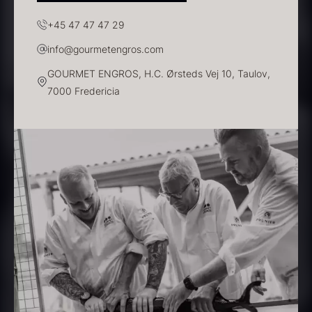
Puro - ØKO
+45 47 47 47 29
Fra
330,00
kr.
På lager
info@gourmetengros.com
GOURMET ENGROS, H.C. Ørsteds Vej 10, Taulov,
7000 Fredericia
Dominicana Blanc 36% -
ØKO
Fra
82,00
kr.
Hvid mild soya
På lager
Fra
114,00
kr.
På lager