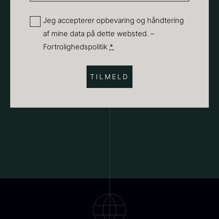
Få på lager
(Påkrævet)
Privatliv
Jeg accepterer opbevaring og håndtering
af mine data på dette websted. –
(Påkrævet)
Fortrolighedspolitik
*
Ikura ørredrogn - Frossen -
250g
Demi glace - Okse -
250,00
kr.
På lager
SIGNATURE - 1L
130,00
kr.
På lager