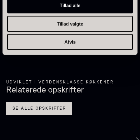
færdige retter.
Tillad alle
18,00
kr.
På lager
Et alsidigt produkt til køkkener, hvor olie både skal
bidrage med fedme, smag og balance.
Tillad valgte
Vanilje - Bourbon Grand Cru
Fra
38,00
kr.
På lager
Afvis
UDVIKLET I VERDENSKLASSE KØKKENER
Relaterede opskrifter
SE ALLE OPSKRIFTER
Sort trøffelpaste
PRUNIER St. james
Fra
Fra
54,00
kr.
699,00
kr.
På lager
På lager