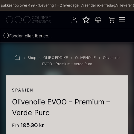
op over 499 kr.
Levering 1 – 2 hverdage. Vi sender ikke fredag.
Vi leverer til både p
Hvad leder du efter?
Fonder, olier, iberico...
FILTRE
Shop
OLIE & EDDIKE
OLIVENOLIE
Olivenolie
EVOO – Premium – Verde Puro
PRODUKTER
(2,333)
OPSKRIFTER
(191)
SPANIEN
Olivenolie EVOO – Premium –
2333 resultater
Verde Puro
Fra
105,00
kr.