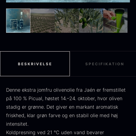
Sort sommertrøffel
Fra
125,00
kr.
På lager
Tørret Jumbo Morkler
Fra
125,00
kr.
På lager
BESKRIVELSE
SPECIFIKATION
Denne ekstra jomfru olivenolie fra Jaén er fremstillet
på 100 % Picual, høstet 14.–24. oktober, hvor oliven
stadig er grønne. Det giver en markant aromatisk
friskhed, klar grøn farve og en stabil olie med høj
intensitet.
TILBUD
Koldpresning ved 21 °C uden vand bevarer
Oscietra - Dieckmann &
Frossen foie gras - Deveined