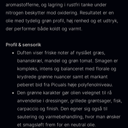
aromastofferne, og lagring i rustfri tanke under
Fra
530,00
kr.
Hansen
nitrogen beskytter mod oxidering. Resultatet er en
På lager
Original
Current
Fra
224,00
kr.
106,25
kr.
price
price
olie med tydelig grøn profil, høj renhed og et udtryk,
På lager
was:
is:
der performer både koldt og varmt.
224,00
.
106,25
.
Profil & sensorik
Duften viser friske noter af nyslået græs,
bananskræl, mandel og grøn tomat. Smagen er
kompleks, intens og balanceret med florale og
Kokoko langt kul
krydrede grønne nuancer samt et markant
Fra
380,00
kr.
peberet bid fra Picuals høje polyfenolniveau.
På lager
Oscietra - LE CAVIAR
Den grønne karakter gør olien velegnet til rå
Fra
160,00
kr.
anvendelse i dressinger, grillede grøntsager, fisk,
På lager
carpaccio og finish. Den egner sig også til
sautering og varmebehandling, hvor man ønsker
et smagsløft frem for en neutral olie.