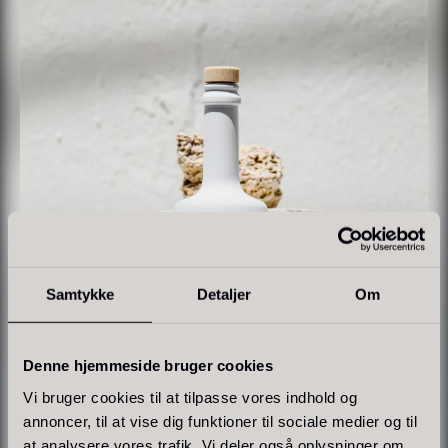
På lager
Polynesisk Bora Bora - Vanilje
Frossen Foie gras - Skiver -
+18cm
1kg
Samtykke
Detaljer
Om
Fra
235,00
kr.
1.360,00
kr.
På lager
På lager
Denne hjemmeside bruger cookies
Vi bruger cookies til at tilpasse vores indhold og
annoncer, til at vise dig funktioner til sociale medier og til
at analysere vores trafik. Vi deler også oplysninger om