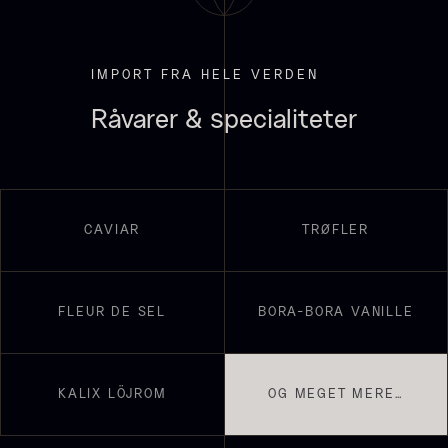
IMPORT FRA HELE VERDEN
Råvarer & specialiteter
Sauce af Brian Mark
Polynesisk Bora Bora - Vanilje
595,00
kr.
+13cm
På lager
Fra
130,00
kr.
På lager
CAVIAR
TRØFLER
FLEUR DE SEL
BORA-BORA VANILLE
Frossen foie gras - helt
KALIX LÖJROM
OG MEGET MERE…
stykke
Fra
468,00
kr.