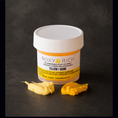
Oscietra - CAVIAR HOUSE
Fra
280,00
kr.
På lager
Baerii CAVIAR HOUSE
Tørret Classic Morkler
Fra
Fra
275,00
kr.
84,00
kr.
På lager
På lager