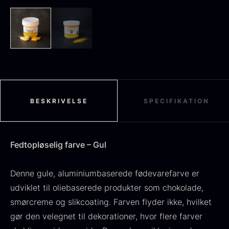
Sort sommertrøffel
Fra
125,00
kr.
På lager
Tørret Jumbo Morkler
Fra
125,00
kr.
På lager
BESKRIVELSE
SPECIFIKATION
Fedtopløselig farve – Gul
Denne gule, aluminiumbaserede fødevarefarve er
udviklet til oliebaserede produkter som chokolade,
smørcreme og slikcoating. Farven flyder ikke, hvilket
TILBUD
gør den velegnet til dekorationer, hvor flere farver
Oscietra - Dieckmann &
Frossen foie gras - Deveined