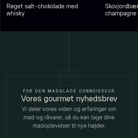
Røget salt-chokolade med
Skovjordbæ
18,00
kr.
whisky
champagne
På lager
Vanilje - Bourbon Grand Cru
Fra
38,00
kr.
På lager
FOR DEN MADGLADE CONNOISSEUR
Vores gourmet nyhedsbrev
Vi deler vores viden og erfaringer om
Sort trøffelpaste
PRUNIER St. james
mad og råvarer, så du kan tage dine
Fra
Fra
54,00
kr.
699,00
kr.
madoplevelser til nye højder.
På lager
På lager