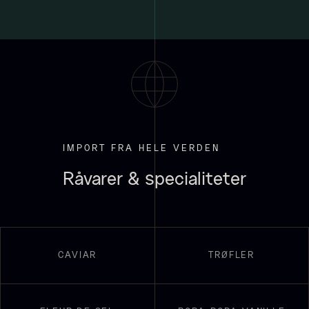
Suhum 65% 2kg - ØKO
625,00
kr.
På lager
Paleta Joselito - uden ben
Fra
4.040,00
kr.
Få på lager
IMPORT FRA HELE VERDEN
Råvarer & specialiteter
CAVIAR
TRØFLER
Shibanuma yuzu ponzu -
1800ml
642,50
kr.