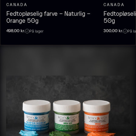
CANADA
CANADA
Fedtopløselig farve – Naturlig –
Fedtopløsel
Orange 50g
50g
På lager
På l
498,00
kr.
300,00
kr.
Olivenolie EVOO - Premium -
Baerii - Dieckmann & Hansen
Fra
380,00
kr.
Verde Puro
På lager
Fra
105,00
kr.
På lager