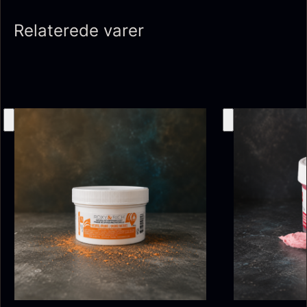
Relaterede varer
Ikura Pure - Imperial
Gaveæske til skeer inkl.
Ørredrogn
Fra
100,00
kr.
caviar dåseåbner
På lager
Fra
439,00
kr.
På lager
Japansk wasabi
Hasselnødder
Fra
Fra
312,00
kr.
95,00
kr.
På lager
På lager