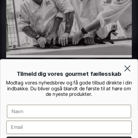
Beluga CAVIAR HOUSE
Olivenolie EVOO - Verde
Tilmeld dig vores gourmet fællesskab
Fra
700,00
kr.
Puro - ØKO
På lager
Modtag vores nyhedsbrev og få gode tilbud direkte i din
Fra
330,00
kr.
indbakke. Du bliver også blandt de første til at høre om
På lager
de nyeste produkter.
Handelsbetingelser
Cookie- og privatlivspolitik