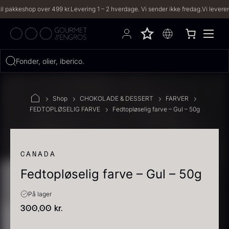
shop over 499 kr.
Levering 1 – 2 hverdage. Vi sender ikke fredag.
Vi leverer til både
Hvad leder du efter?
Fonder, olier, iberico...
FILTRE
Shop
CHOKOLADE & DESSERT
FARVER
FEDTOPLØSELIG FARVE
Fedtopløselig farve – Gul – 50g
PRODUKTER
(2,333)
OPSKRIFTER
(191)
CANADA
Fedtopløselig farve – Gul – 50g
2333 resultater
På lager
300,00
kr.