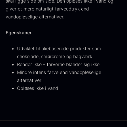
skal ligge side om side. Den opløses ikke i vand og
Fra
530,00
kr.
Hansen
giver et mere naturligt farveudtryk end
På lager
Original
Current
Fra
224,00
kr.
106,25
kr.
vandopløselige alternativer.
price
price
På lager
was:
is:
224,00
.
106,25
.
Egenskaber
Udviklet til oliebaserede produkter som
chokolade, smørcreme og bagværk
Render ikke – farverne blander sig ikke
Kokoko langt kul
Mindre intens farve end vandopløselige
Fra
380,00
kr.
alternativer
På lager
Opløses ikke i vand
Oscietra - LE CAVIAR
Fra
160,00
kr.
På lager