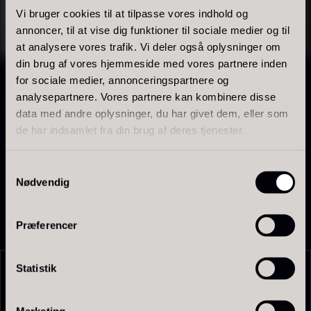
og jævn fordeling, så det er muligt at arbejde
På lager
Vi bruger cookies til at tilpasse vores indhold og
præcist med både diskrete og mere intense farver.
annoncer, til at vise dig funktioner til sociale medier og til
at analysere vores trafik. Vi deler også oplysninger om
Produkterne egner sig til professionelle køkkener og
din brug af vores hjemmeside med vores partnere inden
konditorier, hvor ensartet resultat og stabil
for sociale medier, annonceringspartnere og
anvendelse er vigtig.
analysepartnere. Vores partnere kan kombinere disse
data med andre oplysninger, du har givet dem, eller som
Madfarverne kan bruges til at give et rent visuelt
de har indsamlet fra din brug af deres tjenester.
udtryk, fremhæve detaljer eller skabe en tydelig
finish på det færdige produkt.
Samtykkevalg
Nødvendig
Polynesisk Bora Bora - Vanilje
Frossen Foie gras - Skiver -
+18cm
1kg
Fra
235,00
kr.
1.360,00
kr.
Præferencer
På lager
På lager
Statistik
UDVIKLET I VERDENSKLASSE KØKKENER
Relaterede opskrifter
Marketing