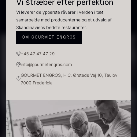
Vi stræber efter perfektion
Vi leverer de ypperste råvarer i verden i tæt
Demi glace - Okse -
Transparent soya
samarbejde med producenterne og et udvalg af
Fra
130,00
kr.
SIGNATURE - 1L
Skandinaviens bedste restauranter.
På lager
130,00
kr.
På lager
OM GOURMET ENGROS
+45 47 47 47 29
info@gourmetengros.com
GOURMET ENGROS, H.C. Ørsteds Vej 10, Taulov,
7000 Fredericia
Panipuri - 400g
Hvid kombu tang - 200g
196,00
kr.
695,00
kr.
På lager
På lager