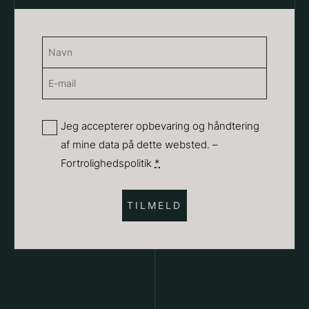
Navn
(Påkrævet)
E-
Navn
mail
(Påkrævet)
Privatliv
Jeg accepterer opbevaring og håndtering
af mine data på dette websted. –
(Påkrævet)
Hexagon Saw Dust Briketter
Monakaskaller
Fortrolighedspolitik
*
Fra
250,00
kr.
- 10kg
På lager
310,00
kr.
På lager