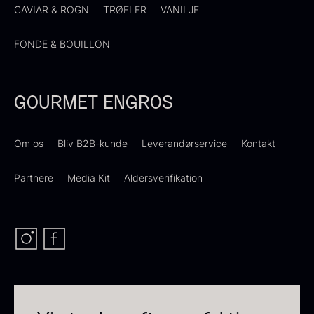
CAVIAR & ROGN
TRØFLER
VANILJE
FONDE & BOUILLON
GOURMET ENGROS
Ikura ørredrogn - Frossen -
250g
Sauce af Brian Mark
Om os
Bliv B2B-kunde
Leverandørservice
Kontakt
250,00
kr.
På lager
595,00
kr.
På lager
Partnere
Media Kit
Aldersverifikation