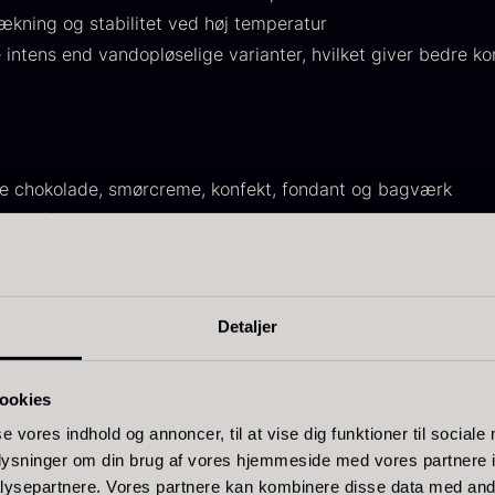
ækning og stabilitet ved høj temperatur
 intens end vandopløselige varianter, hvilket giver bedre ko
livenolie
Baerii -
T
rve chokolade, smørcreme, konfekt, fondant og bagværk
VOO -
Dieckmann &
M
i den fedtbaserede masse
remium -
Hansen
F
 i vand
erde Puro
Fra
380,00
kr.
På lager
ra
105,00
kr.
t:
Detaljer
På lager
Rich i Canada, anerkendt for professionelle fødevarefarver
niumbaserede sammensætning sikrer ensartet farvefordeling
ookies
pbevaring.
se vores indhold og annoncer, til at vise dig funktioner til sociale
oplysninger om din brug af vores hjemmeside med vores partnere i
ysepartnere. Vores partnere kan kombinere disse data med andr