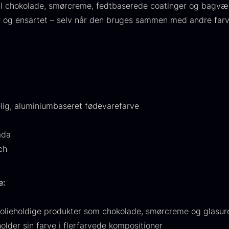
til chokolade, smørcreme, fedtbaserede coatinger og bagværk
224,00
.
is:
lar og ensartet – selv når den bruges sammen med andre farv
106,25
.
lig, aluminiumbaseret fødevarefarve
aveæske til
Japansk
I
keer inkl.
wasabi
I
ada
aviar
Ø
Fra
ch
312,00
kr.
åseåbner
På lager
F
ra
439,00
kr.
e:
På lager
og olieholdige produkter som chokolade, smørcreme og glasur
older sin farve i flerfarvede kompositioner