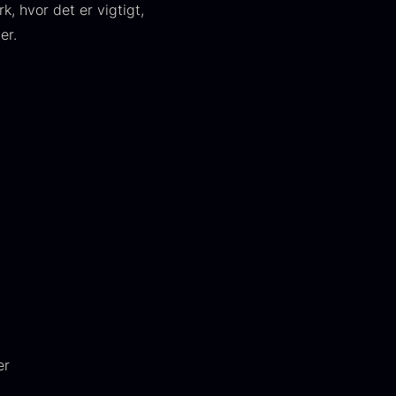
, hvor det er vigtigt,
er.
kura Pure -
Hasselnødder
mperial
Fra
95,00
kr.
rredrogn
På lager
ra
100,00
kr.
På lager
er