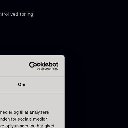
ntrol ved toning
ørret Giga
Tørret Mini
orkler
Morkler
ra
Fra
50,00
kr.
80,00
kr.
På lager
På lager
Om
 med høj renhed og
 og lang holdbarhed
 medier og til at analysere
nden for sociale medier,
e oplysninger, du har givet