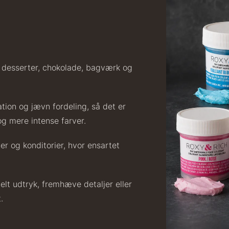
-
ra
Fra
54,00
kr.
699,00
kr.
På lager
På lager
3
 i desserter, chokolade, bagværk og
tion og jævn fordeling, så det er
g mere intense farver.
er og konditorier, hvor ensartet
uhum 65%
Shibanuma
P
kg - ØKO
yuzu ponzu -
-
1800ml
F
På lager
25,00
kr.
elt udtryk, fremhæve detaljer eller
På lager
642,50
kr.
.