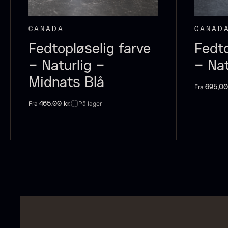
P
C
CANADA
CANAD
C
Fedtopløselig farve
Fedto
F
– Naturlig –
– Nat
Midnats Blå
Fra
695,0
Fra
På lager
465,00
kr.
S
t