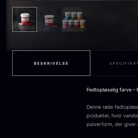
H
STUDIO RAW
59
F
RØDVIN
52
EDDIKE
50
MOLEKYLÆR
50
OLIE
46
BESKRIVELSE
SPECIFIKA
FRUGT & BÆR
45
PEBER
41
Fedtopløselig farve – 
O
BESTIK
36
D
Denne røde fedtopløsel
H
GLAS
35
produkter, hvor vando
F
pulverform, der giver 
PONZU & EDDIKE
33
10