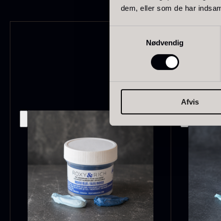
dem, eller som de har indsaml
Schweiz
21
Samtykkevalg
Pakistan
15
Nødvendig
P
B
Grækenland
14
V
Madagaskar
12
F
Afvis
Colombia
10
Thailand
10
Tasmanien
8
Ghana
7
VIS FLERE