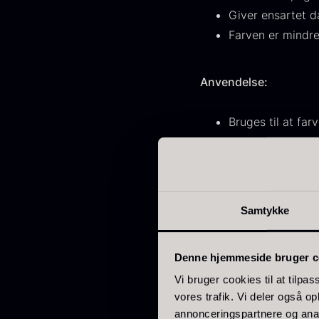
Giver ensartet d
japan
186
Farven er mindre
Spanien
125
Anvendelse:
Portugal
74
O
Italien
62
Bruges til at fa
E
Blandes direkte 
Canada
53
P
Kan ikke opløses
V
Indonesien
47
F
Fremstilling og kvalite
Samtykke
Vietnam
43
Produceret af Roxy & 
Tyskland
27
stabilitet. Den alumi
Denne hjemmeside bruger c
under produktion og o
Belgien
24
Vi bruger cookies til at tilpas
vores trafik. Vi deler også 
USA
22
annonceringspartnere og anal