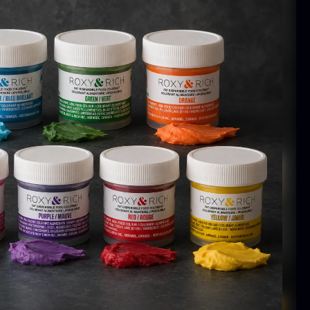
 10kg
På lager
På lager
10,00
kr.
aleta Joselito
Nama Panko -
 uden ben
Indfrossen -
2kg
ra
4.040,00
kr.
Få på lager
På lager
755,00
kr.