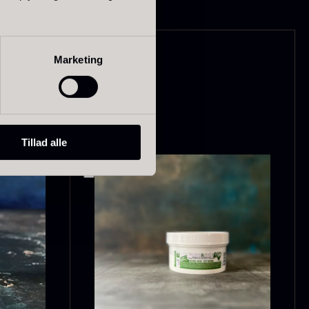
Marketing
ao Palme
Frossen Foie
75%
gras - Skiver -
1kg
ra
178,00
kr.
På lager
På lager
1.360,00
kr.
Tillad alle